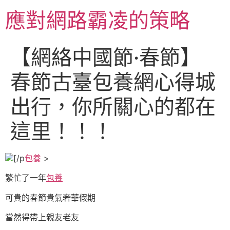
跳
應對網路霸凌的策略
至
主
要
【網絡中國節·春節】
內
容
春節古臺包養網心得城
出行，你所關心的都在
這里！！！
[/p
包養
>
繁忙了一年
包養
可貴的春節貴氣奢華假期
當然得帶上親友老友