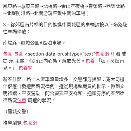
鳳東路➝意東三路➝北橋路➝金山年夜橋➝春榮路➝西榮北路
➝北堤防汛路➝北關游玩集散中間泊車場；
3、從郊區南片標的目的進進中間城區的車輛請按以下道路駛
往車場停放：
南堤路➝鳳城公園A區泊車場。
包養
包養
<section data-brushtype="text"
包養網
/] 溫 馨
提 示 主題：保持正向心態，綻放光芒。
包養
「嗯，吳姨再
見。」
包養網
新春佳節，路上人流車流量增多，交警部分提醒：寬大司機
伴侶應自發遵照路況律例，遵從現場執職員的批示，做到文
明禮讓，平安駕駛，配合營建平安祥和、通順有序的春節途
徑路況
包養
周遭的狀況。
（鳳城交警）
推舉瀏覽
包養網