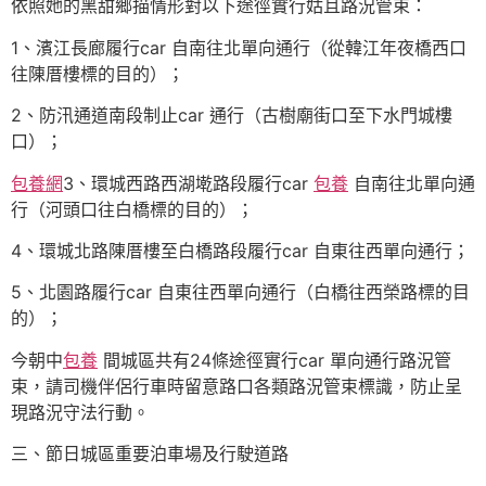
依照她的黑甜鄉描情形對以下途徑實行姑且路況管束：
1、濱江長廊履行car 自南往北單向通行（從韓江年夜橋西口
往陳厝樓標的目的）；
2、防汛通道南段制止car 通行（古樹廟街口至下水門城樓
口）；
包養網
3、環城西路西湖墘路段履行car
包養
自南往北單向通
行（河頭口往白橋標的目的）；
4、環城北路陳厝樓至白橋路段履行car 自東往西單向通行；
5、北園路履行car 自東往西單向通行（白橋往西榮路標的目
的）；
今朝中
包養
間城區共有24條途徑實行car 單向通行路況管
束，請司機伴侶行車時留意路口各類路況管束標識，防止呈
現路況守法行動。
三、節日城區重要泊車場及行駛道路