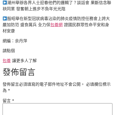
潮州舉辦各界人士迎春他們的邏輯了？談話會 果斷信念聯
袂同業 發奮朝上進步不負年光光陰
殷昭舉在新型冠狀病毒沾染的肺炎疫情防控任務會上誇大
嚴加防范 盛食厲兵 全力保
包養網
證國民群眾性命平安和身
材安康
網編：余丹萍
請點個
包養
讓更多人了解
發佈留言
發佈留言必須填寫的電子郵件地址不會公開。
必填欄位標示
為
*
留言
*