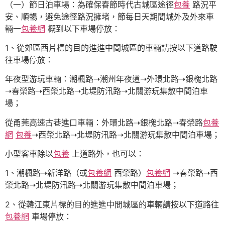
（一）節日泊車場：為確保春節時代古城區途徑
包養
路況平
安、順暢，避免途徑路況擁堵，節每日天期間城外及外來車
輛一
包養網
概到以下車場停放：
1、從郊區西片標的目的進進中間城區的車輛請按以下道路駛
往車場停放：
年夜型游玩車輛：潮楓路➝潮州年夜道➝外環北路➝銀槐北路
➝春榮路➝西榮北路➝北堤防汛路➝北關游玩集散中間泊車
場；
從甬莞高速古巷進口車輛：外環北路➝銀槐北路➝春榮路
包養
網
包養
➝西榮北路➝北堤防汛路➝北關游玩集散中間泊車場；
小型客車除以
包養
上道路外，也可以：
1、潮楓路➝新洋路（或
包養網
西榮路）
包養網
➝春榮路➝西
榮北路➝北堤防汛路➝北關游玩集散中間泊車場；
2、從韓江東片標的目的進進中間城區的車輛請按以下道路往
包養網
車場停放：