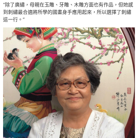
“除了廣繡，母親在玉雕、牙雕、木雕方面也有作品，但她感
到刺繡最合適將所學的國畫身手應用起來，所以選擇了刺繡
這一行。”