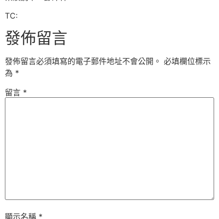
TC:
發佈留言
發佈留言必須填寫的電子郵件地址不會公開。
必填欄位標示
為
*
留言
*
顯示名稱
*