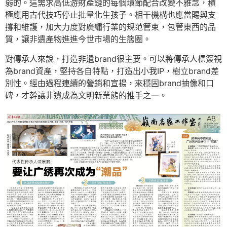
弱的。這需求高低游財產鏈的每個環節配合改變不雅念，積
極應用古代技巧停止批量化生孩子。相干機構也應當賜與支
撐和維護，加大力度對廣繡行業的規范管束，包管東西的品
質，讓非遺產物進進今世市場的生態圈。
對傳承人來說，打造非遺brand很主要。可以將傳承人標簽視
為brand資產，堅持各自特點，打造出小我IP，樹立brand差
別性。經由過程連續的營銷和宣揚，來穩固brand抽像和口
碑，才幹讓非遺成為文明新業態的推手之一。