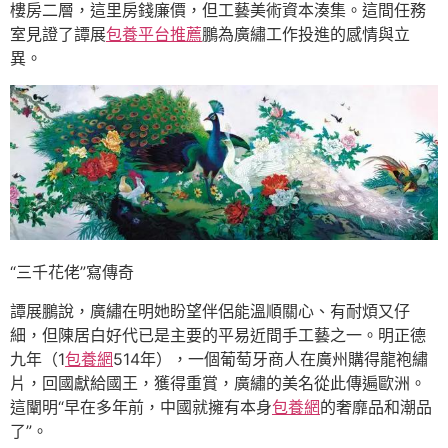
樓房二層，這里房錢廉價，但工藝美術資本湊集。這間任務
室見證了譚展
包養平台推薦
鵬為廣繡工作投進的感情與立
異。
“三千花佬”寫傳奇
譚展鵬說，廣繡在明她盼望伴侶能溫順關心、有耐煩又仔
細，但陳居白好代已是主要的平易近間手工藝之一。明正德
九年（1
包養網
514年），一個葡萄牙商人在廣州購得龍袍繡
片，回國獻給國王，獲得重賞，廣繡的美名從此傳遍歐洲。
這闡明“早在多年前，中國就擁有本身
包養網
的奢靡品和潮品
了”。