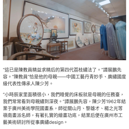
“這已是陳教員精益求精后的第四代荔枝繡法了。”譚展鵬先
容。“陳教員”恰是他的母親——中國工藝丹青妙手、廣繡國度
級代表性傳承人陳少芳。
“小時辰家里面積很小，我們睡覺的床板就是母親的任務臺，
我們常常看到母親繡到深夜。”譚展鵬先容，陳少芳1962年結
業于廣州美術學院國畫系，師從關山月、黎雄才、楊之光等
嶺南畫派名師，有著扎實的繪畫功底，結業后便在廣州市工
藝美術研討所從事廣繡design。