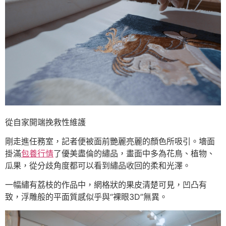
從自家開端挽救性維護
剛走進任務室，記者便被面前艷麗亮麗的顏色所吸引。墻面
掛滿
包養行情
了優美盡倫的繡品，畫面中多為花鳥、植物、
瓜果，從分歧角度都可以看到繡品收回的柔和光澤。
一幅繡有荔枝的作品中，網格狀的果皮清楚可見，凹凸有
致，浮雕般的平面質感似乎與“裸眼3D”無異。