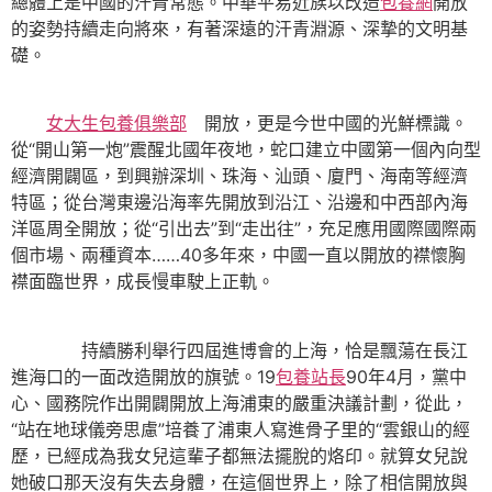
總體上是中國的汗青常態。中華平易近族以改造
包養網
開放
的姿勢持續走向將來，有著深遠的汗青淵源、深摯的文明基
礎。
女大生包養俱樂部
開放，更是今世中國的光鮮標識。
從“開山第一炮”震醒北國年夜地，蛇口建立中國第一個內向型
經濟開闢區，到興辦深圳、珠海、汕頭、廈門、海南等經濟
特區；從台灣東邊沿海率先開放到沿江、沿邊和中西部內海
洋區周全開放；從“引出去”到“走出往”，充足應用國際國際兩
個市場、兩種資本……40多年來，中國一直以開放的襟懷胸
襟面臨世界，成長慢車駛上正軌。
持續勝利舉行四屆進博會的上海，恰是飄蕩在長江
進海口的一面改造開放的旗號。19
包養站長
90年4月，黨中
心、國務院作出開闢開放上海浦東的嚴重決議計劃，從此，
“站在地球儀旁思慮”培養了浦東人寫進骨子里的“雲銀山的經
歷，已經成為我女兒這輩子都無法擺脫的烙印。就算女兒說
她破口那天沒有失去身體，在這個世界上，除了相信開放與