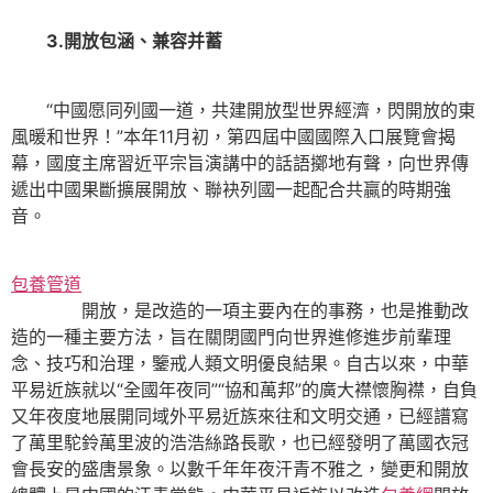
3.開放包涵、兼容并蓄
“中國愿同列國一道，共建開放型世界經濟，閃開放的東
風暖和世界！”本年11月初，第四屆中國國際入口展覽會揭
幕，國度主席習近平宗旨演講中的話語擲地有聲，向世界傳
遞出中國果斷擴展開放、聯袂列國一起配合共贏的時期強
音。
包養管道
開放，是改造的一項主要內在的事務，也是推動改
造的一種主要方法，旨在關閉國門向世界進修進步前輩理
念、技巧和治理，鑒戒人類文明優良結果。自古以來，中華
平易近族就以“全國年夜同”“協和萬邦”的廣大襟懷胸襟，自負
又年夜度地展開同域外平易近族來往和文明交通，已經譜寫
了萬里駝鈴萬里波的浩浩絲路長歌，也已經發明了萬國衣冠
會長安的盛唐景象。以數千年年夜汗青不雅之，變更和開放