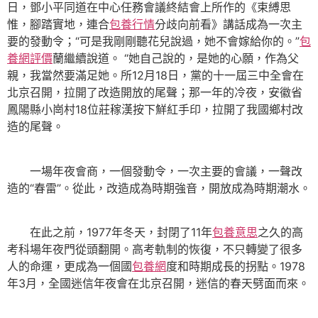
日，鄧小平同道在中心任務會議終結會上所作的《束縛思
惟，腳踏實地，連合
包養行情
分歧向前看》講話成為一次主
要的發動令；“可是我剛剛聽花兒說過，她不會嫁給你的。”
包
養網評價
蘭繼續說道。 “她自己說的，是她的心願，作為父
親，我當然要滿足她。所12月18日，黨的十一屆三中全會在
北京召開，拉開了改造開放的尾聲；那一年的冷夜，安徽省
鳳陽縣小崗村18位莊稼漢按下鮮紅手印，拉開了我國鄉村改
造的尾聲。
一場年夜會商，一個發動令，一次主要的會議，一聲改
造的“春雷”。從此，改造成為時期強音，開放成為時期潮水。
在此之前，1977年冬天，封閉了11年
包養意思
之久的高
考科場年夜門從頭翻開。高考軌制的恢復，不只轉變了很多
人的命運，更成為一個國
包養網
度和時期成長的拐點。1978
年3月，全國迷信年夜會在北京召開，迷信的春天劈面而來。