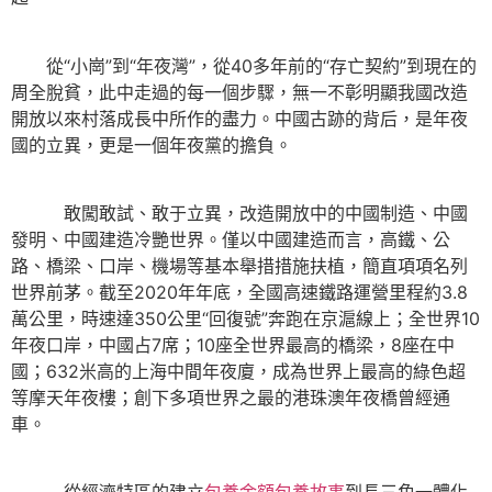
從“小崗”到“年夜灣”，從40多年前的“存亡契約”到現在的
周全脫貧，此中走過的每一個步驟，無一不彰明顯我國改造
開放以來村落成長中所作的盡力。中國古跡的背后，是年夜
國的立異，更是一個年夜黨的擔負。
敢闖敢試、敢于立異，改造開放中的中國制造、中國
發明、中國建造冷艷世界。僅以中國建造而言，高鐵、公
路、橋梁、口岸、機場等基本舉措措施扶植，簡直項項名列
世界前茅。截至2020年年底，全國高速鐵路運營里程約3.8
萬公里，時速達350公里“回復號”奔跑在京滬線上；全世界10
年夜口岸，中國占7席；10座全世界最高的橋梁，8座在中
國；632米高的上海中間年夜廈，成為世界上最高的綠色超
等摩天年夜樓；創下多項世界之最的港珠澳年夜橋曾經通
車。