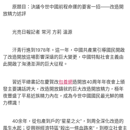
原題目：決議今世中國前程命運的要害一招——改造開
放精力述評
光亮日報記者 常河 方莉 溫源
汗青行進到1978年。這一年，中國共產黨引導國民開啟
了改造開放這場影響深遠的巨大變更，中國特點社會主義由
此開啟了洶湧澎湃的巨大征程。
習近平總書記在慶賀改
包養網
造開放40周年年夜會上頒
發主要講話誇大，改造開放鑄就的巨大改造開放精力，極年
夜豐盛了平易近族精力內在，成為今世中國國民最光鮮的精
力標識！
40余年，從包產到戶的“星星之火”，到周全深化改造的
風生水起；從興辦經濟特區“殺出一條血路來”，到樹立社會主