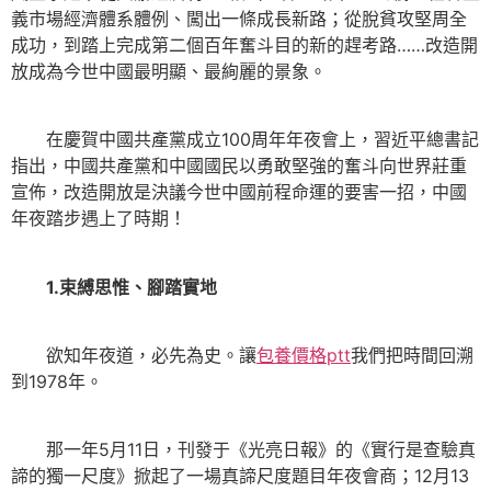
義市場經濟體系體例、闖出一條成長新路；從脫貧攻堅周全
成功，到踏上完成第二個百年奮斗目的新的趕考路……改造開
放成為今世中國最明顯、最絢麗的景象。
在慶賀中國共產黨成立100周年年夜會上，習近平總書記
指出，中國共產黨和中國國民以勇敢堅強的奮斗向世界莊重
宣佈，改造開放是決議今世中國前程命運的要害一招，中國
年夜踏步遇上了時期！
1.束縛思惟、腳踏實地
欲知年夜道，必先為史。讓
包養價格ptt
我們把時間回溯
到1978年。
那一年5月11日，刊發于《光亮日報》的《實行是查驗真
諦的獨一尺度》掀起了一場真諦尺度題目年夜會商；12月13