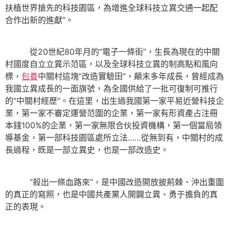
扶植世界搶先的科技園區，為增進全球科技立異交通一起配
合作出新的進獻”。
從20世紀80年月的“電子一條街”，生長為現在的中關
村國度自立立異示范區，以及全球科技立異的制高點和風向
標，
包養
中關村這塊“改造實驗田”，顛末多年成長，曾經成為
我國立異成長的一面旗號，為全國供給了一批可復制可推行
的“中關村經歷”。在這里，出生過我國第一家平易近營科技企
業，第一家不審定運營范圍的企業，第一家有形資產占注冊
本錢100%的企業，第一家無限合伙投資機構，第一個當局領
導基金，第一部科技園區處所立法……從無到有，中關村的成
長過程，既是一部立異史，也是一部改造史。
“殺出一條血路來”，是中國改造開放披荊棘、沖出重圍
的真正的寫照，也是中國共產黨人開闢立異、勇于擔負的真
正的表現。