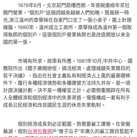
1979年6月，北京前門箭樓西側，年夜碗墨綠年茶社
開門營業，“個別戶”這個詞越來越被人們知曉。簡直統一時
光,浙江溫州的章華妹在自家門口支了一張小桌子，擺上針頭
線腦。1980年，溫州成立工商所，章華妹成為溫州第一個取
得執照的個別戶。這張個別戶營業執照也是改造開放以來全
國的第一張。
市場有所求，政策有所應。1981年10月,中共中心、國
務院作出《關于廣開途徑，搞活經濟，處理城鎮失業題目的
若干決議》，指出在社會主義私有制經濟占上風的最基礎條
件下，履行多種經濟情勢和多種運營方法持久并存，是一項
計謀決議計劃，決不是一種權宜之計。必需側重開辟在所有
人全體經濟和個別經濟中的失業渠道，慢慢構成一套有利于
成長公民經濟和改良國民生涯的休息失業軌制。
個別經濟成長到必定範圍，勢需要雇工運營。在安徽
蕪湖，個別
台灣包養網
戶“傻子瓜子”年廣久的雇工題目惹起不