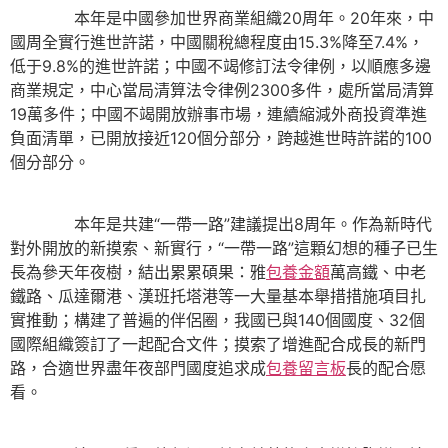
本年是中國參加世界商業組織20周年。20年來，中
國周全實行進世許諾，中國關稅總程度由15.3%降至7.4%，
低于9.8%的進世許諾；中國不竭修訂法令律例，以順應多邊
商業規定，中心當局清算法令律例2300多件，處所當局清算
19萬多件；中國不竭開放辦事市場，連續縮減外商投資準進
負面清單，已開放接近120個分部分，跨越進世時許諾的100
個分部分。
本年是共建“一帶一路”建議提出8周年。作為新時代
對外開放的新摸索、新實行，“一帶一路”這顆幻想的種子已生
長為參天年夜樹，結出累累碩果：雅
包養金額
萬高鐵、中老
鐵路、瓜達爾港、漢班托塔港等一大量基本舉措措施項目扎
實推動；構建了普遍的伴侶圈，我國已與140個國度、32個
國際組織簽訂了一起配合文件；摸索了增進配合成長的新門
路，合適世界盡年夜部門國度追求成
包養留言板
長的配合愿
看。