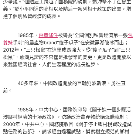
少爭議。“個體雇工跨越了國務院的規則，這沖擊不了社會主
義。”鄧小平同道的亮相以及隨后一系列相干政策的出臺，增
進了個別私營經濟的成長。
1985年，
包養條件
被譽為“全國個別私營經濟第一張
包
養妹
手刺”的農產物brand“傻子瓜子”在安徽蕪湖破冰而出；
2012年，“三只松鼠”在這里成長強大。從“傻子瓜子”到“三只
松鼠”，蕪湖見證的不只僅是批發業的變更，更是改造開放以
來我國經濟社會、人們生涯程度的成長進步。
40多年來，中國改造開放的巨輪劈波斬浪、勇往直
前。
1985年，中共中心、國務院印發《關于進一個步驟活
潑鄉村經濟的十項政策》，決議改造農產物統購派購軌制；
2000年，中共中心、國務院收回《關于停止鄉村稅費改造試
點任務的告訴》，請求經由過程試點，摸索樹立規范的鄉村