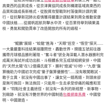
從經濟特區的建立
包養金額
包養故事
到長三角一體化
高東西的品質成長，從京津冀協同成長到構建區域高東西的
品質和諧成長新格式，從脫貧攻堅戰到村落復興計謀的實
行，從抗擊新冠肺炎疫情獲得嚴重計謀結果到周全推動安康
中國扶植……從揚帆起航到擊水中流，從百業待舉到碩果滿
枝，勇氣和闖勁貫串了改造開放的所有的過程。
“鯤鵬”展翅，“蛟龍”進海，“天眼”巡空，“悟空”探天……
一大量嚴重科技結果接踵問世，轟動世界。嫦娥五號前往器
攜帶月球樣品勝利著陸、“奮斗者”號全海深載人潛水器勝利完
成萬米海試并成功出航、斗極體系完玉成球組網安排，中國
的“天然太陽”在1.2億攝氏度下，勝利“熄滅”101秒，“九章”盤
算機助力中國初次完成“量子盤算優勝性”……沒有敢闖敢試、
敢于立異，就沒有中國出事了，讓女兒一錯再錯，到頭來卻
是無可挽回，無法挽回，只能用一生去承受慘痛的報應和苦
果。”特點社會主義途徑，就沒有一系列的新經歷、新事物、
別緻跡，就沒有冷艷世界的中國制造
包養網車馬費
、中國發
明、中國建造。