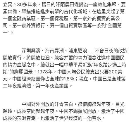
立異。30多年來，舊日的阡陌農田蝶變為一座效能集聚、要
素齊備、舉措措施進步前輩的古代化新城，在這里突起了第
一個金融商業區、第一個保稅區、第一家外商獨資商業公
司、第一家外資銀行、第一個自貿實驗區等一系列“全國第
一”。
深圳興濤、海南弄潮、浦東逐浪……不舍日夜的改造
開放實行，將開放包涵、兼容并蓄的精力理念注進中國國民
的精力血脈之中，繪就出一幅中華平易近族“年夜踏步遇上時
期”的絢麗圖景：1978年，中國人均公民總支出只要200美
元，中國經濟總量僅占全球的1.8％；現在，中國已是全球第
二年夜經濟體、第一年夜產業國。
中國對外開放的汗青表白，襟懷胸襟越年夜，目光
越遠，成長空間就越年夜。中國不竭擴展開放，激活了中國
成長的彭湃春潮，也激活了世界經濟的一池春水。