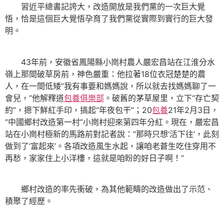
習近平總書記誇大，改造開放是我們黨的一次巨大覺
悟，恰是這個巨大覺悟孕育了我們黨從實際到實行的巨大發
明。
43年前，安徽省鳳陽縣小崗村農人嚴宏昌站在江淮分水
嶺上那間破草房前，神色嚴重：他拉著18位衣冠楚楚的農
人，在一間低矮“我有事要和媽媽說，所以就去找媽媽聊了一
會兒，”他解釋道
包養俱樂部
。破舊的茅草屋里，立下“存亡契
約”，摁下鮮紅手印，搞起“年夜包干”；20
包養
21年2月3日，
“中國鄉村改造第一村”小崗村迎來第四年分紅。現在，嚴宏昌
站在小崗村極新的馬路前對記者說：“那時只想‘活下往’，此刻
做到了‘富起來’。各項改造風生水起，讓咱老蒼生吃住穿用不
再愁，家家住上小洋樓，這就是咱盼的好日子啊！”
鄉村改造的率先衝破，為其他範疇的改造做出了示范、
積聚了經歷。