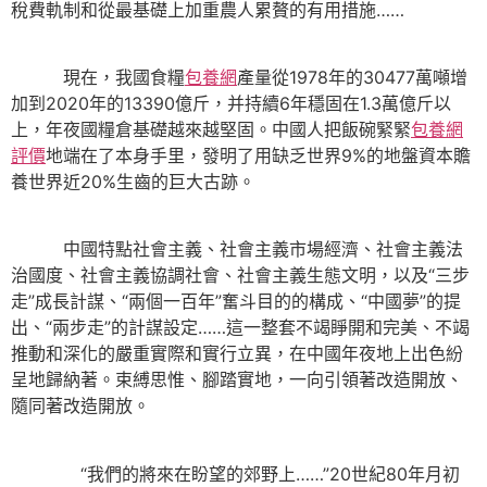
稅費軌制和從最基礎上加重農人累贅的有用措施……
現在，我國食糧
包養網
產量從1978年的30477萬噸增
加到2020年的13390億斤，并持續6年穩固在1.3萬億斤以
上，年夜國糧倉基礎越來越堅固。中國人把飯碗緊緊
包養網
評價
地端在了本身手里，發明了用缺乏世界9%的地盤資本贍
養世界近20%生齒的巨大古跡。
中國特點社會主義、社會主義市場經濟、社會主義法
治國度、社會主義協調社會、社會主義生態文明，以及“三步
走”成長計謀、“兩個一百年”奮斗目的的構成、“中國夢”的提
出、“兩步走”的計謀設定……這一整套不竭睜開和完美、不竭
推動和深化的嚴重實際和實行立異，在中國年夜地上出色紛
呈地歸納著。束縛思惟、腳踏實地，一向引領著改造開放、
隨同著改造開放。
“我們的將來在盼望的郊野上……”20世紀80年月初