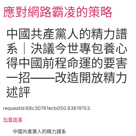
跳
應對網路霸凌的策略
至
主
要
中國共產黨人的精力譜
內
容
系｜決議今世專包養心
得中國前程命運的要害
一招——改造開放精力
述評
requestId:68c30761ecb050.63619153.
包養故事
中國共產黨人的精力譜系