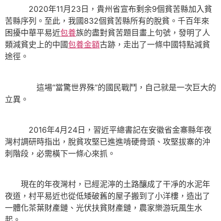
2020年11月23日，貴州省宣布剩余9個貧苦縣加入貧
苦縣序列。至此，我國832個貧苦縣所有的脫貧。千百年來
困擾中華平易近
包養
族的盡對貧苦題目畫上句號，發明了人
類減貧史上的中國
包養金額
古跡，走出了一條中國特點減貧
途徑。
這場“當驚世界殊”的國民戰鬥，自己就是一次巨大的
立異。
2016年4月24日，習近平總書記在安徽省金寨縣年夜
灣村調研時指出，脫貧攻堅已進進啃硬骨頭、攻堅拔寨的沖
刺階段，必需橫下一條心來抓。
現在的年夜灣村，已經泥濘的土路釀成了干凈的水泥年
夜道，村平易近也從低矮破舊的屋子搬到了小洋樓，造出了
一體化茶葉財產鏈、光伏扶貧財產鏈，農家樂游玩風生水
起。