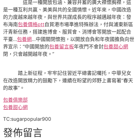
這是一種開放包涵、兼容并蓄的廣大襟懷胸襟，這
是一種互利共贏、美美與共的全國情懷。近年來，中國改造
的力度越來越年夜，與世界共謀成長的程序越邁越年夜：發
布海南
包養價格ptt
自貿港市場準進特殊辦法，付與浦東新區
汗青新任務，搭建進博會、服貿會、消博會等開放一起配合
平臺…
包養網
…中國關閉懷抱，以開放自負和年夜國擔負向世
界宣示：“中國開放的
包養留言板
年夜門不會封
包養甜心網
閉，只會越開越年夜。”
踏上新征程，牢牢記住習近平總書記囑托，中華兒女
在改造開放精力的鼓勵下，連續在盼望的郊野上書寫著“春天
的故事”。
包養俱樂部
包養甜心網
TC:sugarpopular900
發佈留言