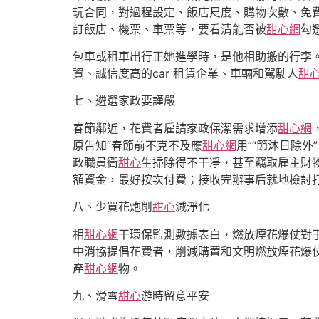
玩合同，對過程設定、飯店尺度、購物次數、免
訂飯店、機票、車票等，要看清能否被
甜心網
勾
包車或租車出行正她進學時，是他相助搬的行李
資、誠信度高的car 租賃企業、車輛和駕駛人
甜
七、遴選家政要謹嚴
春節鄰近，花費者雇請家政保潔需求增添
甜心網
原告知“春節前不克不及應
甜心網
用”“節沐日除
政職員衛
甜心
生掃除得不干凈，甚至竊取雇主財
額資金，最好按次付費；接收完辦事后就地檢討
八、少買花炮削
甜心
減淨化
相
甜心網
干環保監測數據表白，燃放煙花爆仗對
中消協提倡花費者，削減購置和文明燃放煙花爆仗
產
甜心網
物。
九、滑雪
甜心
游時留意平安