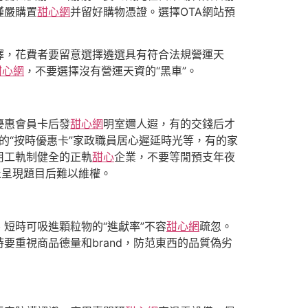
謹嚴購置
甜心網
并留好購物憑證。選擇OTA網站預
擇，花費者要留意選擇遴選具有符合法規營運天
甜心網
，不要選擇沒有營運天資的“黑車”。
優惠會員卡后發
甜心網
明室邇人遐，有的交錢后才
的“按時優惠卡”家政職員居心遲延時光等，有的家
用工軌制健全的正軌
甜心
企業，不要等閒預支年夜
止呈現題目后難以維權。
短時可吸進顆粒物的“進獻率”不容
甜心網
疏忽。
重視商品德量和brand，防范東西的品質偽劣