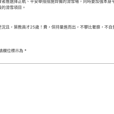
費者應選擇正軌、平安舉措措施齊備的滑雪場，同時要加強本身
級的滑雪項目。
更況且，葉教員才25歲！費，保持量進而出，不攀比奢靡，不自
填欄位標示為
*