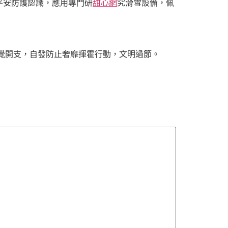
平安防護認識，應用專門研
甜心網
究滑雪設備，佩
覺開支，自發防止奢靡揮霍行動，文明過節。