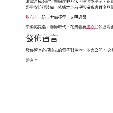
滑雪游成為近年熱點度假方法。中消協提示，花
帶平安防護裝備，依據本身前提選擇響應難度品
甜心
十、防止奢靡揮霍，文明過節
中消協提倡，春節時代，花費者要
甜心網
公道消
發佈留言
發佈留言必須填寫的電子郵件地址不會公開。
必
留言
*