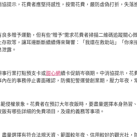
協提示，花費者應堅持感性，按需花費，嚴防虛偽打折，失落進“輪
良多贈予運動，但有些“贈予”需求花費者掃描二維碼追蹤關心
止存款等，讓耳邊斷斷續續傳來聲響：「我還在救助站」「你來
息泄露。
辦事行業打點預支卡或
甜心網
續卡促銷岑嶺期。中消協提示，花
事內在的事務停止書面確認，防備犯警運營創業期，壓力年夜，
典範侵權景象。花費者在預訂大年夜飯時，要盡量選擇本身熟習
夜飯有哪些詳細的免費項目，及違約義務等事項。
，盡量選擇有符合法規天資、範圍較年夜、信用較好的觀光社，