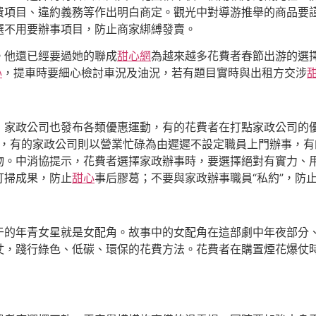
費項目、違約義務等作出明白商定。觀光中對導游推舉的商品要
選不用要辦事項目，防止商家綁縛發賣。
。他還已經要過她的聯成
甜心網
為越來越多花費者春節出游的選
心
，提車時要細心檢討車況及油況，若有題目實時與出租方交涉
，家政公司也發布各類優惠運動，有的花費者在打點家政公司的
外”，有的家政公司則以營業忙碌為由遲遲不設定職員上門辦事，有
物。中消協提示，花費者選擇家政辦事時，要選擇絕對有實力、
打掃成果，防止
甜心
事后膠葛；不要與家政辦事職員“私約”，防
于的年青女星就是女配角。故事中的女配角在這部劇中年夜部分、
，踐行綠色、低碳、環保的花費方法。花費者在購置煙花爆仗時要