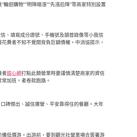
迴購物”“明降暗漲”“先漲后降”等商家特別設置
微信、填寫成分證號、手機號及頷首錄像等小我信
接花費者不知不覺間背負巨額債權。中消協提示，
費者
甜心網
打點此類營業時要謹慎清楚商家的資信
常常加班。者卷款跑路。
、口碑傑出、誠信運營、平安靠得住的餐廳。大年
防備低價游。出游前，要到觀光社營業場合簽署游