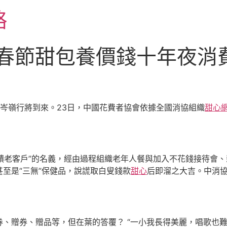
略
年春節甜包養價錢十年夜
費岑嶺行將到來。23日，中國花費者協會依據全國消協組織
甜心
回饋老客戶”的名義，經由過程組織老年人餐與加入不花錢接待會
至是“三無”保健品，說謊取白叟錢款
甜心
后即溜之大吉。中消
、贈券、贈品等，但在葉的答覆？ “一小我長得美麗，唱歌也難