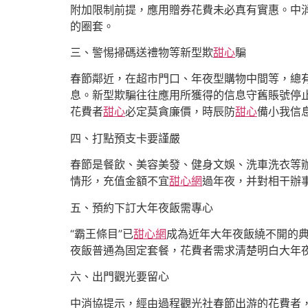
附加限制前提，應用贈券花費未必真有實惠。中消
的圈套。
三、警惕掃碼送禮物等新型欺
甜心
騙
春節鄰近，在超市門口、年夜型購物中間等，總有
息。新型欺騙往往應用所獲得的信息守舊賬號停
花費者
甜心
必定莫貪廉價，時辰防
甜心
備小我信
四、打點預支卡要謹嚴
春節是餐飲、美容美發、健身文娛、洗車洗衣等
情形，充值金額不宜
甜心網
過年夜，并對相干辦
五、預約下訂大年夜飯需專心
“霸王條目”已
甜心網
成為近年大年夜飯繞不開的
夜飯普通為固定套餐，花費者需求清楚明白大年
六、出門觀光要留心
中消協提示，經由過程觀光社春節出游的花費者