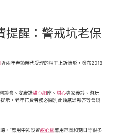
消費提醒：警戒坑老保
網
近兩年春節時代受理的相干上訴情形，發布2018
、懇談會、安康講
甜心網
座、
甜心
專家義診、游玩
協提示，老年花費者務必闊別此類感恩報答等會銷
聽。”應用中卻設置
甜心網
應用范圍和刻日等很多