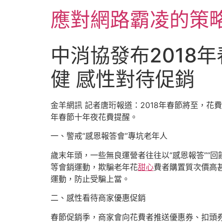
跳
應對網路霸凌的策
至
主
要
中消協發布2018
內
容
健 感性對待促銷
金羊網訊 記者唐珩報道：2018年春節將至，花
年春節十年夜花費提醒。
一、警戒“感恩報答會”專坑老年人
歲末年頭，一些無良運營者往往以“感恩報答”“
等會銷運動，欺騙老年花
甜心
費者購置質次價高甚
運動，防止受騙上當。
二、感性看待商家優惠促銷
春節促銷季，商家會向花費者推送優惠券、扣頭券