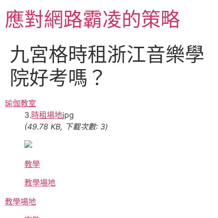
跳
應對網路霸凌的策略
至
主
要
九宮格時租浙江音樂學
內
容
院好考嗎？
瑜伽教室
3.
時租場地
jpg
(49.78 KB, 下載次數: 3)
教學
教學場地
教學場地