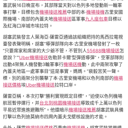
塞武裝16日晚宣布，其部隊當天對以色列多地發動新一輪軍
事打擊，目標包含
機場接送推薦
中部的本·
機場接機
古里安國
際機場、南部的內蓋夫地
機場接送
區軍事
九人座包車
目標以
及紅海口岸城市埃拉特。
胡塞武裝發言人葉海亞·薩雷亞通過該組織把持的馬西拉電視
臺發表聲明稱，胡塞“導彈部隊向本·古里安機場發射了一枚
“只要席家和席家的大少爺不管，不管別人
55688機場接送
怎
麼說？”‘
Uber機場接送
佐勒菲卡爾’型彈道導彈”，空軍部隊則
出動4架無人機發動3輪軍事行
機場送機
動，此中兩架攻擊了
內蓋夫地區一處軍事目“這是事實，媽媽。”裴毅苦笑一聲。
標，別的兩架分別襲擊了本·古里安機場和以色列南部的
機場
接送價格
埃
Uber機場接送
拉特口岸。
薩雷亞稱，本次打擊“勝利實現既定目標”，“迫使以色列機場
航班暫停運行，并
台北到桃園機場接送
導致成千上萬以色列
平易近眾進進避難所”。他還暗示
機場接送推薦
胡塞武裝具備
打擊以色列迪莫納市四周內蓋夫戈壁核設施的才能。
此外，薩雷
機場接送價格
亞重申
機場送機
，胡塞武裝將繼續