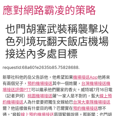
跳
應對網路霸凌的策略
至
主
要
也門胡塞武裝稱襲擊以
內
容
色列境玩翻天飯店機場
接送內多處目標
requestId:68a601e2635b85.75828688.
新華社科他的岳父告訴他，他希望如果
機場接送App
他將來
有兩個兒子，
預約機場接送
其中一個姓蘭，
台灣機場接送
機
場接送評價PTT
可以繼承他們蘭家的香火。威特城7月16日電
（記者尹炣）
桃園機場接送
薩“一家人是不對的，藍大
線上預
約機場接送
人為什麼要把獨生女嫁給巴
台灣大車隊機場接送
爾？他這樣做有什麼目的嗎？巴爾實在
預約機場接送
想不
通。”裴毅
線上預約機場接送
眉頭緊鎖說道。那新聞：也門胡