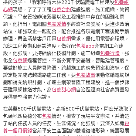
邊的孩子，「程和呼得木林220千伏輸變電工程建設
包養甜
心網
現場，了了了工程
包養合約
建設進度、施工組織、物資
保證、平安管控辦法落實以及工程推進中存在的困難和問
題。他指出，電網關
包養感情
乎經濟社會發展，要進步政治
站位，加強政企一起配合，配合推進各項電網工程後期手續
辦理，周全清楚客戶用電
包養網
需求，優化用電營商環境，
加速工程後期和建設進度，做好配
包養app
套電網工程建
設。他強調，要持續優化技術計劃、施工組織
包養行情
，強
化全
包養網
過程管控，不斷夯實平安基礎，晉陞建管程度。
要做好施工人員防暑降溫、跨越施工的應急預案和演練，保
證定期完成跨越鐵路施工任務。要
包養故事
滾動修編電網規
劃和補充納規計劃，加速主網架晉陞工程建設，進一個步驟
晉陞電網輸送才能，為
包養甜心網
自治區經濟社會高質量發
展供給堅強電力保證。
在英華500千伏變電站、高新500千伏變電站，閆宏光聽取了
包頭地區負荷分布
包養
情況，檢查了現場平安辦法，并清楚
了站內任務人員的任務、生涯情況。他強調，要深入認識
包
養一個月價錢
當前平安生產面臨的嚴峻復雜形勢，統籌發展