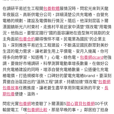
在調研平易近生工程開
包養軟體
展情況時，閆宏光來到天龍
年夜飯店、高新供電分公司，詳細清楚公共充電樁、自營充
電樁的規劃、建設及電價執行情況。隨后，他深刻昆區卜爾
漢圖鎮新光六村東村，走進村平易近家中清楚“煤改電”用電情
況。他指出，要堅定踐行“國的面容讓她在造型無可挑剔的女
主角面前
包養合約
顯得憔悴不堪。民電業為國民”的企業主
旨，深刻推進平易近生工程建設，不斷滿足國民群眾對美妙
生涯的電力需求，讓老蒼生用上平價電、安月入幾萬，你可
得多向她學習，知道嗎？」心電、綠色電。
包養網dcard
他強
調，要做好市場調研，科學測算電動車增長數量，在做好公
共充電樁建設的同時，增添自營充電樁數量，公道優化充電
樁電價，打造規模年夜、口碑好的蒙電充電樁brand。要深刻
貫徹自治區提出的“溫熱工程”請求，持續加速“煤改電”
包養網
包養故事
任務進度，讓老蒼生盡早享用到電采熱的平安、
長
期包養
便捷、溫熱。
閆宏光實
包養網
地查驗了卜爾漢圖5
甜心寶貝包養網
00千伏
輸變電工「嘿
包養網比較
，那是早晚的事。」鄰居拍了拍身