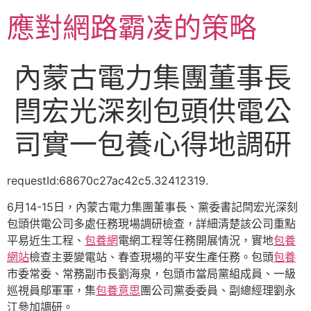
跳
應對網路霸凌的策略
至
主
要
內蒙古電力集團董事長
內
容
閆宏光深刻包頭供電公
司實一包養心得地調研
requestId:68670c27ac42c5.32412319.
6月14-15日，內蒙古電力集團董事長、黨委書記閆宏光深刻
包頭供電公司多處任務現場調研檢查，詳細清楚該公司重點
平易近生工程、
包養網
電網工程等任務開展情況，實地
包養
網站
檢查主要變電站、春查現場的平安生產任務。包頭
包養
市委常委、常務副市長劉海泉，包頭市當局黨組成員、一級
巡視員鄔軍軍，集
包養意思
團公司黨委委員、副總經理劉永
江參加調研。