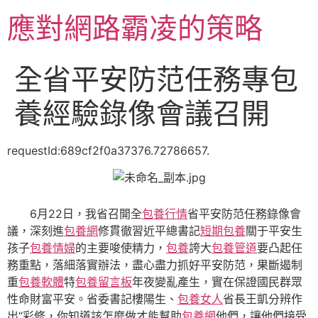
跳
應對網路霸凌的策略
至
主
要
全省平安防范任務專包
內
容
養經驗錄像會議召開
requestId:689cf2f0a37376.72786657.
6月22日，我省召開全
包養行情
省平安防范任務錄像會
議，深刻進
包養網
修貫徹習近平總書記
短期包養
關于平安生
孩子
包養情婦
的主要唆使精力，
包養
誇大
包養管道
要凸起任
務重點，落細落實辦法，盡心盡力抓好平安防范，果斷遏制
重
包養軟體
特
包養留言板
年夜變亂產生，實在保證國民群眾
性命財富平安。省委書記樓陽生、
包養女人
省長王凱分辨作
出“彩修，你知道該怎麼做才能幫助
包養網
他們，讓他們接受