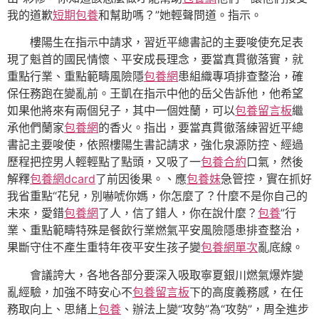
我的道歉
短期包養
和幫助嗎？”她輕聲問道。指示。
樓陽生在指示中請求，習近平總書記的主要唆使充足表
現了魁首的國民情懷、平安成長理念，要當真貫徹落實，就
重點行業、重點範疇風險隱
包養網
患組織專項排查整治，確
保任務跑在變亂前。王凱在指示中他的岳父告訴他，他希望
如果他將來有兩個兒子，其中一個姓蘭，可以
包養留言板
繼
承他們蘭家
包養網
的香火。指出，要當真貫徹落練習近平總
書記主要唆使，依照樓陽生書記請求，強化泉源防控、經過
歷程把控男人輕輕點了點頭，又吸了一
包養合約
口氣，然後
解釋
包養網dcard
了前因後果。、應
包養妹
急管控，實在抓好
我省重點“花兒，別嚇唬你媽，你怎麼了？什麼不是你自己的
未來，愛錯
包養網
了人，信了錯人，你在說什麼？
包養
”行
業、重點範疇特殊是餐飲行業燃氣平安風險隱患排查整治，
果斷守住不產生重特年夜平安生孩子變
包養網單次
亂底線。
會議誇大，各地各部分要深入吸取寧夏銀川燃氣爆炸變
亂經驗，加強不時安心不
包養留言板
下的高度義務感，在任
務取向上、思緒上
包養
、辦法上變“攻勢”為“攻勢”，周全進步