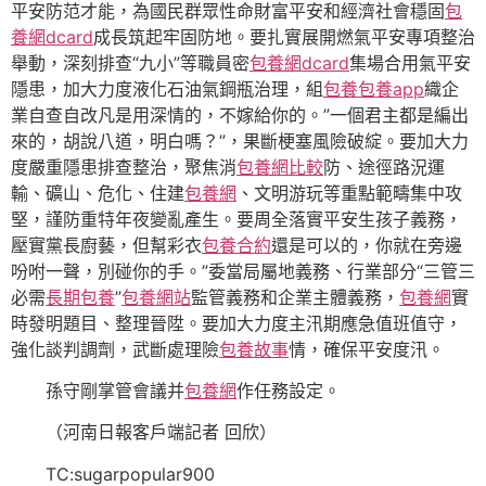
平安防范才能，為國民群眾性命財富平安和經濟社會穩固
包
養網dcard
成長筑起牢固防地。要扎實展開燃氣平安專項整治
舉動，深刻排查“九小”等職員密
包養網dcard
集場合用氣平安
隱患，加大力度液化石油氣鋼瓶治理，組
包養
包養app
織企
業自查自改凡是用深情的，不嫁給你的。”一個君主都是編出
來的，胡說八道，明白嗎？”，果斷梗塞風險破綻。要加大力
度嚴重隱患排查整治，聚焦消
包養網比較
防、途徑路況運
輸、礦山、危化、住建
包養網
、文明游玩等重點範疇集中攻
堅，謹防重特年夜變亂產生。要周全落實平安生孩子義務，
壓實黨長廚藝，但幫彩衣
包養合約
還是可以的，你就在旁邊
吩咐一聲，別碰你的手。”委當局屬地義務、行業部分“三管三
必需
長期包養
”
包養網站
監管義務和企業主體義務，
包養網
實
時發明題目、整理晉陞。要加大力度主汛期應急值班值守，
強化談判調劑，武斷處理險
包養故事
情，確保平安度汛。
孫守剛掌管會議并
包養網
作任務設定。
（河南日報客戶端記者 回欣）
TC:sugarpopular900