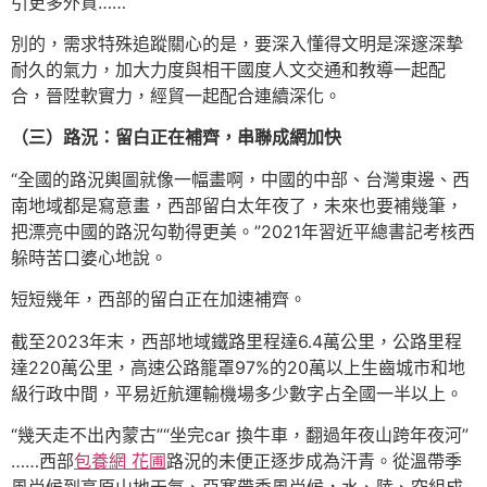
引更多外資……
別的，需求特殊追蹤關心的是，要深入懂得文明是深邃深摯
耐久的氣力，加大力度與相干國度人文交通和教導一起配
合，晉陞軟實力，經貿一起配合連續深化。
（三）路況：留白正在補齊，串聯成網加快
“全國的路況輿圖就像一幅畫啊，中國的中部、台灣東邊、西
南地域都是寫意畫，西部留白太年夜了，未來也要補幾筆，
把漂亮中國的路況勾勒得更美。”2021年習近平總書記考核西
躲時苦口婆心地說。
短短幾年，西部的留白正在加速補齊。
截至2023年末，西部地域鐵路里程達6.4萬公里，公路里程
達220萬公里，高速公路籠罩97%的20萬以上生齒城市和地
級行政中間，平易近航運輸機場多少數字占全國一半以上。
“幾天走不出內蒙古”“坐完car 換牛車，翻過年夜山跨年夜河”
……西部
包養網 花圃
路況的未便正逐步成為汗青。從溫帶季