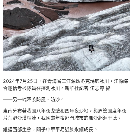
2024年7月25日，在青海省三江源區冬克瑪底冰川，江源綜
合迷信考核隊員在探測冰川。新華社記者 伍志尊 攝
——另一端牽系防風、防沙。
東南分布著我國八年夜戈壁和四年夜沙地，與周邊國度年夜
片荒野沙漠相連，我國盡年夜部門城市的風沙起源于此。
維護西部生態，關乎中華平易近族永續成長。