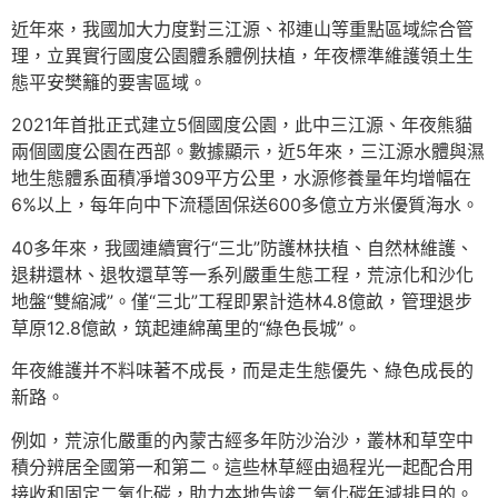
近年來，我國加大力度對三江源、祁連山等重點區域綜合管
理，立異實行國度公園體系體例扶植，年夜標準維護領土生
態平安樊籬的要害區域。
2021年首批正式建立5個國度公園，此中三江源、年夜熊貓
兩個國度公園在西部。數據顯示，近5年來，三江源水體與濕
地生態體系面積凈增309平方公里，水源修養量年均增幅在
6%以上，每年向中下流穩固保送600多億立方米優質海水。
40多年來，我國連續實行“三北”防護林扶植、自然林維護、
退耕還林、退牧還草等一系列嚴重生態工程，荒涼化和沙化
地盤“雙縮減”。僅“三北”工程即累計造林4.8億畝，管理退步
草原12.8億畝，筑起連綿萬里的“綠色長城”。
年夜維護并不料味著不成長，而是走生態優先、綠色成長的
新路。
例如，荒涼化嚴重的內蒙古經多年防沙治沙，叢林和草空中
積分辨居全國第一和第二。這些林草經由過程光一起配合用
接收和固定二氧化碳，助力本地告竣二氧化碳年減排目的。