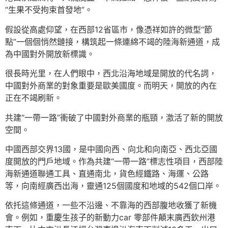
“生果不受拘束首發地”。
假設從高處仰望，在西部12省區市，像憑祥如許的微型“節
點”一個個悄然鏈接，構筑起一條連綿不竭的陸海新通道，成
為中國對外開放新標識。
很長時光里，在人們眼中，西北沿海地域是開放的代名詞，
中國對外商業的對象重要是歐美國度。而明天，開放的內在
正在不竭刷新。
共建“一帶一路”衝破了中國對外商業的瓶頸，激活了新的開放
空間。
中國西部交界13國，是中國向西、向北和向南亞、西北亞國
度開放的門戶地域。作為共建“一帶一路”標志性項目，西部陸
海新通道聯通工具、直通南北，貨色經鐵路、海運、公路
等，向南經廣西出海，靈通125個國度和地域的542個口岸。
依托這條通道，一些不沿邊、不靠海的西部腹地收獲了新機
會。例如，重慶生孩子的新動力car 零部件顛末廣西欽州港