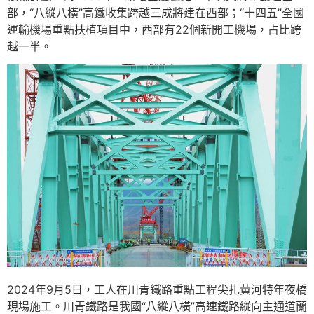
部，“八縱八橫”高鐵收集跨越三成將建在西部；“十四五”全國
運輸機場重點扶植項目中，西部有22個新開工機場，占比跨
越一半。
2024年9月5日，工人在川青鐵路重點工程尖扎黃河特年夜橋
現場施工。川青鐵路是我國“八縱八橫”高速鐵路縱向主通道蘭