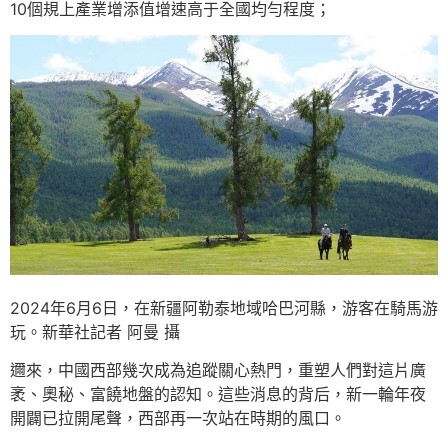
10個規上產業增添值增速高于全國均勻程度；
2024年6月6日，在新疆阿勒泰地域哈巴河縣，游客在騎馬游
玩。新華社記者 阿曼 攝
邇來，中國西部幾次成為追蹤關心熱門，重塑人們對這片廣
袤、奧秘、富饒地盤的認知。這些消息的背后，新一輪年夜
開闢已拉開尾聲，西部再一次站在時期的風口。