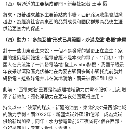
（西）廣通道的主要構成部門。新華社記者 王浡 攝
將來，跟著越來越多主要節點的串聯，西部路況收集會越織
越密，為經濟社會高東西的品質成長和國民群眾高品德生涯
供給更無力的保證。
（四）動力：“多能互補”形式已具範圍，沙漠戈壁“收穫”綠電
對于一些山東蒼生來說，一個不易發覺的變更正在產生：家
里的燈仍是阿誰燈，但電曾經不是本來的電了。11月初，“中
國人在荒涼建了一片發電陸地”登上weibo熱搜，我國單體最
年夜采煤沉陷區光伏基地在內蒙古鄂爾多斯市鄂托克前旗并
網發電。這些綠電并非在當地消納，而是被保送到山東。
此前，“西電東送”重要是為處理地域動力供需不服衡，此刻增
添了新效能：讓乾淨動力在更年夜范圍獲得應用。
持久以來，“陜蒙的煤炭、新疆的油氣、東北的水”是西部地域
的動力手刺。而2023年，新疆煤炭外運超1億噸，成為煤炭
供給新增加極；同年，水力發電量前5年夜省有4個在西部，
分辨是四川、云南、貴州、青海。