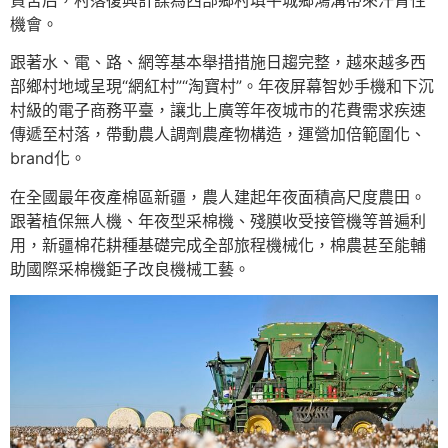
機會。
跟著水、電、路、網等基本舉措措施日趨完整，越來越多西
部鄉村地域呈現“網紅村”“淘寶村”。年夜屏幕智妙手機和下沉
村級的電子商務平臺，讓北上廣等年夜城市的花費需求疾速
傳遞至村落，帶動農人調劑農產物構造，運營加倍範圍化、
brand化。
在全國最年夜產棉區新疆，農人建起年夜面積高尺度農田。
跟著植保無人機、年夜型采棉機、殘膜收受接管機等普遍利
用，新疆棉花耕種基礎完成全部旅程機械化，棉農甚至能輔
助國際采棉機鉅子改良機械工藝。