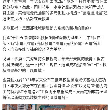
近年，水電第一年夜省四川因“低溫、水少、負荷年夜”等原因
部分缺電。為此，四川將單一水電計劃調劑為水電和新動力
雙主體、其他電源做彌補的多元化動力構造。“疆電進川渝”通
道正在扶植，估計來歲投運。
多能互補，是西部地域構建動力系統的新標的目的。
我國“十四五”計劃提出扶植9個乾淨動力基地，此中7個在西
部，有“水電+風電+光伏發電”“風電+光伏發電+火電”等組
合，均為多能互補的綜合動力基地。
戈壁、沙漠、荒涼曾持久被視為西部天然天賦的優勢，但古
代科技轉變了這一不雅念。現在，這里成為追“風”逐“日”，扶
植風景基地的上風區域。
國度動力局2021年以來公布三批年夜型風電光伏基地扶植項
目，年夜大都分布在西部。我國首條以保送“沙戈荒”新動力為
主的特高壓“寧電進湘”工程將于來歲建成。東南電網成為全國
首個以新動力為裝機主體的區域電網。