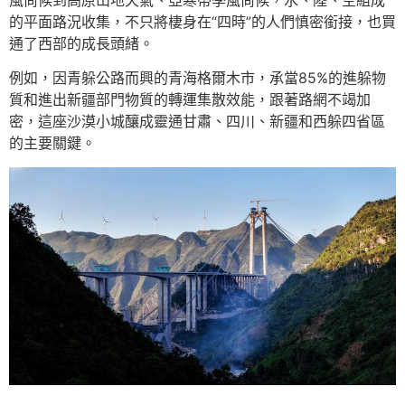
風尚候到高原山地天氣、亞寒帶季風尚候，水、陸、空組成
的平面路況收集，不只將棲身在“四時”的人們慎密銜接，也買
通了西部的成長頭緒。
例如，因青躲公路而興的青海格爾木市，承當85%的進躲物
質和進出新疆部門物質的轉運集散效能，跟著路網不竭加
密，這座沙漠小城釀成靈通甘肅、四川、新疆和西躲四省區
的主要關鍵。