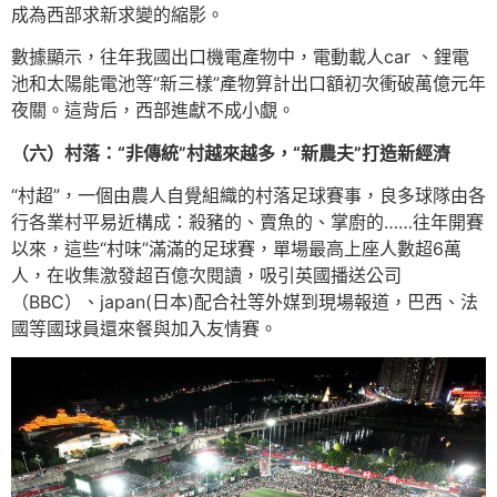
成為西部求新求變的縮影。
數據顯示，往年我國出口機電產物中，電動載人car 、鋰電
池和太陽能電池等“新三樣”產物算計出口額初次衝破萬億元年
夜關。這背后，西部進獻不成小覷。
（六）村落：“非傳統”村越來越多，“新農夫”打造新經濟
“村超”，一個由農人自覺組織的村落足球賽事，良多球隊由各
行各業村平易近構成：殺豬的、賣魚的、掌廚的……往年開賽
以來，這些“村味”滿滿的足球賽，單場最高上座人數超6萬
人，在收集激發超百億次閱讀，吸引英國播送公司
（BBC）、japan(日本)配合社等外媒到現場報道，巴西、法
國等國球員還來餐與加入友情賽。