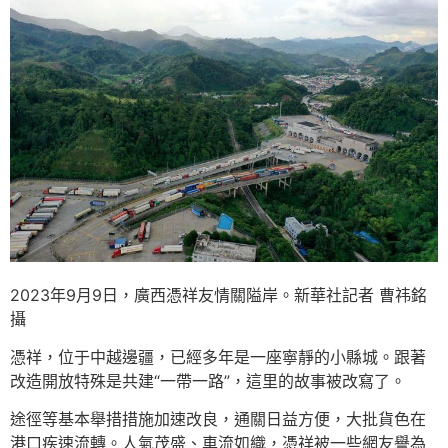
2023年9月9日，廣西憑祥友情關隘岸。新華社記者 曹祎銘
攝
憑祥，位于中越邊疆，已經多年是一座寧靜的小縣城。跟著
改造開放特殊是共建“一帶一路”，這里的故事被改寫了。
途徑等基本舉措措施加速改良，通關日益方便，大批貨色在
港口疾速流轉。人氣茂盛、車流如織，憑祥被一些網友譽為