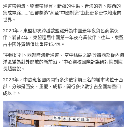
通道帶物流、物流帶經貿，新疆的生果、青海的鋰、陜西的
集成電路……“西部制造”甚至“中國制造”由此更多更快地走向
世界。
2020年，東盟初次跨越歐盟躍升為中國最年夜貨色商業伙
伴。曩昔4年，東盟穩居中國第一年夜商業伙伴。往年，東盟
占中國外貿總值比重達15.4%。
“中歐班列、西部陸海新通道、‘空中絲綢之路’等將西部從內海
洋區變為對外開放的新前沿。”中心黨校國際計謀研討院副院
長趙磊說。
2023年，中歐班各國內開行多少數字前三名的城市均位于西
部，分辨是西安、重慶、成都，開行多少數字占全國總量四
成以上。