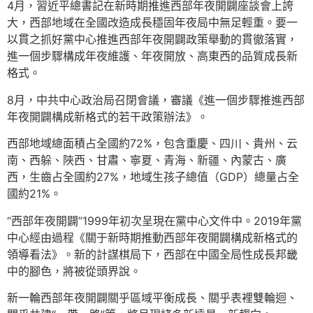
4月，習近平總書記在新時期推進西部年夜開闢座談會上誇
大，西部地域在全國改造成長穩固年夜局中無足輕重。要一
以貫之抓好黨中心推進西部年夜開闢政策舉動的貫徹落實，
進一個步驟構成年夜維護、年夜開放、高東西的品質成長新
格式。
8月，中共中心政治局召閉會議，審議《進一個步驟推進西部
年夜開闢構成新格式的若干政策辦法》。
西部地域總面積占全國約72%，包含重慶、四川、貴州、云
南、西躲、陜西、甘肅、寧夏、青海、新疆、內蒙古、廣
西，生齒占全國約27%，地域生孩子總值（GDP）總量占全
國約21%。
“西部年夜開闢”1999年初次呈現在黨中心文件中。2019年黨
中心經由過程《關于新時期推動西部年夜開闢構成新格式的
領導看法》。新的計謀棋局下，西部在中國全局性成長邦畿
中的腳色，將被從頭界說。
新一輪西部年夜開闢關乎區域平衡成長、關乎表裡雙輪迴、