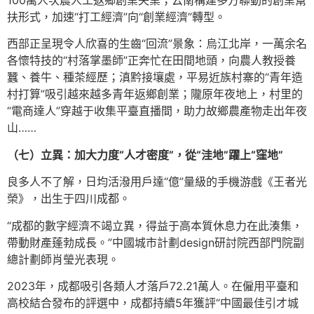
扶形式，加速“打工經濟”向“創業經濟”轉型。
西部正呈現令人欣喜的生齒“回流”景象：烏江北岸，一萬余名
各懷特技的“村落掌墨師”正奔忙在田間地頭，向農人教授養
蠶、養牛、種茶經歷；滇黔接壤處，平易近族村寨的“青年造
村打算”吸引越來越多青年返鄉創業；隴原年夜地上，村里的
“電商達人”穿越于收集平臺直播間，助力故鄉農產物走出年夜
山……
（七）立異：加大力度“人才密度”，從“洼地”躍上“窪地”
良多人不了解，日均活潑用戶達“億”量級的手機游戲《王者光
榮》，出生于四川成都。
“成都的數字經濟不竭立異，得益于高本質休息力在此湊集，
帶動財產蓬勃成長。”中國城市計劃design研討院西部門院副
總計劃師肖瑩光表現。
2023年，成都吸引各類人才落戶72.21萬人。在僱用平臺和
高校結合發布的評選中，成都持續5年獲評“中國最佳引才城