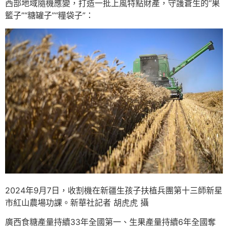
西部地域隨機應變，打造一批上風特點財產，守護蒼生的“果
籃子”“糖罐子”“糧袋子”：
2024年9月7日，收割機在新疆生孩子扶植兵團第十三師新星
市紅山農場功課。新華社記者 胡虎虎 攝
廣西食糖產量持續33年全國第一、生果產量持續6年全國奪