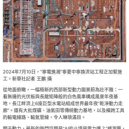
2024年7月10日，“寧電進湘”寧夏中寧換流站工程正加緊施
工。新華社記者 王鵬 攝
從地面俯瞰，一幅極新的西部新型動力圖景蔚為壯不雅：一
看無邊的光伏板與長龍矩陣般的白色風車構成風景年夜基
地，長江畔流上6座巨型水電站組成世界最年夜“乾淨動力走
廊”。還有大批煤礦、油氣田等傳統動力基地，以及橫跨工具
的輸電線路、輸氣管線，令人琳琅滿目。
關于動力，最新的熱門話題是“AI的止境是電力嗎？”據測算，