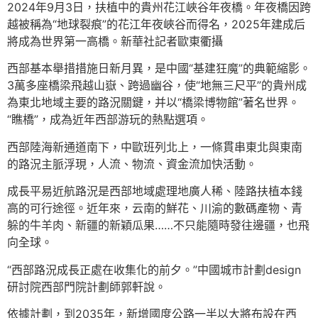
2024年9月3日，扶植中的貴州花江峽谷年夜橋。年夜橋因跨
越被稱為“地球裂痕”的花江年夜峽谷而得名，2025年建成后
將成為世界第一高橋。新華社記者歐東衢攝
西部基本舉措措施日新月異，是中國“基建狂魔”的典範縮影。
3萬多座橋梁飛越山嶽、跨過幽谷，使“地無三尺平”的貴州成
為東北地域主要的路況關鍵，并以“橋梁博物館”著名世界。
“瞧橋”，成為近年西部游玩的熱點選項。
西部陸海新通道南下，中歐班列北上，一條貫串東北與東南
的路況主脈浮現，人流、物流、資金流加快活動。
成長平易近航路況是西部地域處理地廣人稀、陸路扶植本錢
高的可行途徑。近年來，云南的鮮花、川渝的數碼產物、青
躲的牛羊肉、新疆的新穎瓜果……不只能隨時發往邊疆，也飛
向全球。
“西部路況成長正處在收集化的前夕。”中國城市計劃design
研討院西部門院計劃師郭軒說。
依據計劃，到2035年，新增國度公路一半以大將布設在西