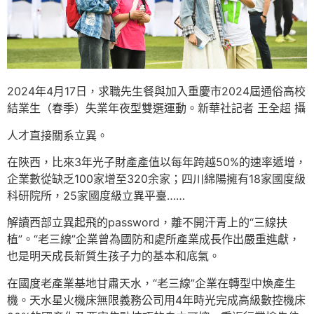
2024年4月17日，求職先生餐與加入重慶市2024屆通俗高校
結業生（春季）失業年夜型雙選運動。新華社記者 王全超 攝
人才直接關系立異。
在陜西，比來3年光子財產產值以每年跨越50%的速率遞增，
企業數從缺乏100家增至320余家；四川綿陽擁有18家國度級
科研院所，25家國度級立異平臺……
解讀西部立異起飛的password，離不開汗青上的“三線扶
植”。“老三線”企業曾為國防和處所產業成長作出嚴重進獻，
也是明天成長新質生孩子力的基本和底氣。
在國度老產業基地甘肅天水，“老三線”企業在轉型中煥產生
機。天水星火機床無限義務公司用4年時光完成高級數控機床