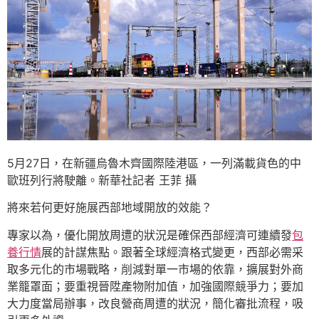
5月27日，在新疆烏魯木齊國際陸港區，一列滿載貨色的中
歐班列行將駛離。新華社記者 王菲 攝
將來若何更好施展西部地域開放的效能？
專家以為，優化開放周遭的狀況是確保西部經濟可連續發
包
養行情
展的計謀焦點。跟著全球經濟格式變更，西部必需采
取多元化的市場戰略，削減對單一市場的依靠，擴展對外商
業籠罩面；要重視晉陞產物附加值，加強國際競爭力；要加
大力度當局辦事，改良營商周遭的狀況，簡化審批流程，吸