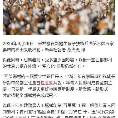
2024年9月29日，采棉機在新疆生孩子扶植兵團第六師五家
渠市的棉田采收棉花。新華社記者 胡虎虎 攝
與此同時，也應看到，受多重原因影響，以後一些西部鄉村
的休息力還在外流，“空心化”情形仍然存在。
“西部鄉村的一個要害性題目是人。”浙江年夜學區域和諧成長
研討中間副主任董雪
包養網
兵說，年青人對鄉村成長至關主
要，只要新一代農夫更好地順應新財產、新業態、新形式，
才幹帶動全部鄉村完成起飛。
為此，四川啟動農人工返鄉創業“百萬萬”工程，吸引年青人回
到鄉村；貴州實行“雁回興貴”工程，打算在“十四五”時代領導
100萬人次農人工返鄉創業失業；云南構建多方聯動的創業幫