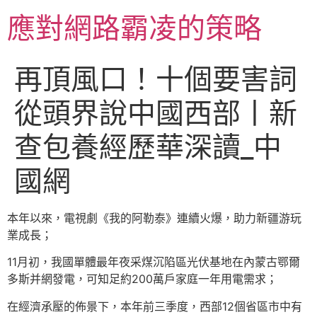
跳
應對網路霸凌的策略
至
主
要
再頂風口！十個要害詞
內
容
從頭界說中國西部丨新
查包養經歷華深讀_中
國網
本年以來，電視劇《我的阿勒泰》連續火爆，助力新疆游玩
業成長；
11月初，我國單體最年夜采煤沉陷區光伏基地在內蒙古鄂爾
多斯并網發電，可知足約200萬戶家庭一年用電需求；
在經濟承壓的佈景下，本年前三季度，西部12個省區市中有