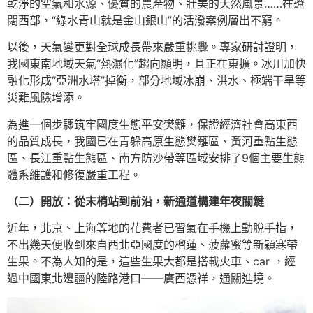
乾淨的空氣和水源、優質的農產物、壯美的天然風景……在遼
闊西部，“綠水青山就是金山銀山”的活潑案例層出不窮。
以後，天氣變更對全球成長帶來嚴重挑釁。專家研討證明，
我國東南地域天氣“熱濕化”趨向顯明，且正在東擴。冰川加快
融化形成“亞洲水塔”掉衡，部分地域冰崩、洪水、極端干旱等
災難風險增添。
為進一個步驟筑牢國度生態平安樊籬，保證經濟社會高東西
的品質成長，我國已在青躲高原生態樊籬區、黃河重點生態
區、長江重點生態區、南方防沙帶等區域安排了9個主要生態
體系維護和修復嚴重工程。
（二）開放：從末梢站到前沿，新通道構建年夜關鍵
近年，北京、上海等地的花費者已習氣在手機上動脫手指，
不出幾天便收到來自西北亞國度的榴蓮、菠蘿蜜等新穎寒帶
生果。不為人知的是，這些生果大都是搭載火車、car ，經
過中國東北邊疆的陸路港口——廣西憑祥，通關進境。