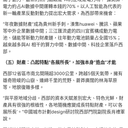
電力約占AI數據中間運轉本錢的70%。以人工智能為代表的
新一輪產業反動對動力提出宏大需求，為西部帶來機會：
“年夜數據財產”成為貴州新手刺，湊集huawei、騰訊、蘋果
等中外企業數據中間；三江匯流處的四川宜賓構成動力電
池、儲能等新動力財產鏈，往年動力電池銷量占全國15%；
越來越多與AI 相干的算力中間、數據中間、科技企業落戶西
部。
（五）財產：凸起特點“各展所長”，加強本身“造血”才能
西部12省區市南北間隔超3000公里，跨越5個天氣帶，擁有
雄奇險峻的山嶽、連綿千里的荒野、蒼莽廣闊的林海草原
等，地貌復雜多樣。
“與平原地域分歧，西部的資本天賦差別宏大、特色光鮮，財
產具有很強的根植性，各地隨機應變成長特點財產，可以‘各
展所長’。”中國城市計劃design研討院西部門院副院長肖禮軍
說。