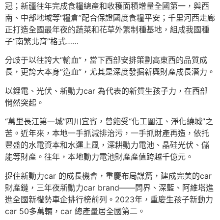
冠；新疆往年完成食糧總產和收穫面積增量全國第一，與西
南、中部地域等“糧倉”配合保證國度食糧平安；千里河西走廊
正打造全國最年夜的蔬菜和花草外繁制種基地，組成我國種
子“南繁北育”格式……
分歧于以往誇大“輸血”，當下西部安排策劃高東西的品質成
長，更誇大本身“造血”，尤其是深度發掘新興財產成長潛力。
以鋰電、光伏、新動力car 為代表的新質生孩子力，在西部
悄然突起。
“萬里長江第一城”四川宜賓，曾飽受“化工圍江、淨化繞城”之
苦。近年來，本地一手抓減排治污，一手抓財產再造，依托
豐盛的水電資本和水運上風，深耕動力電池、晶硅光伏、儲
能等財產。往年，本地動力電池財產產值跨越千億元。
捉住新動力car 的成長機會，重慶布局謀篇，建成完美的car
財產鏈，三年夜新動力car brand——問界、深藍、阿維塔進
進全國新權勢車企排行榜前列。2023年，重慶生孩子新動力
car 50多萬輛，car 總產量居全國第二。