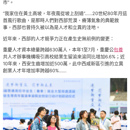
市”。
“我家住在黃土高坡，年夜風從坡上刮過”……20世紀80年月這
首風行歌曲，是那時人們對西部荒漠、瘠薄氣象的典範敘
事，西部也曾持久被以為是人才和立異的洼地。
近年來，西部的人才競爭力正在產生史無前例的變更：
重慶人才資本總量跨越630萬人，本年1至7月，重慶公
包養
共人才辦事機構吸引高校結業生留渝來渝同比增加6.6%；近
10年來，西安生齒增加近500萬，此中西咸新區引進的立異
創業人才年增加率跨越60%……