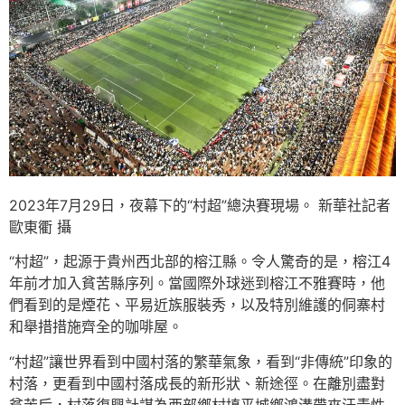
2023年7月29日，夜幕下的“村超”總決賽現場。 新華社記者
歐東衢 攝
“村超”，起源于貴州西北部的榕江縣。令人驚奇的是，榕江4
年前才加入貧苦縣序列。當國際外球迷到榕江不雅賽時，他
們看到的是煙花、平易近族服裝秀，以及特別維護的侗寨村
和舉措措施齊全的咖啡屋。
“村超”讓世界看到中國村落的繁華氣象，看到“非傳統”印象的
村落，更看到中國村落成長的新形狀、新途徑。在離別盡對
貧苦后，村落復興計謀為西部鄉村填平城鄉鴻溝帶來汗青性