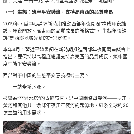
關乎共建“一帶一路”等，將呈現諸多新遠景、新趨向。
（一）生態：筑牢平安樊籬，支持高東西的品質成長
2019年，黨中心請求新時期推動西部年夜開闢“構成年夜維
護、年夜開放、高東西的品質成長的新格式”。“生態年夜維
護”是西部地域光鮮的計謀定位。
本年4月，習近平總書記在新時期推進西部年夜開闢座談會上
指出，要保持以高程度維護支持高東西的品質成長，筑牢國
度生態平安樊籬。
西部對于中國的生態平安意義極端主要。
——一端牽系水源。
被譽為“亞洲水塔”的青躲高原，是中國兩條母親河——長江、
黃河和其他共十余條年夜江年夜河的起源地，維系全球約20
億生齒的用水需求。