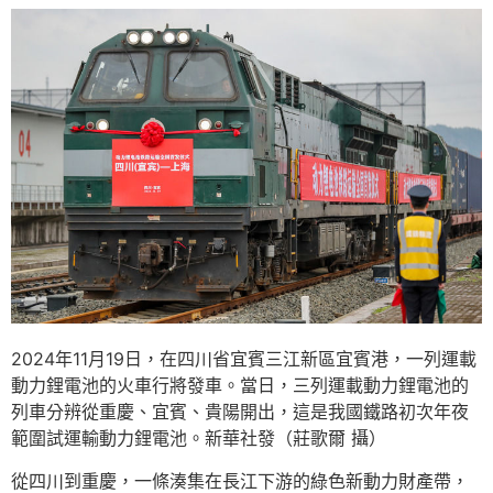
2024年11月19日，在四川省宜賓三江新區宜賓港，一列運載
動力鋰電池的火車行將發車。當日，三列運載動力鋰電池的
列車分辨從重慶、宜賓、貴陽開出，這是我國鐵路初次年夜
範圍試運輸動力鋰電池。新華社發（莊歌爾 攝）
從四川到重慶，一條湊集在長江下游的綠色新動力財產帶，