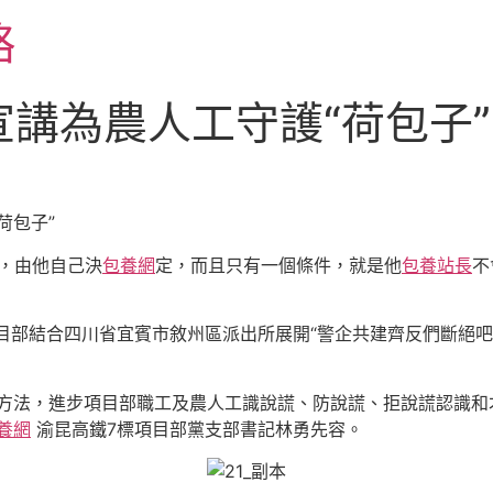
略
講為農人工守護“荷包子”
荷包子”
，由他自己決
包養網
定，而且只有一個條件，就是他
包養站長
不
目部結合四川省宜賓市敘州區派出所展開“警企共建齊反們斷絕吧
揚方法，進步項目部職工及農人工識說謊、防說謊、拒說謊認識和
養網
渝昆高鐵7標項目部黨支部書記林勇先容。