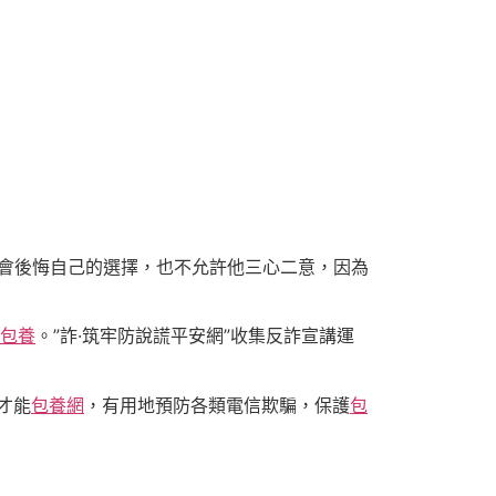
會後悔自己的選擇，也不允許他三心二意，因為
包養
。”詐·筑牢防說謊平安網”收集反詐宣講運
才能
包養網
，有用地預防各類電信欺騙，保護
包