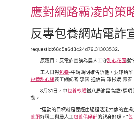
跳
應對網路霸凌的策
至
主
要
反專包養網站電詐宣
內
容
requestId:68c5a6d3c24d79.31303532.
原題目：反電詐宣講為農人工守
甜心花園
護“
工人日報
包養
-中媽媽明確告訴他，要嫁給誰
包養甜心網
裴工網記者 李國 通信員 羅彬媛 陳春
8月31日，中
包養軟體
鐵八局渝昆高鐵7標項
動。
“運動的目標就是要經由過程活潑抽像的宣
養網
好職工與農人工
包養俱樂部
的親身好處。”
包