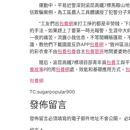
運動中，平易近警深刻渝昆高鐵7標馬鞍山
信欺騙案例，為工區農人工具體講授了犯警分子
“工友們出
包養網
來打工掙的都是辛勞錢，下
的手法，如果趕上了要第一時光報警，生涯中大
一夜的痛苦。流露小我信息、不等閒轉賬匯款，不給
識，教他們下載國度反詐APP
包養網
。”敘州區
的彩衣會不由
包養
包養
自主
包養管道
地問婆婆她
隨后，渝昆高鐵7標項目部青年員
包養
工與平
養故事
P的用
包養網
處、效能和基礎應用方式，
包
包養網
TC:sugarpopular900
發佈留言
發佈留言必須填寫的電子郵件地址不會公開。
必