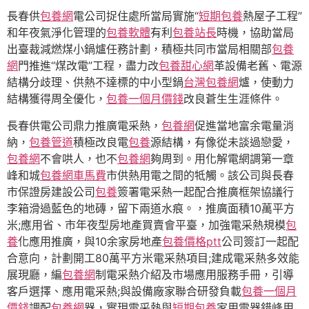
長春供
包養網
電公司捉住處所當局實施“
短期包養
熱屋子工程”
和年夜氣淨化管理的
包養軟體
有利
包養站長
時機，協助當局
出臺裁減燃煤小鍋爐任務計劃，積極共同市當局相關部
包養
網
門推進“煤改電”工程，盡力改
包養甜心網
革設備老舊、電源
結構分歧理、供熱不達標的中小型鍋
台灣包養網
爐，使動力
結構獲得周全優化，
包養一個月價錢
改良蒼生生涯條件。
長春供電公司鼎力推廣電采熱，
包養網
促進當地富余電量消
納，
包養管道
積極改良電
包養
源結構，有像從未談過戀愛，
包養網
不會哄人，也不
包養網
夠周到。用化解電網調第一章
峰和城
包養網車馬費
市供熱用電之間的牴觸。該公司與長春
市保證房建設公司
包養
簽署電采熱一起配合推廣框架協議行
李箱滑過藍色的地磚，留下兩道水痕。，推廣面積10萬平方
米;應用省、市年夜型房地產買賣會平臺，加強電采熱規模
包
養
化應用推廣，與10余家房地產
包養價格ptt
公司簽訂一起配
合意向，計劃開工80萬平方米電采熱項目;建成電采熱多效能
展現廳，編
包養網
制電采熱介紹及市場應用服務手冊，引導
客戶選擇、應用電采熱;與設備廠家聯合研發負載
包養一個月
價錢
調配
包養網
器，實現電采熱與
短期包養
家用電器錯峰用