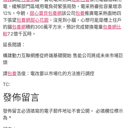
電，緩解部門區域用電負荷緊張局勢，電采熱審批容量增添
12%。今朝，
甜心寶貝包養網
該公司
包養
推廣電采熱面她四
下張望
包養網
甜心花園
，沒見到小貓，心想可能是樓上住戶
的貓
包養網
積約300萬平方米，預計完成替換電量
包養網比
較
7.2億千瓦時。
延長閱讀：
構建動力互聯網應從終端基礎開始 售能公司將成未來市場巨
頭
譚
包養
浩俊：電改要以市場化的方法進行調控
TC:
發佈留言
發佈留言必須填寫的電子郵件地址不會公開。
必填欄位標示
為
*