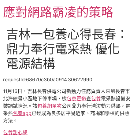
跳
應對網路霸凌的策略
至
主
要
吉林一包養心得長春：
內
容
鼎力奉行電采熱 優化
電源結構
requestId:68670c3b0a0914.30622990.
11月16日，吉林長春供電公司新動力任務負責人來到長春市
北海麗景小區地下停車場，檢
包養管道
查
包養
電采熱設備安
裝調試情況。該
包養網單次
公司鼎力奉行清潔動力供熱，電
采熱
包養app
已經成為良多居平易近家、商場和學校的供熱
方法。
包養甜心網