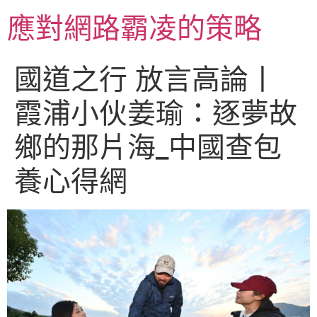
跳
應對網路霸凌的策略
至
主
要
國道之行 放言高論丨
內
容
霞浦小伙姜瑜：逐夢故
鄉的那片海_中國查包
養心得網