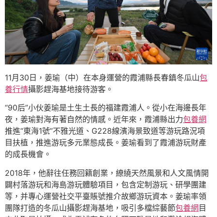
11月30日，姜瑜（中）在本身運營的霞浦縣長春鎮冬瓜山
包
養行情
攝影趕海基地接待游客。
“90后”小伙姜瑜是土生土長的福建霞浦人。從小在海邊長年
夜，姜瑜對海有著自然的情感。近年來，霞浦縣出力
包養網
推進“東海1號”不雅光道、G228線濱海景致道等游玩路況項
目扶植，推進游玩多元業態成長。姜瑜看到了霞浦游玩財產
的成長機會。
2018年，他辭往任務回籍創業，繚繞天然風景和人文風情開
闢村落游玩和海島游玩體驗項目，包含定制游玩、研學團建
等，并專心運營社交平臺賬號推介故鄉游玩資本。姜瑜率領
團隊打造的冬瓜山攝影趕海基地，吸引多檔綜藝節
包養網
目