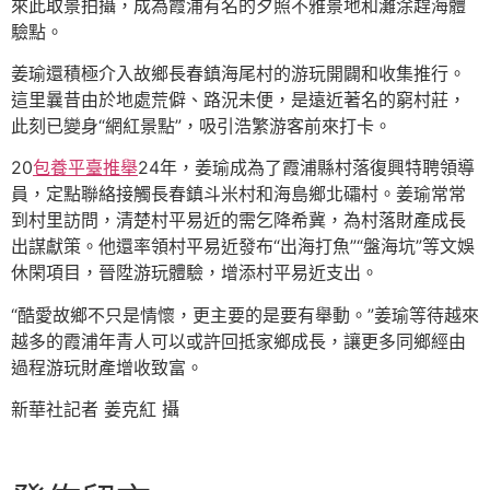
來此取景拍攝，成為霞浦有名的夕照不雅景地和灘涂趕海體
驗點。
姜瑜還積極介入故鄉長春鎮海尾村的游玩開闢和收集推行。
這里曩昔由於地處荒僻、路況未便，是遠近著名的窮村莊，
此刻已變身“網紅景點”，吸引浩繁游客前來打卡。
20
包養平臺推舉
24年，姜瑜成為了霞浦縣村落復興特聘領導
員，定點聯絡接觸長春鎮斗米村和海島鄉北礵村。姜瑜常常
到村里訪問，清楚村平易近的需乞降希冀，為村落財產成長
出謀獻策。他還率領村平易近發布“出海打魚”“盤海坑”等文娛
休閑項目，晉陞游玩體驗，增添村平易近支出。
“酷愛故鄉不只是情懷，更主要的是要有舉動。”姜瑜等待越來
越多的霞浦年青人可以或許回抵家鄉成長，讓更多同鄉經由
過程游玩財產增收致富。
新華社記者 姜克紅 攝