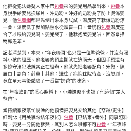
他把從犯法嫌疑人家中帶
包養
來的嬰兒用品拿出來，
包養
本
身脫手給嬰兒換尿片、沖奶粉。沖好的奶粉為了防止燙傷嬰
兒，他
包養網
都是先倒出來本身試試，溫度高了就讓奶粉涼
一會，溫度低了就加點熱水從頭嘗一口，當奶粉
包養
溫度適
合了才喂給嬰兒喝。嬰兒哭了，他就抱著嬰兒哄，固然舉措
稍顯愚笨。
記者清楚到，本來，“年夜峰哥”也只是一位準爸爸，并沒有照
料小孩的經歷。他老婆的預產期就在這兩天，但因手頭還有
多條守法犯法線索正在經辦，他就先把老婆配角：宋微、陳
居白┃副角：薛華┃其他：送往了病院住院待產。沒想到，
竟在單元事後體驗了一番當“奶爸”的味道。
在“年夜峰哥”的悉心照料下，小娃娃似乎也認了他這個“差人
爸爸”。
當持續徹夜繁忙幾晚的他預備把嬰兒交給其他【穿越/更生】
紅刺北《用美貌勾結年夜佬》
包養
【已結束+番外】同事照料
時，嬰兒一分開他就哭，其別人怎么哄都不可
包養
。“年夜峰