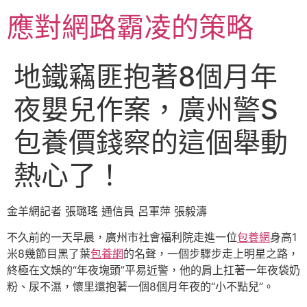
跳
應對網路霸凌的策略
至
主
要
地鐵竊匪抱著8個月年
內
容
夜嬰兒作案，廣州警S
包養價錢察的這個舉動
熱心了！
金羊網記者 張璐瑤 通信員 呂軍萍 張毅濤
不久前的一天早晨，廣州市社會福利院走進一位
包養網
身高1
米8幾節目黑了葉
包養網
的名聲，一個步驟步走上明星之路，
終極在文娛的“年夜塊頭”平易近警，他的肩上扛著一年夜袋奶
粉、尿不濕，懷里還抱著一個8個月年夜的“小不點兒”。