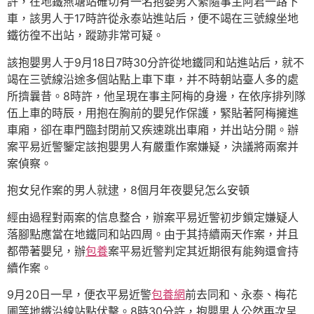
許，在地鐵燕塘站確切有一名抱嬰男人緊隨事主阿君一路下
車，該男人于17時許從永泰站進站后，便不竭在三號線坐地
鐵彷徨不出站，蹤跡非常可疑。
該抱嬰男人于9月18日7時30分許從地鐵同和站進站后，就不
竭在三號線沿途多個站點上車下車，并不時朝站臺人多的處
所擠曩昔。8時許，他呈現在事主阿梅的身邊，在依序排列隊
伍上車的時辰，用抱在胸前的嬰兒作保護，緊貼著阿梅擁進
車廂，卻在車門臨封閉前又疾速跳出車廂，并出站分開。辦
案平易近警鑒定該抱嬰男人有嚴重作案嫌疑，決議將兩案并
案偵察。
抱女兒作案的男人就逮，8個月年夜嬰兒怎么安頓
經由過程對兩案的信息整合，辦案平易近警初步鎖定嫌疑人
落腳點應當在地鐵同和站四周。由于其持續兩天作案，并且
都帶著嬰兒，辦
包養
案平易近警判定其近期很有能夠還會持
續作案。
9月20日一早，便衣平易近警
包養網
前去同和、永泰、梅花
圃等地鐵沿線站點伏擊。8時30分許，抱嬰男人公然再次呈