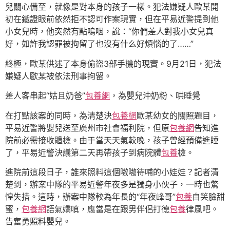
兒關心備至，就像是對本身的孩子一樣。犯法嫌疑人歐某開
初在鐵證眼前依然拒不認可作案現實，但在平易近警提到他
小女兒時，他突然有點嗚咽，說：“你們差人對我小女兒真
好，如許我認罪被拘留了也沒有什么好煩惱的了……”
終極，歐某供述了本身偷盜3部手機的現實。9月21日，犯法
嫌疑人歐某被依法刑事拘留。
差人客串起“姑且奶爸”
包養網
，為嬰兒沖奶粉、哄睡覺
在打點該案的同時，為清楚決
包養網
歐某幼女的關照題目，
平易近警將嬰兒送至廣州市社會福利院，但原
包養網
告知進
院前必需接收體檢。由于當天天氣較晚，孩子曾經預備進睡
了，平易近警決議第二天再帶孩子到病院體
包養
檢。
進院前這段日子，誰來照料這個嗷嗷待哺的小娃娃？記者清
楚到，辦案中隊的平易近警年夜多是獨身小伙子，一時也驚
惶失措。這時，辦案中隊較為年長的“年夜峰哥”
包養
自笑臉甜
蜜，
包養網
語氣嬌嗔，應當是在跟男伴侶打德
包養
律風吧。
告奮勇照料嬰兒。