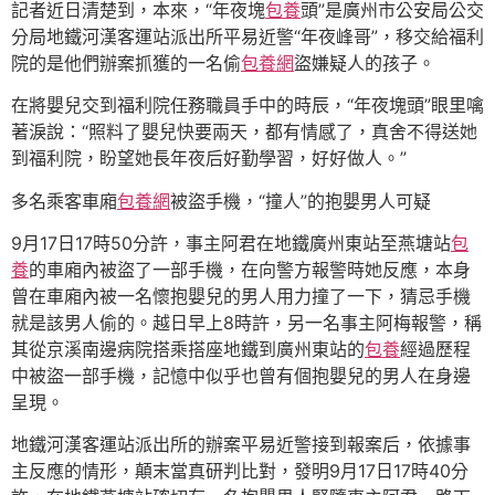
記者近日清楚到，本來，“年夜塊
包養
頭”是廣州市公安局公交
分局地鐵河漢客運站派出所平易近警“年夜峰哥”，移交給福利
院的是他們辦案抓獲的一名偷
包養網
盜嫌疑人的孩子。
在將嬰兒交到福利院任務職員手中的時辰，“年夜塊頭”眼里噙
著淚說：“照料了嬰兒快要兩天，都有情感了，真舍不得送她
到福利院，盼望她長年夜后好勤學習，好好做人。”
多名乘客車廂
包養網
被盜手機，“撞人”的抱嬰男人可疑
9月17日17時50分許，事主阿君在地鐵廣州東站至燕塘站
包
養
的車廂內被盜了一部手機，在向警方報警時她反應，本身
曾在車廂內被一名懷抱嬰兒的男人用力撞了一下，猜忌手機
就是該男人偷的。越日早上8時許，另一名事主阿梅報警，稱
其從京溪南邊病院搭乘搭座地鐵到廣州東站的
包養
經過歷程
中被盜一部手機，記憶中似乎也曾有個抱嬰兒的男人在身邊
呈現。
地鐵河漢客運站派出所的辦案平易近警接到報案后，依據事
主反應的情形，顛末當真研判比對，發明9月17日17時40分