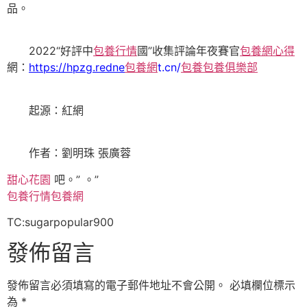
品。
2022“好評中
包養行情
國”收集評論年夜賽官
包養網心得
網：
https://hpzg.redne
包養網
t.cn/
包養
包養俱樂部
起源：紅網
作者：劉明珠 張廣蓉
甜心花園
吧。” 。”
包養行情
包養網
TC:sugarpopular900
發佈留言
發佈留言必須填寫的電子郵件地址不會公開。
必填欄位標示
為
*