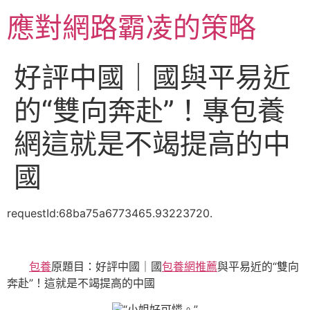
跳
應對網路霸凌的策略
至
主
要
好評中國｜國與平易近
內
容
的“雙向奔赴”！專包養
網這就是不竭提高的中
國
requestId:68ba75a6773465.93223720.
包養
原題目：好評中國｜國
包養網推薦
與平易近的“雙向
奔赴”！這就是不竭提高的中國
“小姐好可憐。”