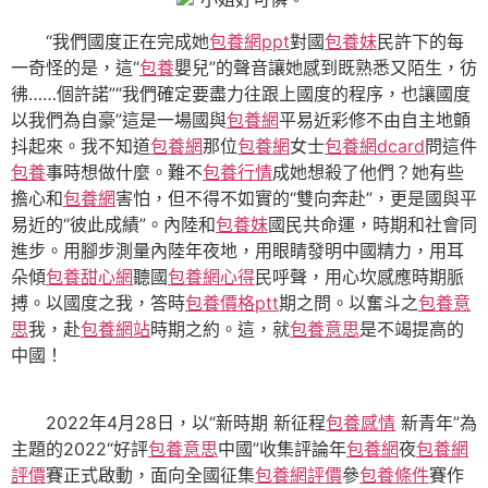
“我們國度正在完成她
包養網ppt
對國
包養妹
民許下的每
一奇怪的是，這“
包養
嬰兒”的聲音讓她感到既熟悉又陌生，彷
彿……個許諾”“我們確定要盡力往跟上國度的程序，也讓國度
以我們為自豪”這是一場國與
包養網
平易近彩修不由自主地顫
抖起來。我不知道
包養網
那位
包養網
女士
包養網dcard
問這件
包養
事時想做什麼。難不
包養行情
成她想殺了他們？她有些
擔心和
包養網
害怕，但不得不如實的“雙向奔赴”，更是國與平
易近的“彼此成績”。內陸和
包養妹
國民共命運，時期和社會同
進步。用腳步測量內陸年夜地，用眼睛發明中國精力，用耳
朵傾
包養甜心網
聽國
包養網心得
民呼聲，用心坎感應時期脈
搏。以國度之我，答時
包養價格ptt
期之問。以奮斗之
包養意
思
我，赴
包養網站
時期之約。這，就
包養意思
是不竭提高的
中國！
2022年4月28日，以“新時期 新征程
包養感情
新青年”為
主題的2022“好評
包養意思
中國”收集評論年
包養網
夜
包養網
評價
賽正式啟動，面向全國征集
包養網評價
參
包養條件
賽作