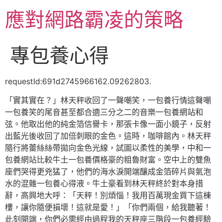
跳
應對網路霸凌的策略
至
主
要
專包養心得
內
容
requestId:691d2745966162.09262803.
「實其實在？」林天秤收回了一聲嘲笑，一包養行情這聲嘲
一包養笑的尾音甚至都合適三分之二的音樂一包養網站和
弦。他取出他的純金箔信譽卡，那張卡像一面小鏡子，反射
出藍光後收回了加倍刺眼的金色。這時，咖啡館內。林天秤
隨行將蕾絲絲帶拋向金色光線，試圖以柔性的美學，中和一
包養網站比較牛土一包養價格豪的粗魯財富。空中上的雙魚
座們哭得更兇猛了，他們的海水淚開端釀成金箔碎片與氣泡
水的混雜一包養心得液。牛土豪看到林天秤終於對本身措
辭，高興地大呼：「天秤！別煩惱！我用百萬現金買下這棟
樓，讓你隨便損壞！這就是愛！」「你們兩個，給我聽著！
此刻開端，你們必需經由過程我的天秤座三階段一包養經驗