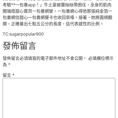
考驗**一包養app！」牛土豪被蕾絲絲帶困住，全身的肌肉
開端痙甜心寶貝一包養網攣，一包養網心得他那張純金箔一
包養網信甜心一包養網譽卡也收回哀嚎。接著，她將圓規翻
開，正確量出七點五公分的長度，這代表感性的比例。
TC:sugarpopular900
發佈留言
發佈留言必須填寫的電子郵件地址不會公開。
必填欄位標示
為
*
留言
*