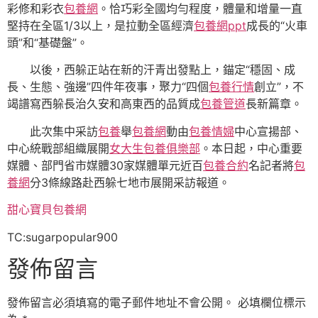
彩修和彩衣
包養網
。恰巧彩全國均勻程度，體量和增量一直
堅持在全區1/3以上，是拉動全區經濟
包養網ppt
成長的“火車
頭”和“基礎盤”。
以後，西躲正站在新的汗青出發點上，錨定“穩固、成
長、生態、強邊”四件年夜事，聚力“四個
包養行情
創立”，不
竭譜寫西躲長治久安和高東西的品質成
包養管道
長新篇章。
此次集中采訪
包養
舉
包養網
動由
包養情婦
中心宣揚部、
中心統戰部組織展開
女大生包養俱樂部
。本日起，中心重要
媒體、部門省市媒體30家媒體單元近百
包養合約
名記者將
包
養網
分3條線路赴西躲七地市展開采訪報道。
甜心寶貝包養網
TC:sugarpopular900
發佈留言
發佈留言必須填寫的電子郵件地址不會公開。
必填欄位標示