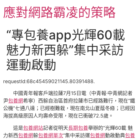
跳
應對網路霸凌的策略
至
主
要
“專包養app光輝60載
內
容
魅力新西躲”集中采訪
運動啟動
requestId:68c45459021145.80391488.
中國青年報客戶端拉薩7月15日電（中青報·中青網記者
尹
包養網
希寧）西躲自治區首府拉薩市已經路難行，現在“鐵
公機”七通八達；已經樹難栽，現在南北山夏蔭冬綠；已經因
海拔高級原因人均壽命受限，現在已衝破72.5歲。
這是
包養網站
記者從明天
長期包養
舉辦的“光輝60載 魅
力新西
包養網
躲
包養網單次
”集中采訪運
包養網
動啟動典
包養