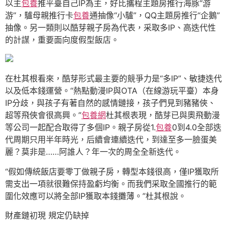
以主
包養
推平臺自己IP為主，好比攜程主題房推行海豚“游
游”，驢母親推行卡
包養
通抽像“小驢”，QQ主題房推行“企鵝”
抽像。另一類則以酷芽親子房為代表，采取多IP、高迭代性
的計謀，重要面向度假型飯店。
在杜其根看來，酷芽形式最主要的競爭力是“多IP”、敏捷迭代
以及低本錢運營。“熱點動漫IP與OTA（在線游玩平臺）本身
IP分歧，與孩子有著自然的感情鏈接，孩子們見到豬豬俠、
超等飛俠會很高興。”
包養網
杜其根表現，酷芽已與奧飛動漫
等公司一起配合取得了多個IP。親子房從1.
包養
0到4.0全部迭
代周期只用半年時光，后續會連續迭代，到達至多一臉蛋美
麗？莫非是……阿誰人？年一次的周全全新迭代。
“假如傳統飯店要零丁做親子房，轉型本錢很高，僅IP獲取所
需支出一項就很難保持盈虧均衡。而我們采取全國推行的範
圍化效應可以將全部IP獲取本錢攤薄。”杜其根說。
財產鏈初現 規定仍缺掉