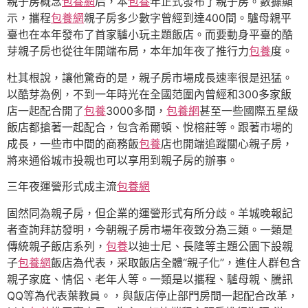
親子房概念
包養網
后，本
包養
年正式發布了親子房。數據顯
示，攜程
包養網
親子房多少數字曾經到達400間。驢母親平
臺也在本年發布了首家驢小玩主題飯店。而要動身平臺的酷
芽親子房也從往年開端布局，本年加年夜了推行力
包養
度。
杜其根說，讓他驚奇的是，親子房市場成長速率很是迅猛。
以酷芽為例，不到一年時光在全國范圍內曾經和300多家飯
店一起配合開了
包養
3000多間，
包養網
甚至一些國際五星級
飯店都搶著一起配合，包含希爾頓、悅榕莊等。跟著市場的
成長，一些市中間的商務飯
包養
店也開端追蹤關心親子房，
將來通俗城市投親也可以享用到親子房的辦事。
三年夜運營形式成主流
包養網
固然同為親子房，但企業的運營形式有所分歧。羊城晚報記
者查詢拜訪發明，今朝親子房市場年夜致分為三類。一類是
傳統親子飯店系列，
包養
以迪士尼、長隆等主題公園下設親
子
包養網
飯店為代表，采取飯店全體“親子化”，進住人群包含
親子家庭、情侶、老年人等。一類是以攜程、驢母親、騰訊
QQ等為代表葉教員。，與飯店停止部門房間一起配合改革，