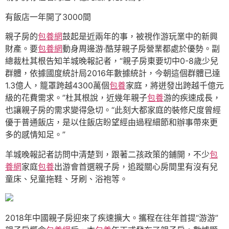
有飯店一年開了3000間
親子房的
包養網
鼓起是近兩年的事，被視作游玩業中的新興
財產。要
包養網
動身周邊游·酷芽親子房營業都處於優勢。副
總裁杜其根告知羊城晚報記者，“親子房東要切中0-8歲少兒
群體，依據國度統計局2016年數據統計，今朝這個群體已達
1.3億人，籠罩跨越4300萬個
包養
家庭，將迸發出跨越千億元
級的花費需求。”杜其根說，近幾年親子
包養
游的疾速成長，
也讓親子房的需求變得急切。“此刻大都家庭的裝修尺度曾經
優于普通飯店，是以住飯店盼望經由過程細節和辦事帶來更
多的感情知足。”
羊城晚報記者訪問中清楚到，跟著二孩政策的鋪開，不少
包
養網
家庭
包養
出游會首選親子房，追蹤關心房間里有沒有兒
童床、兒童拖鞋、牙刷、浴袍等。
2018年中國親子房迎來了疾速擴大。攜程在往年首提“游游”