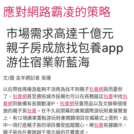
跳
應對網路霸凌的策略
至
主
要
市場需求高達千億元
內
容
親子房成旅找包養app
游住宿業新藍海
文/圖 金羊網記者 吳珊
以后帶娃周邊游能夠不消再為找不到親子
包養網
房而憂愁
了，
包養網
甚至通俗城市投親也可以在商務飯店
包養
中找
包
養網
到裝備有各類動漫IP、
包養網
兒童用品以及文娛舉措措
施的親子房
包養
。在不久前閉幕的廣東國際游玩財產展覽會
上，有12項廣東重點游玩財產開闢項目在揭幕式上簽約，此
中一項打造親子房的項目備受追蹤關心。稀
包養
有據顯示，
親子房存在著跨越千億元級的花費需求。