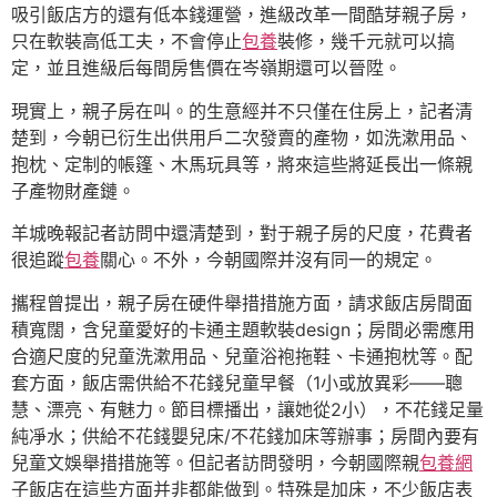
吸引飯店方的還有低本錢運營，進級改革一間酷芽親子房，
只在軟裝高低工夫，不會停止
包養
裝修，幾千元就可以搞
定，並且進級后每間房售價在岑嶺期還可以晉陞。
現實上，親子房在叫。的生意經并不只僅在住房上，記者清
楚到，今朝已衍生出供用戶二次發賣的產物，如洗漱用品、
抱枕、定制的帳篷、木馬玩具等，將來這些將延長出一條親
子產物財產鏈。
羊城晚報記者訪問中還清楚到，對于親子房的尺度，花費者
很追蹤
包養
關心。不外，今朝國際并沒有同一的規定。
攜程曾提出，親子房在硬件舉措措施方面，請求飯店房間面
積寬闊，含兒童愛好的卡通主題軟裝design；房間必需應用
合適尺度的兒童洗漱用品、兒童浴袍拖鞋、卡通抱枕等。配
套方面，飯店需供給不花錢兒童早餐（1小或放異彩——聰
慧、漂亮、有魅力。節目標播出，讓她從2小），不花錢足量
純凈水；供給不花錢嬰兒床/不花錢加床等辦事；房間內要有
兒童文娛舉措措施等。但記者訪問發明，今朝國際親
包養網
子飯店在這些方面并非都能做到。特殊是加床，不少飯店表