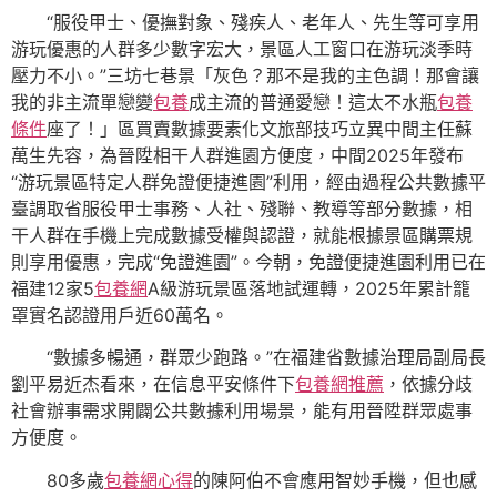
“服役甲士、優撫對象、殘疾人、老年人、先生等可享用
游玩優惠的人群多少數字宏大，景區人工窗口在游玩淡季時
壓力不小。”三坊七巷景「灰色？那不是我的主色調！那會讓
我的非主流單戀變
包養
成主流的普通愛戀！這太不水瓶
包養
條件
座了！」區買賣數據要素化文旅部技巧立異中間主任蘇
萬生先容，為晉陞相干人群進園方便度，中間2025年發布
“游玩景區特定人群免證便捷進園”利用，經由過程公共數據平
臺調取省服役甲士事務、人社、殘聯、教導等部分數據，相
干人群在手機上完成數據受權與認證，就能根據景區購票規
則享用優惠，完成“免證進園”。今朝，免證便捷進園利用已在
福建12家5
包養網
A級游玩景區落地試運轉，2025年累計籠
罩實名認證用戶近60萬名。
“數據多暢通，群眾少跑路。”在福建省數據治理局副局長
劉平易近杰看來，在信息平安條件下
包養網推薦
，依據分歧
社會辦事需求開闢公共數據利用場景，能有用晉陞群眾處事
方便度。
80多歲
包養網心得
的陳阿伯不會應用智妙手機，但也感