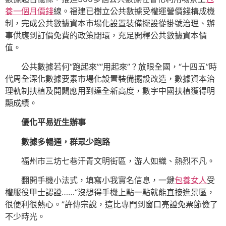
養一個月價錢
線。福建已樹立公共數據受權運營價錢構成機
制，完成公共數據資本市場化設置裝備擺設從掛號治理、辦
事供應到訂價免費的政策閉環，充足開釋公共數據資本價
值。
公共數據若何“跑起來”“用起來”？放眼全國，“十四五”時
代周全深化數據要素市場化設置裝備擺設改造，數據資本治
理軌制扶植及開闢應用到達全新高度，數字中國扶植獲得明
顯成績。
優化平易近生辦事
數據多暢通，群眾少跑路
福州市三坊七巷汗青文明街區，游人如織、熱烈不凡。
翻開手機小法式，填寫小我實名信息，一鍵
包養女人
受
權服役甲士認證……“沒想得手機上點一點就能直接進景區，
很便利很熱心。”許傳宗說，這比專門到窗口亮證免票節儉了
不少時光。