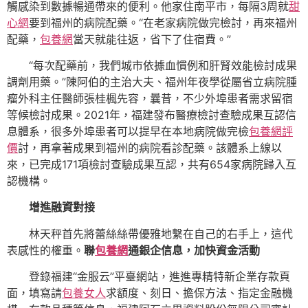
觸感染到數據暢通帶來的便利。他家住南平市，每隔3周就
甜
心網
要到福州的病院配藥。“在老家病院做完檢討，再來福州
配藥，
包養網
當天就能往返，省下了住宿費。”
“每次配藥前，我們城市依據血慣例和肝腎效能檢討成果
調劑用藥。”陳阿伯的主治大夫、福州年夜學從屬省立病院腫
瘤外科主任醫師張桂楓先容，曩昔，不少外埠患者需求留宿
等候檢討成果。2021年，福建發布醫療檢討查驗成果互認信
息體系，很多外埠患者可以提早在本地病院做完檢
包養網評
價
討，再拿著成果到福州的病院看診配藥。該體系上線以
來，已完成171項檢討查驗成果互認，共有654家病院歸入互
認機構。
增進融資對接
林天秤首先將蕾絲絲帶優雅地繫在自己的右手上，這代
表感性的權重。
聯
包養網
通銀企信息，加快資金活動
登錄福建“金服云”平臺網站，進進專精特新企業存款頁
面，填寫請
包養女人
求額度、刻日、擔保方法、指定金融機