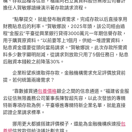
構、存款品種等信息，福建阿石立異資料股份無限公司審計
擔任人賀敏娜諳練演示著存款請求流程。
“點擊提交，就能發布融資需求，完成存款以后直接享用
財務貼息后的利率。”賀敏娜說，2025年頭，該公司經由過
程“金服云”平臺從興業銀行貸得3000萬元一年期信譽存款，
用于購買原資料。“以前要等上1個月，供給一堆證實資料，
貼息資金還要從頭向當局請求。”賀敏娜說，此次存款所需資
料多少數字顯明削減，從請求到放款只用了5個任務日，貼息
后融資本錢較之前降落30%。
企業盼望疾速取得存款，金融機構需求充足評價放貸前
提，若何統籌兩邊需求？
“靠數據買通
包養價格
銀企之間的信息通道。”福建省金服
云征信無限義務公司董事長陳智超先容，以此次發放的專精
特新專項存款為例，平臺導進專精特新企業名單，就能直接
認證企業請求標準。
挪用更大都據搭建評價模子，還能為金融機構疾速授
包
養網
信放款供給決議計劃支撐。