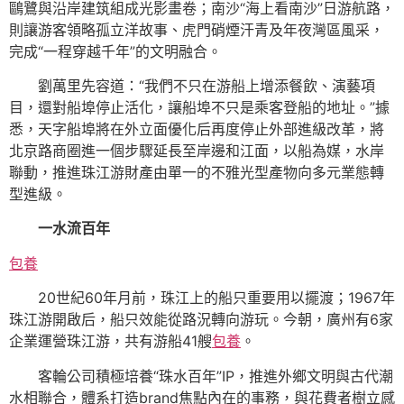
鷗鷺與沿岸建筑組成光影畫卷；南沙“海上看南沙”日游航路，
則讓游客領略孤立洋故事、虎門硝煙汗青及年夜灣區風采，
完成“一程穿越千年”的文明融合。
劉萬里先容道：“我們不只在游船上增添餐飲、演藝項
目，還對船埠停止活化，讓船埠不只是乘客登船的地址。”據
悉，天字船埠將在外立面優化后再度停止外部進級改革，將
北京路商圈進一個步驟延長至岸邊和江面，以船為媒，水岸
聯動，推進珠江游財產由單一的不雅光型產物向多元業態轉
型進級。
一水流百年
包養
20世紀60年月前，珠江上的船只重要用以擺渡；1967年
珠江游開啟后，船只效能從路況轉向游玩。今朝，廣州有6家
企業運營珠江游，共有游船41艘
包養
。
客輪公司積極培養“珠水百年”IP，推進外鄉文明與古代潮
水相聯合，體系打造brand焦點內在的事務，與花費者樹立感