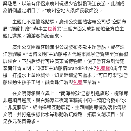
興趣思，以前有伴侶來廣州玩很少會斟酌珠江夜游，此刻成
為慣例設定項目了。”廣州當地人梁師長教師說。
主題化不是簡略貼標，廣州公交團體客輪公司從“空間布
局”“細節打磨”“辦事立
包養
異”三個方面完成對船舶全方位主
題化進級，讓游客為船而來。
廣州公交團體客輪無限公司發布多款主題游船，豐盛珠
江游體驗。“粵博文明”主題船將古代城市風景游覽與至寶藝術
展聯合，下船后步行可達廣東省博物館，便于游客深刻清楚
嶺南汗青文明；“米菲”主題船借brandIP出生7
包養網
0周年契
機，打造水上童趣城堡，知足鉅細游客需求；“可口可樂”號游
船聯動生孩子工場，融會珠江游與
包養
產業游。
在文明傳承與立異上，“南海神號”游船引進廣彩、欖雕等
非遺項目巡展，與白鵝潭年夜灣區藝術中間一起配合發布“水
上非屍體驗”，經由過程互動展覽、主題闤闠等情勢活化傳統
文明，并打造多樣化水岸聯動游玩線路，拓展文創項目，知
足多元花費需求。