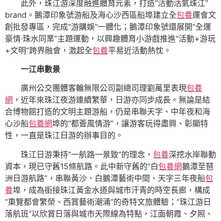
此外，珠江游深度融進體育元素，打造“活動活氣珠江”
brand。鵝潭印象號游船及海心沙西區船埠建立全
包養
運會文
創批發專區，完成“游購娛”一體化；鵝潭印象號還展開“全運
豪情·珠水同業”主題運動，以興趣體育小游戲推進“活動+游玩
+文明”跨界融會，激起全
包養
平易近活動熱忱。
一江串數景
廣州公交團體客輪無限公司副總司理劉萬里表現
包養
網
，近年來珠江夜游連續繁華，日游亦同步成長。無論是結
合博物館打造的文明主題游船，仍是串聯天字、中年夜和海
心沙船
包養網
埠的“都薈風情游”，讓游客玩得盡興、彰顯特
性，一直是珠江日游的辦事目的。
珠江日游秉持“一航路一景致”的理念，
包養
深挖水岸聯動
資本，現已守舊15條航路。此中新守舊的“白
包養網
鵝潭至琶
洲日游航路”，串聯黃沙、白鵝潭藝術中間、天字三年夜船
包
養
埠，成為銜接珠江黃金水道與城市汗青的時空長廊，構成
“東覽都會繁榮、西賞藝術潮涌”的奇特文旅體驗；“珠江游日
落航班”以欣賞日落與城市天際線為特點，江面朝霞、夕照、