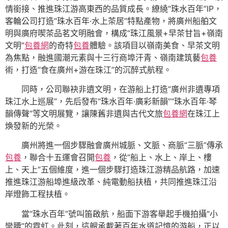
情銜接、推進珠江游高東西的品質成長。繚繞“珠水百年”IP，
客輪公司打造“珠水百年·水上茶居”特點產物，將廣州船舶文
明與廣府喫茶品茗文明融會，構成“珠江風景+早茶甘旨+嶺南
文明”
包養網
的奇特
包養
體驗。該項目以嶺南美食、早茶文明
為焦點，融進國潮元素與十三行商埠汗青、嶺南建筑藝
包養
術，打造“食在廣州+游在珠江”的沉醉式航程。
同時，公司聯袂非遺文明，在游船上打造“廣州非遺專項
珠江水上巡展”，先后發布“珠水百年·廣彩新韻”“珠水百年·琴
韻傳聲”等文明展覽，讓陳舊非遺與古代文旅
包養網
在珠江上
煥發新的光榮。
廣州將進一個步驟融會廣州城脈、文脈、商脈“三脈”傳承
包養
，聯合十五運會召開
包養
，從“船上、水上、岸上、樓
上、天上”五個維度，進一個步驟打造珠江游精品航路，加速
推進珠江游船埠進級改革、純電動船扶植，共同推進珠江沿
岸燈飾工程扶植。
當“珠水百年”號叫笛啟航，船面下游客舉起手機拍攝“小
蠻腰”的霓虹。此刻，這艘承載著百年水道記憶的游船，正以