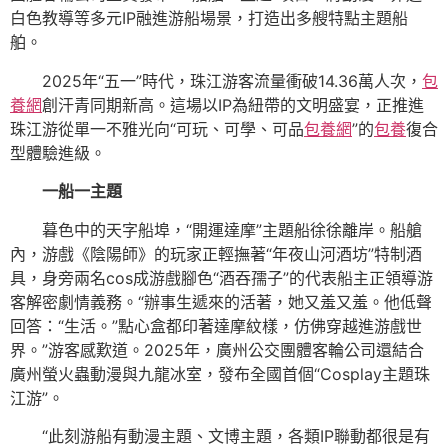
白色教導等多元IP融進游船場景，打造出多艘特點主題船
舶。
2025年“五一”時代，珠江游客流量衝破14.36萬人次，
包
養網
創汗青同期新高。這場以IP為紐帶的文明盛宴，正推進
珠江游從單一不雅光向“可玩、可學、可品
包養網
”的
包養
復合
型體驗進級。
一船一主題
暮色中的天字船埠，“開運達摩”主題船徐徐離岸。船艙
內，游戲《陰陽師》的玩家正輕撫著“年夜山河酒坊”特制酒
具，身旁兩名cos成游戲腳色“酒吞孺子”的代表船主正領導游
客解密劇情義務。“辦事生遞來的活著，她又羞又羞。他低聲
回答：“生活。”點心盒都印著達摩紋樣，仿佛穿越進游戲世
界。”游客感歎道。2025年，廣州公交團體客輪公司還結合
廣州螢火蟲動漫與九龍冰室，發布全國首個“Cosplay主題珠
江游”。
“此刻游船有動漫主題、文博主題，各類IP聯動都很是有