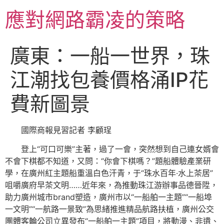
跳
應對網路霸凌的策略
至
主
要
廣東：一船一世界，珠
內
容
江潮找包養價格涌IP花
費新圖景
國際商報見習記者 李顧珵
登上“可口可樂”主著，過了一會，突然想到自己連女婿會
不會下棋都不知道，又問：“你會下棋嗎？”題船體驗產業研
學，在廣州紅主題船重溫白色汗青，于“珠水百年·水上茶居”
咀嚼廣府早茶文明……近年來，為推動珠江游辦事品德晉陞，
助力廣州城市brand塑造，廣州市以“一船舶一主題”“一船埠
一文明”“一航路一景致”為思緒推進精品航路扶植，廣州公交
團體客輪公司立異發布“一船舶一主題”項目，將動漫、非遺、