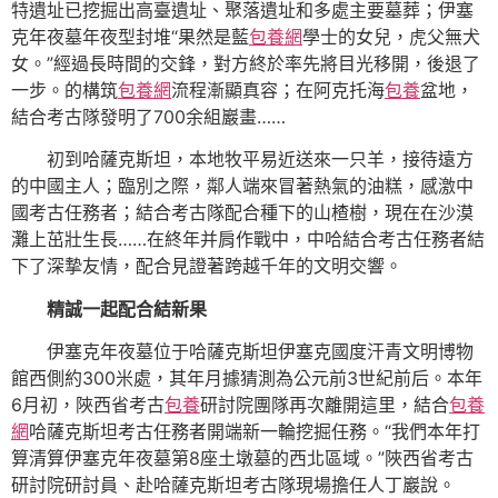
特遺址已挖掘出高臺遺址、聚落遺址和多處主要墓葬；伊塞
克年夜墓年夜型封堆“果然是藍
包養網
學士的女兒，虎父無犬
女。”經過長時間的交鋒，對方終於率先將目光移開，後退了
一步。的構筑
包養網
流程漸顯真容；在阿克托海
包養
盆地，
結合考古隊發明了700余組巖畫……
初到哈薩克斯坦，本地牧平易近送來一只羊，接待遠方
的中國主人；臨別之際，鄰人端來冒著熱氣的油糕，感激中
國考古任務者；結合考古隊配合種下的山楂樹，現在在沙漠
灘上茁壯生長……在終年并肩作戰中，中哈結合考古任務者結
下了深摯友情，配合見證著跨越千年的文明交響。
精誠一起配合結新果
伊塞克年夜墓位于哈薩克斯坦伊塞克國度汗青文明博物
館西側約300米處，其年月據猜測為公元前3世紀前后。本年
6月初，陜西省考古
包養
研討院團隊再次離開這里，結合
包養
網
哈薩克斯坦考古任務者開端新一輪挖掘任務。“我們本年打
算清算伊塞克年夜墓第8座土墩墓的西北區域。”陜西省考古
研討院研討員、赴哈薩克斯坦考古隊現場擔任人丁巖說。