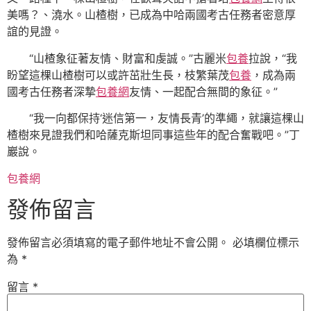
美嗎？、澆水。山楂樹，已成為中哈兩國考古任務者密意厚
誼的見證。
“山楂象征著友情、財富和虔誠。”古麗米
包養
拉說，“我
盼望這棵山楂樹可以或許茁壯生長，枝繁葉茂
包養
，成為兩
國考古任務者深摯
包養網
友情、一起配合無間的象征。”
“我一向都保持‘迷信第一，友情長青’的準繩，就讓這棵山
楂樹來見證我們和哈薩克斯坦同事這些年的配合奮戰吧。”丁
巖說。
包養網
發佈留言
發佈留言必須填寫的電子郵件地址不會公開。
必填欄位標示
為
*
留言
*