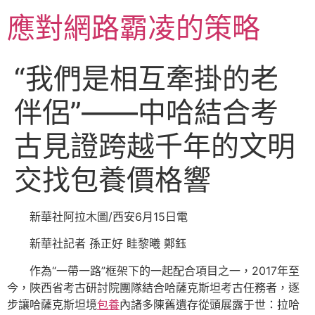
跳
應對網路霸凌的策略
至
主
要
“我們是相互牽掛的老
內
容
伴侶”——中哈結合考
古見證跨越千年的文明
交找包養價格響
新華社阿拉木圖/西安6月15日電
新華社記者 孫正好 眭黎曦 鄭鈺
作為“一帶一路”框架下的一起配合項目之一，2017年至
今，陜西省考古研討院團隊結合哈薩克斯坦考古任務者，逐
步讓哈薩克斯坦境
包養
內諸多陳舊遺存從頭展露于世：拉哈