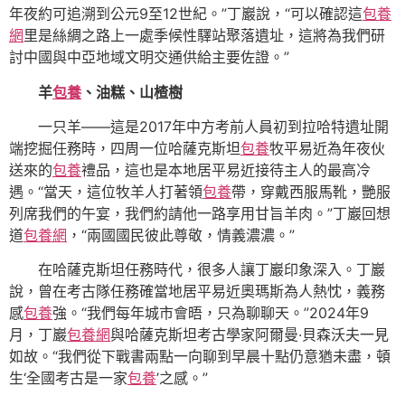
年夜約可追溯到公元9至12世紀。”丁巖說，“可以確認這
包養
網
里是絲綢之路上一處季候性驛站聚落遺址，這將為我們研
討中國與中亞地域文明交通供給主要佐證。”
羊
包養
、油糕、山楂樹
一只羊——這是2017年中方考前人員初到拉哈特遺址開
端挖掘任務時，四周一位哈薩克斯坦
包養
牧平易近為年夜伙
送來的
包養
禮品，這也是本地居平易近接待主人的最高冷
遇。“當天，這位牧羊人打著領
包養
帶，穿戴西服馬靴，艷服
列席我們的午宴，我們約請他一路享用甘旨羊肉。”丁巖回想
道
包養網
，“兩國國民彼此尊敬，情義濃濃。”
在哈薩克斯坦任務時代，很多人讓丁巖印象深入。丁巖
說，曾在考古隊任務確當地居平易近奧瑪斯為人熱忱，義務
感
包養
強。“我們每年城市會晤，只為聊聊天。”2024年9
月，丁巖
包養網
與哈薩克斯坦考古學家阿爾曼·貝森沃夫一見
如故。“我們從下戰書兩點一向聊到早晨十點仍意猶未盡，頓
生‘全國考古是一家
包養
’之感。”