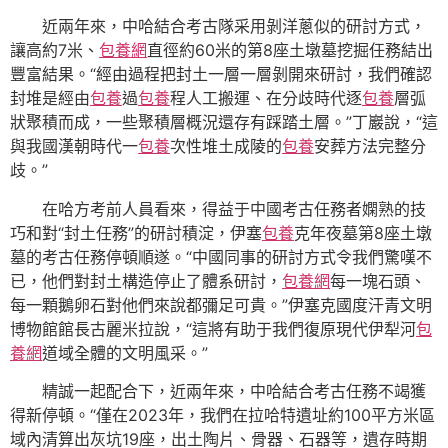
近兩年來，中哈結合考古隊采用剝洋蔥似的研討方式，
讓高約7米、
包養網
直徑約60米的第8座土墩墓挖掘任務結出
豐富結果。“經由過程把封土一層一層剝開來研討，我們確認
封堆是經由
包養
過
包養
程人工搬運、在分歧時代逐
包養
層弧
狀聚積而成，一些聚積層概況還存有踩踏土層。”丁巖說，“這
與我國漢朝時代一
包養
次性堆土成陵的
包養
安葬方法完整分
歧。”
在哈方考前人員看來，得益于中國考古任務者嫻熟的技
巧和對“封土任務”的研討積淀，伊塞
包養
克年夜墓第8座土墩
墓的考古任務停頓順遂。“中國同事的研討方式令我們驚嘆不
已，他們對封土構造停止了體系研討，
包養網
每一塊石頭、
每一顆鵝卵石對他們來說都彌足可貴。”伊塞克國度汗青文明
博物館館長古麗米拉說，“這將有助于我們復原現代伊犁河
包
養網
道域全體的文明風采。”
精誠一起配合下，近兩年來，中哈結合考古任務不竭獲
得新停頓。“僅在2023年，我們在拉哈特遺址約100平方米區
域內清算出灰坑19座，出土陶片、骨器、石器等，遺存時期