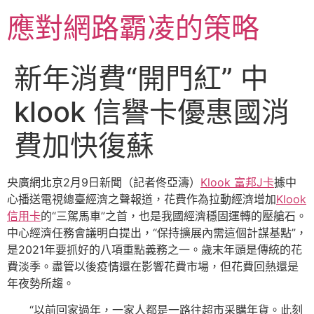
跳
應對網路霸凌的策略
至
主
要
新年消費“開門紅” 中
內
容
klook 信譽卡優惠國消
費加快復蘇
央廣網北京2月9日新聞（記者佟亞濤）
Klook 富邦J卡
據中
心播送電視總臺經濟之聲報道，花費作為拉動經濟增加
Klook
信用卡
的“三駕馬車”之首，也是我國經濟穩固運轉的壓艙石。
中心經濟任務會議明白提出，“保持擴展內需這個計謀基點”，
是2021年要抓好的八項重點義務之一。歲末年頭是傳統的花
費淡季。盡管以後疫情還在影響花費市場，但花費回熱還是
年夜勢所趨。
“以前回家過年，一家人都是一路往超市采購年貨。此刻