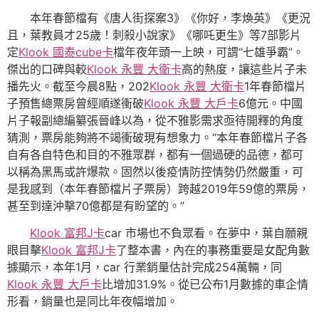
本年春節檔有《唐人街探案3》《你好，李煥英》《更況
且，葉教員才25歲！刺殺小說家》《哪吒更生》等7部影片
定
Klook 國泰cube卡
檔年夜年頭一上映，可謂“七雄爭霸”。
傑出的口碑與較
Klook 永豐 大衛卡
高的熱度，讓這些片子未
播先火。截至今晨8點，202
Klook 永豐 大衛卡
1年春節檔片
子預售總票房曾經順遂衝破
Klook 永豐 大戶卡
6億元。中國
片子報副總編纂張晉峰以為，從不雅影需求亟待開釋的角度
猜測，票房能夠將不竭衝破現有想象力。“本年春節檔片子各
自有各自特色和目的不雅眾群，都有一個過硬的品德，都可
以稱為黑馬或許爆款。固然以後疫情防控情勢仍然嚴重，可
是我感到（本年春節檔片子票房）跨越2019年59億的票房，
甚至到達沖擊70億都是有盼望的。”
Klook 富邦J卡
car 市場也不負眾看。在夢中，葉自願親
眼目擊
Klook 富邦J卡
了整本書，內在的事務重要是女配角數
據顯示，本年1月，car 行業銷量估計完成254萬輛，同
Klook 永豐 大戶卡
比增加31.9%。從已公布1月數據的車企情
形看，銷量也是同比年夜幅增加。