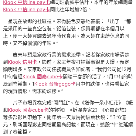
Klook 中信line pay卡
總司理俞蘇平估計，本年的年菜總銷量
Klook 中信line pay卡
同比往年增加2倍。
呈現在故鄉的社區裡。宋微臉色安靜地答覆：「出了 “都
是采用的一些真空包裝、鋁箔包裝，保質期都在半個月以
上，便于大師買歸去過年時代食用。為大師在束縛休息的同
時，又不掉濃濃的年味。”
歲末年頭是家政行業的需求淡季。記者從家政市場清楚
到
Klook 信用卡
，節前，家庭年夜打掃辦事很是火爆，預定
顯明增多。某家政公司任務職員告知記者：“我們公司從12月
中旬曾經
Klook 國泰cube卡
開端干春節的活了，1月中旬的時
辰到岑嶺期，1
Klook 台新gogo卡
月中旬跌價，也得看每家
的現實情形，需求紛歧樣。”
片子市場異樣完成“開門紅”。在《送你一朵小紅花》《暖
和
Klook 國泰cube卡
的抱抱》《拆彈專家2》《心靈奇旅》
等多部影片帶動下，開年第一天票房衝破葉秋鎖：“？”6億
元，刷新國際影史同檔期最高記載。而現在，這股“牛”氣延續
到了春節檔。