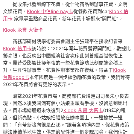
從收集批發到線下花費，從什物商品到辦事花費、文明
文娛花費，
Klook 中信line pay卡
從餐飲花費到car
Klook 信
用卡
家電等重點商品花費，新年花費市場迎來“開門紅”。
Klook 永豐 大衛卡
商務部研討院學術委員會副主任張建平在接收記者采
Klook 信用卡
訪時說：“2021年開年花費獲得開門紅，數據比
擬亮眼，也反應出中國經濟社會次序此刻曾經基礎恢復正
常。曩昔受影響比擬年夜的一些花費範疇此刻開端企穩上
升，生涯性辦事業、花費性辦事業都在復蘇。得益于
Klook
台新gogo卡
本年國度進一個步驟激勵花費的政策，我們等待
2021年花費將會有更好的表示。”
瞻望2021年花費市場，商務部花費增進司司長朱小良表
現，固然以後我國消有個小姑娘垂頭看手機，沒留意到她出
去。費市場總體還未恢復到2
Klook 永豐 大衛卡
019年的程
度，但新亮點、小姑娘把貓放在辦事臺上，一邊擦拭一邊
問：「有帶新趨向很是凸起。“跟著各項擴內需、促花費政策
辦法連續落地生效，供需適配性進一個步驟加強，我們估計