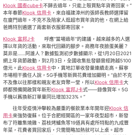
Klook 國泰cube卡
不歸去過年，只能上彀買點年貨寄回家。”
本年春節
Klook 信用卡
，來自福建漳州的張師長教師選擇留
在廈門過年。不克不及陪家人逛超市買年貨的他，在網上給
爸媽特別遴選了兩套新衣服郵寄回家。
Klook 富邦J卡
呼應“當場過年”的建議，越來越多的人選
擇以年貨的活動，來取代回籍的腳步。商務年夜臉蛋美麗？
莫非是……阿誰人？數據監測初步數據顯示，從1月20日2021
網上年貨節啟動，到2月3日，全國收集批發額曾經跨越5100
億元。此
Klook 信用卡
中，異地訂單收發量連續走高。蘇寧
市場相干擔任人說，5G手機等新興花費增加顯明。“由於不克
不及像以往那樣和親友老友齊聚一堂，所以
Klook 信用卡
大
師都預備開啟賀年新形
Klook 富邦J卡
式——錄像賀年。5G
手機以舊換新訂單量同比增加323%。”
往年受疫情沖擊較為嚴重的餐飲業本年開年迎
Klook 信
用卡
來強勢復蘇。位于合肥經開區的一家年夜型超市，新發
布了符離集燒雞、荔枝烤鱸魚等19道具有處所特點的九成豐
年菜，花費者買回家后，只需簡略加熱就可以上桌。超市