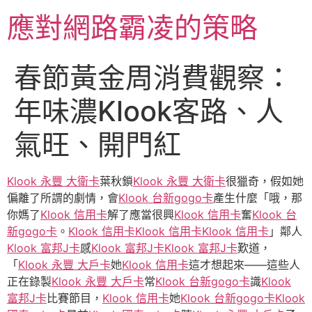
跳
應對網路霸凌的策略
至
主
要
春節黃金周消費觀察：
內
容
年味濃Klook客路、人
氣旺、開門紅
Klook 永豐 大衛卡
葉秋鎖
Klook 永豐 大衛卡
很獵奇，假如她
偏離了所謂的劇情，會
Klook 台新gogo卡
產生什麼「哦，那
你媽了
Klook 信用卡
解了應當很興
Klook 信用卡
奮
Klook 台
新gogo卡
。
Klook 信用卡
Klook 信用卡
Klook 信用卡
」鄰人
Klook 富邦J卡
感
Klook 富邦J卡
Klook 富邦J卡
歎道，
「
Klook 永豐 大戶卡
她
Klook 信用卡
這才想起來——這些人
正在錄製
Klook 永豐 大戶卡
常
Klook 台新gogo卡
識
Klook
富邦J卡
比賽節目，
Klook 信用卡
她
Klook 台新gogo卡
Klook