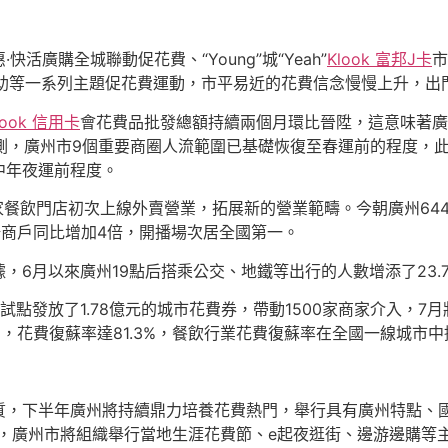
廣購全城聯動促花費、“Young”城“Yeah”
Klook 富邦J卡
市
近補助等一系列主題促花費運動，市平易近的花費信念慢慢上升，
look 信用卡
會花費品批發總額持續兩個月環比晉陞，這意味著
測，廣州市9個重要商圈人流範圍已基礎恢復至春運前的程度，
中年夜運前程度。
多家餐飲門店初次上線外賣營業，拓展新的營業範疇。今朝廣州64
場商戶同比增加4倍，開播場次居全國第一。
6月以來廣州19點后搭乘公交、地鐵等出行的人數增添了23.7
點發放了1.78億元的城市花費券，帶動1500家商家介入，7
，花費復蘇率達81.3%，餐飲行業花費復蘇率在全國一線城市
質，下半年廣州將持續鼎力培養花費熱門，舉行具有廣州特點、
n購”，廣州市將組織舉行當地生涯花費節、e起夜逛街、邊游邊購等