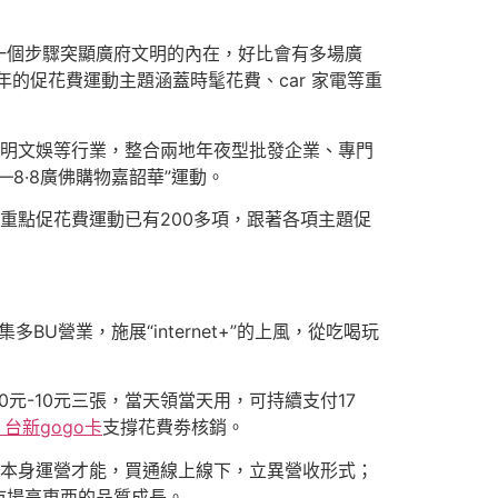
一個步驟突顯廣府文明的內在，好比會有多場廣
的促花費運動主題涵蓋時髦花費、car 家電等重
文明文娛等行業，整合兩地年夜型批發企業、專門
8·8廣佛購物嘉韶華”運動。
重點促花費運動已有200多項，跟著各項主題促
U營業，施展“internet+”的上風，從吃喝玩
60元-10元三張，當天領當天用，可持續支付17
k 台新gogo卡
支撐花費劵核銷。
晉陞本身運營才能，買通線上線下，立異營收形式；
市場高東西的品質成長。