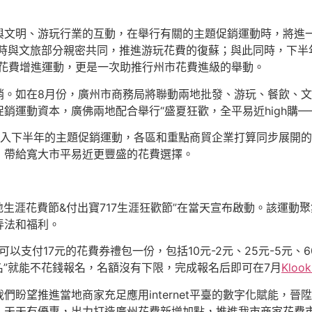
與文明、游玩行業的互動，在舉行有關的主題促銷運動時，將進
時與文旅部分親密共同，推進游玩花費的復蘇；與此同時，下半年
的花費增進運動，更是一次助推行州市花費進級的舉動。
銷。如在8月份，廣州市商務局將聯動兩地批發、游玩、餐飲、
運動資本，廣佛兩地配合舉行“盛夏狂歡，全平易近high購——
入下半年的主題促銷運動，各區和重點商貿企業打算同步展開的
，帶給寬大市平易近更豐盛的花費選擇。
涯花費節&付出寶717生涯狂歡節”在當天宣布啟動。該運動聚集多B
弄法和福利。
”便可以支付17元的花費券禮包一份，包括10元-2元、25元-5元、
名”就能不花錢報名，名額沒有下限，完成報名后即可在7月
Kloo
們盼望推進當地商家充足應用internet平臺的數字化賦能，
，天天有優惠，出力打造廣州花費新增加點，推進我市商家花費