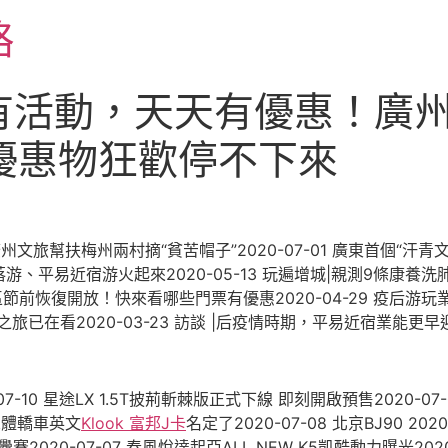
略
有活動，天天有優惠！廣
譽卡優惠物狂歡停不下來
文旅幫扶梅州兩村摘“貧苦帽子”2020-07-01 廣東首個“汗
動村落游、平易近宿游火起來2020-05-13 玩遍增城|親測9條康
東5A景區節前恢復開放！快來看哪些門票有優惠2020-04-29 
之旅已在看2020-03-23 訪談 |后疫情時期，平易近宿業能更早迎
07-10 星途LX 1.5T披荊斬棘版正式下線 即刻開啟預售2020-07
MA寬體轎車英文
Klook 富邦J卡
名定了2020-07-08 北京BJ90 2
SE”挑釁賽2020-07-07 春風悅達起亞ALL NEW K5凱酷動力曝光2