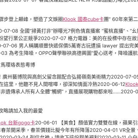
驟步登上顛峰，塑造了文娛圈
Klook 國泰cube卡
團” 60年來第
07-08 全國“掃黃打非”辦曝光7例色情直播案 “蜜桃直播”、“幺
行業公正競爭2020-07-07 格力電器：美的在投標中存在故弄玄
-06 男人稱購順豐快遞保價5萬寄古玩遭損 lawyer 提出完美保價
03 為考生降噪，OPPO聲學聯袂高德輿圖“愛心送考，降噪護航”20
駙馬瓔珞表態粵博
！廣州藝博院與高劍父留念館配合弘揚嶺南美術精力2020-07-05
6 在這里，他聽不見人間喧嘩，卻深知情面冷熱2020-06-12
Klo
廣州非遺傳承人所有人全體“觸網”，直播展現購物都來啦……2020-
攻略請加入我的最愛
ook 台新gogo卡
20-06-01 【美食】顏值實力雙雙在線，蘋果引誘
到一年春茶開采季，春茶價錢比擬今年有所降落2020-04-01 VR
次！2020-03-24 列位女神，請收下這份甜美福利2020-03-