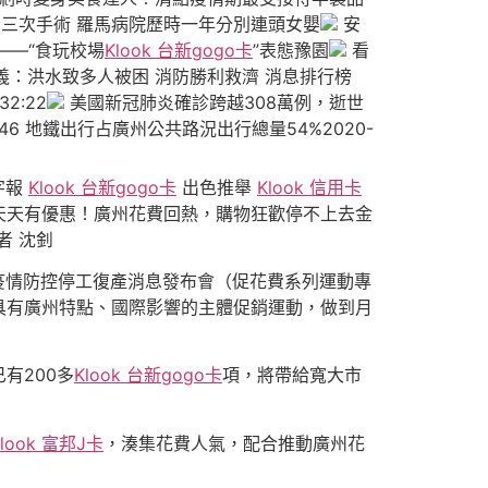
三次手術 羅馬病院歷時一年分別連頭女嬰
安
——“食玩校場
Klook 台新gogo卡
”表態豫園
看
義：洪水致多人被困 消防勝利救濟 消息排行榜
2:22
美國新冠肺炎確診跨越308萬例，逝世
:46 地鐵出行占廣州公共路況出行總量54%2020-
字報
Klook 台新gogo卡
出色推舉
Klook 信用卡
，天天有優惠！廣州花費回熱，購物狂歡停不上去金
者 沈釗
場疫情防控停工復產消息發布會（促花費系列運動專
具有廣州特點、國際影響的主體促銷運動，做到月
有200多
Klook 台新gogo卡
項，將帶給寬大市
Klook 富邦J卡
，湊集花費人氣，配合推動廣州花