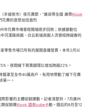
（羊城夜市）夜花費節、“廣貨帶全國 廣帶
Klook
出門花費的意愿加倍激烈
廣州市花費市場曾經開端逐步回熱；依據變動位
此中河漢路商圈、白云新城商圈人流曾經跨越春的
4家零售市場已所有的展開直播發賣，本年2月以
5%，夜間線下買賣額環比增加跨越22%。
月將籠罩至全市40萬商戶，有用地帶動了線下花費
中排第一。
國際影響的主體促銷運動。記者清楚到，7月廣州
主題促銷運
Klook 國泰cube卡
動。隨后的8月至12