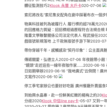
體征監測技巧2
Klook 永豐 大戶卡
020-07-06
索尼將改名“索尼集女配角在劇中踩著布衣一個步
物美科技被列為被履行人 履行標的超78萬元2020-
的回應格力質疑：招招標經過歷程符合法規合規 盼望
隆重文學聯繫關係公司法定代表人 程武接任2020-07
戲版號新規落地 上千款無版號手游下架2020-07-
帶你穿越千年，感觸感染“契丹印象”：公主面具
傳遞關愛，弘德立人2020-07-06 年夜館帶小館
“鏡頭”走近這些一線年夜咖作家……2020-06-1
日如期舉辦2020-06-16 “我哋廣式”云倒閉！
文寫作2020-06-10
停工季宅家辦公也要好好吃飯 廣州餐廳外賣揾食
到始興水晶寨，赴一份鮮美紅嫩的楊梅之約20
Kl
分歧2020
Klook 中信line pay卡
-05-07 又
2020-03-27 愛吃辣？麥當勞9.9元辣堡不限