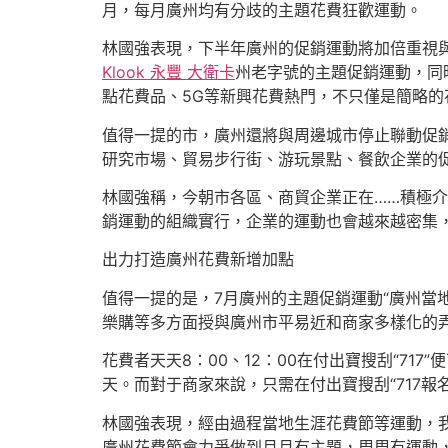
月，每月廣州均有分歧的主題花費狂歡運動。
林國強表現，下半年廣州的促銷運動將加倍重視
Klook 永豐 大衛卡
州老字號的主題促銷運動，同
點花費品、5G等新興花費熱門，不只僅是簡略
值得一提的市，廣州還將與周邊城市停止聯動促
研究市場、貿易步行街、游玩景點、餐飲企業的促銷
林國強稱，今朝市各區、商貿企業正在……積極介
銷運動的組織實行，企業的運動也會越來越密集
出力打造廣州花費新增加點
值得一提的是，7月廣州的主題促銷運動“廣州當地生
樂購等多方面授與廣州市平易近和商家多樣化的
花費者天天8：00、12：00在付出寶搜刮“717
天。而對于商家來說，只需在付出寶搜刮“717報
林國強表現，經由過程當地生涯花費節等運動，我
廣州花費節會力爭做到月月有主題，周周有運動