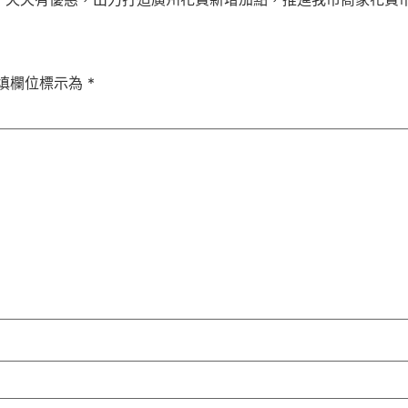
填欄位標示為
*