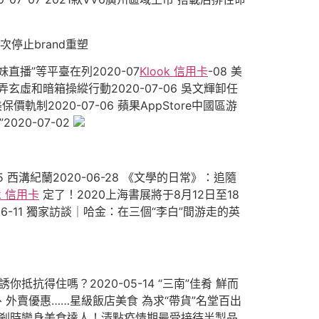
二次停止brand重塑
妹直播”等平臺在列2020-07
Klook 信用卡
-08 美
虛和暗箱操縱行動2020-07-06 吳文輝卸任
軌制2020-07-06 蘋果AppStore中國區游
20-07-02
 西溝紀蘭2020-06-28 《文學的日常》：追隨
ok 信用卡
定了！2020上海書展將于8月12日至18
06-11 獨家訪談｜哈金：在三個“李白”間游走的英
你抵抗得住嗎？2020-05-14 “三南”佳肴 鮮而
全景、外賣優惠……星級飯店美食 為求“帶貨”名堂百出
11 小白剎時變身美食達人！清點疫情期最受接待半製品