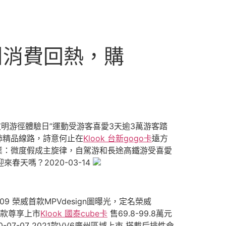
州消費回熱，購
青文明游徑體驗日”運動受游客喜愛3天逾3萬游客踏
養洗肺精品線路，詩意何止在
Klook 台新gogo卡
遠方
疫后游玩業：微度假成主旋律，自駕游和長途高鐵游受喜愛
來春天嗎？2020-03-14
-09 榮威首款MPVdesign圖曝光，定名榮威
020款尊享上市
Klook 國泰cube卡
售69.8-99.8萬元
020-07-07 2021款VV6廣州區域上市 搭載后排性命