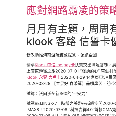
跳
應對網路霸凌的策
至
主
要
月月有主題，周周
內
容
klook 客路 信
新政助推海南游玩復蘇提質、領跑全國
精準
Klook 中信line pay卡
扶貧交出滿足答卷，廣州
上廣東游徑之旅2020-07-01 “驛動的心” 帶
Klook 永豐 大戶卡
2020-04-29 14家廣
2020-03-28 【春景好·春茶篇】品噴鼻茗，訪茶
試駕：沃爾沃全新S60的“平安力”
試駕BEIJING-X7：時髦之美帶來越級空間2020-
iMAX8！2020-07-08 “科技吉祥4.0”首款C
2020-07-08 ALL NEW K5凱酷倡議“K-PO