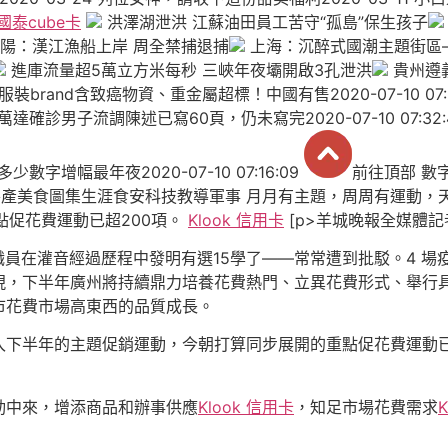
 國泰cube卡
洪澤湖泄洪 江蘇油田員工苦守“孤島”保生孩子
陽：漢江漁船上岸 周全禁捕退捕
上海：沉醉式國潮主題街區
進庫流量超5萬立方米每秒 三峽年夜壩開啟3孔泄洪
貴州遵
brand含致癌物資、重金屬超標！中國有售2020-07-10 07:3
達確診男子流調陳述已寫60頁，仍未寫完2020-07-10 07:32
少數字增幅最年夜2020-07-10 07:16:09
前往頂部 數
r 房產美食圖集生涯食安科技教導軍事 月月有主題，周周有運動
開重點促花費運動已超200項。
Klook 信用卡
[p>羊城晚報全媒體記
務職員在灌音經過歷程中發明有選15學了——常常遭到批駁。4 
現，下半年廣州將持續鼎力培養花費熱門、立異花費形式、舉行
市花費市場高東西的品質成長。
下半年的主題促銷運動，今朝打算同步展開的重點促花費運動已
動中來，增添商品和辦事供應
Klook 信用卡
，知足市場花費需求