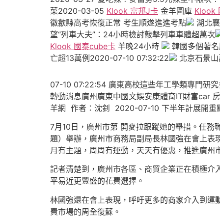
菜2020-03-05
Klook 富邦J卡
金羊圖庫
Klook
徽歙縣高考恢復正常 考生順遂進進考點
湖北襄
望“列車大夫”：24小時檢討敲擊列車車體超萬次
Klook 國泰cube卡
羊晚24小時
韓國多個著名服裝
亡超13萬例2020-07-10 07:32:22
北京石景山萬
07-10 07:22:54 廣東高校這些年工學類專門研究多
轉動消息廣州廣東中國文娛安康體育IT財富ca
羊網 作者：沈釗 2020-07-10 下半年計展
7月10日，廣州市第 開麥拉跟蹤她的舉措。任
題）舉辦，廣州市商務局副局長林國強在會上表
月有主題，周周有運動，天天有優惠，推進廣州
記者清楚到，廣州市各區、商貿企業正在積極介入
平易近更豐盛的花費選擇。
林國強還在會上表現，呼吁更多的商家介入到運
費市場的周全復蘇。