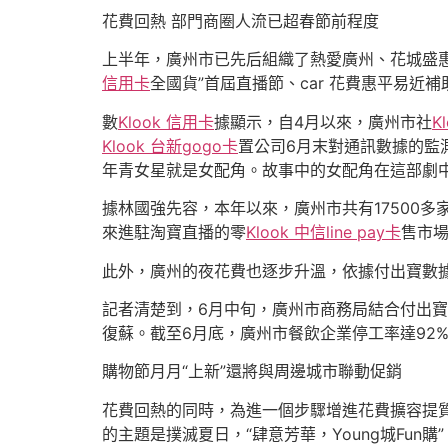
花費回熱 部門商圈人流已超春節前程度
上半年，廣州市已先后組織了熱愛廣州、花城盛惠·快活
信用卡
全國貨”首屆直播節、car 花費惠平易
數
Klook 信用卡
據顯示，自4月以來，廣州市社
K
Klook 台新gogo卡
置公司6月末對通訊數據的監
年青女星就是女配角。故事中的女配角在這部劇
據林國強先容，本年以來，廣州市共有17500
來進駐淘寶直播的零
Klook 中信line pay卡
售市
此外，廣州的夜花費也逐步升溫，依據付出寶數據，
記者清楚到，6月中旬，廣州市商務局結合付出寶試
復蘇。截至6月底，廣州市餐飲企業停工率達92%
購物節月月“上新”還將與周邊城市聯動促銷
花費回熱的同時，為進一個步驟增進花費擴容提
的主題是撲滅夏日，“肆意芳華，Young城Fu