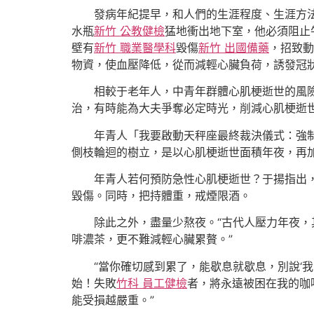
發病年紀提早，和人們的生涯程度、生涯方
水瓶
新竹 公教健檢
猛地衝出地下室，他必須阻止
壁有
新竹 職業醫學科
毀傷
新竹 出國備藥
，招致動
物資，使血壓降低，從而減輕心臟負荷，誘發冠
相較于老年人，中青年群體心肌梗逝世的風
治，有時能為大夫爭奪必定時光，削減心肌梗逝
年青人「我要啟動天秤座最終裁決儀式：強
側枝輪迴的樹立，是以心肌梗逝世面積年夜，再
年青人若何預防急性心肌梗逝世？于揚指出
毀傷。同時，把持體重，戒煙限酒。
除此之外，盡量少熬夜。“古代人壓力年夜，
啡濃茶，更不難減輕心臟累贅。”
“當你確切感到累了，能歇息就歇息，別說‘
始！失敗
竹科 員工健檢
者，將永遠被困在我的咖
能受損越嚴重。”