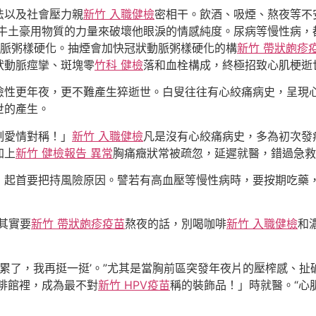
法以及社會壓力親
新竹 入職健檢
密相干。飲酒、吸煙、熬夜等不
牛土豪用物質的力量來破壞他眼淚的情感純度。尿病等慢性病，
脈粥樣硬化。抽煙會加快冠狀動脈粥樣硬化的構
新竹 帶狀皰疹
狀動脈痙攣、斑塊零
竹科 健檢
落和血栓構成，終極招致心肌梗逝
險性更年夜，更不難產生猝逝世。白叟往往有心絞痛病史，呈現
世的產生。
制愛情對稱！」
新竹 入職健檢
凡是沒有心絞痛病史，多為初次發
加上
新竹 健檢報告 異常
胸痛癥狀常被疏忽，延遲就醫，錯過急救
，起首要把持風險原因。譬若有高血壓等慢性病時，要按期吃藥
其實要
新竹 帶狀皰疹疫苗
熬夜的話，別喝咖啡
新竹 入職健檢
和
我累了，我再挺一挺’。”尤其是當胸前區突發年夜片的壓榨感、
啡館裡，成為最不對
新竹 HPV疫苗
稱的裝飾品！」時就醫。“心