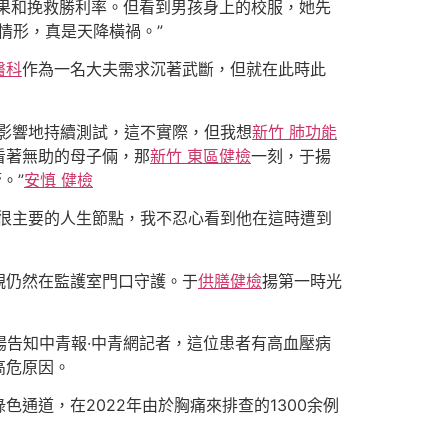
果和挽救勝利率。但看到男孩身上的校服，她先
情形，真是天降橫禍。”
醫科
作為一名大夫需求沉著武斷，但就在此時此
影響地持續測試，這不實際，但我想
新竹 肺功能
看著無助的母子倆，那
新竹 東區健檢
一刻，于揚
。”
安慎 健檢
很主要的人生節點，我不忍心看到他在這時遭到
親仍然在監護室門口守護。于
供膳健檢
揚第一時光
揚告知中青報·中青網記者，這位患者有高血壓病
高危原因。
通道，在2022年由於胸痛來排查的1300余例