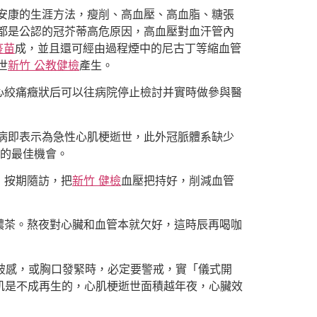
安康的生涯方法，瘦削、高血壓、高血脂、糖張
都是公認的冠芥蒂高危原因，高血壓對血汗管內
疫苗
成，並且還可經由過程煙中的尼古丁等縮血管
世
新竹 公教健檢
產生。
心絞痛癥狀后可以往病院停止檢討并實時做參與醫
病即表示為急性心肌梗逝世，此外冠脈體系缺少
的最佳機會。
，按期隨訪，把
新竹 健檢
血壓把持好，削減血管
濃茶。熬夜對心臟和血管本就欠好，這時辰再喝咖
扯破感，或胸口發緊時，必定要警戒，實「儀式開
肌是不成再生的，心肌梗逝世面積越年夜，心臟效