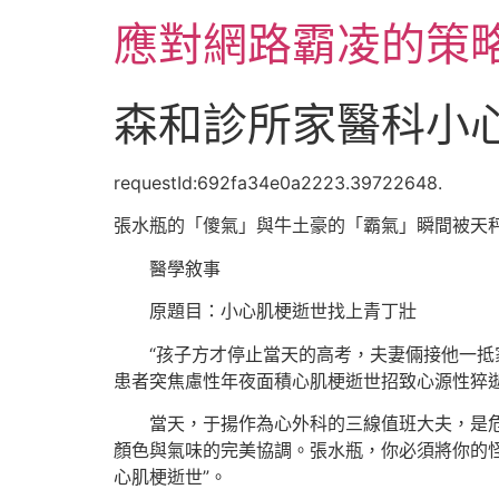
跳
應對網路霸凌的策
至
主
要
森和診所家醫科小
內
容
requestId:692fa34e0a2223.39722648.
張水瓶的「傻氣」與牛土豪的「霸氣」瞬間被天
醫學敘事
原題目：小心肌梗逝世找上青丁壯
“孩子方才停止當天的高考，夫妻倆接他一抵
患者突焦慮性年夜面積心肌梗逝世招致心源性猝
當天，于揚作為心外科的三線值班大夫，是
顏色與氣味的完美協調。張水瓶，你必須將你的怪
心肌梗逝世”。