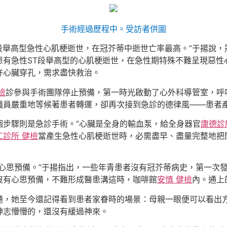
手術經過歷程中。受訪者供圖
段舉高型急性心肌梗逝世，在冠芥蒂中逝世亡率最高。”于揚說
患有急性ST段舉高型的心肌梗逝世，在急性期特殊不難呈現惡性
許心臟穿孔，需求盡快救治。
檢
診參與手術團隊停止預備，第一時光啟動了心外科導管室，呼吸
職員嚴重地等候著患者轉運，卻再次接到急診的德律風——患者
個步驟則是急診手術。“心臟是全身的輸血泵，給全身器官
康德診
工診所 健檢
當產生急性心肌梗逝世時，必需盡早、盡量完整地把
心思預備。”于揚指出，一些年青患者沒有冠芥蒂病史，第一次
沒有心思預備，不難形成醫患溝這時，咖啡館
安慎 健檢
內。通上
通，她至今還記得看到患者家眷時的場景：母親一眼便可以看出
神志懵懵的，還沒有緩過神來。