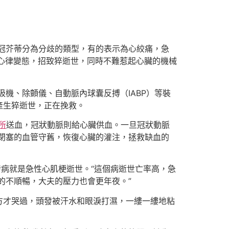
，冠芥蒂分為分歧的類型，有的表示為心絞痛，急
心律變態，招致猝逝世，同時不難惹起心臟的機械
機、除顫儀、自動脈內球囊反搏（IABP）等裝
產生猝逝世，正在挽救。
所
送血，冠狀動脈則給心臟供血。一旦冠狀動脈
閉塞的血管守舊，恢復心臟的灌注，拯救缺血的
發病就是急性心肌梗逝世。“這個病逝世亡率高，急
的不順暢，大夫的壓力也會更年夜。”
方才哭過，頭發被汗水和眼淚打濕，一縷一縷地粘