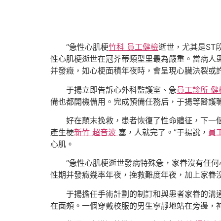
“急性心肌梗
竹科 員工健檢
逝世，尤其是ST
性心肌梗逝世在冠芥蒂類型里最為嚴重。當病人
并發癥，如心梗面積年夜時，會呈現心臟決裂或
于揚立即告訴心外科監護室、急
員工診所 健
備也都開機備用。完成預備任務后，于揚等醫護
好在顛末挽救，患者恢復了性命體征，下一
產生梗
新竹 超音波
塞，人就完了。”于揚說，
員
心肌。
“急性心肌梗逝世發病特殊急，家眷沒有任何
性期并發癥幾率年夜，挽救難度年夜，加上家眷
于揚擔任手術計劃的制訂和與患者家眷的溝
在面頰。一個穿戴校服的男生寧靜地站在旁邊，