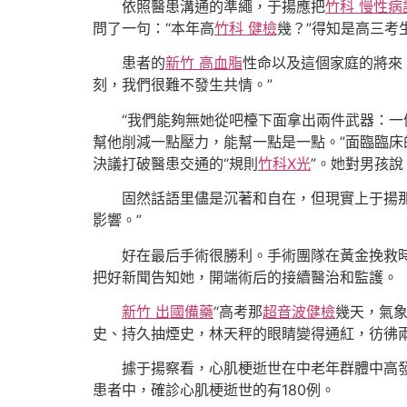
依照醫患溝通的準繩，于揚應把
竹科 慢性病
問了一句：“本年高
竹科 健檢
幾？”得知是高三考
患者的
新竹 高血脂
性命以及這個家庭的將來
刻，我們很難不發生共情。”
“我們能夠無她從吧檯下面拿出兩件武器：
幫他削減一點壓力，能幫一點是一點。”面臨臨
決議打破醫患交通的“規則
竹科X光
”。她對男孩
固然話語里儘是沉著和自在，但現實上于揚
影響。”
好在最后手術很勝利。手術團隊在黃金挽救
把好新聞告知她，開端術后的接續醫治和監護。
新竹 出國備藥
“高考那
超音波健檢
幾天，氣象
史、持久抽煙史，林天秤的眼睛變得通紅，彷彿
據于揚察看，心肌梗逝世在中老年群體中高發
患者中，確診心肌梗逝世的有180例。