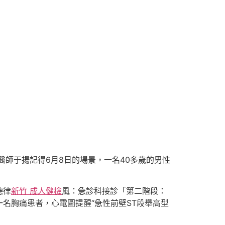
醫師于揚記得6月8日的場景，一名40多歲的男性
德律
新竹 成人健檢
風：急診科接診「第二階段：
名胸痛患者，心電圖提醒“急性前壁ST段舉高型