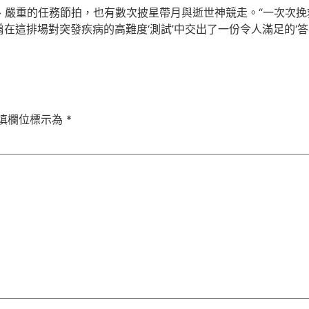
、嚴重的任務節拍，也有數次披星帶月與逝世神競走。“一次次
這排場對突發疾病的高難度‘測試’中交出了一份令人滿足的‘答卷
填欄位標示為
*