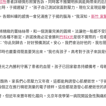
診所
患者詳細情形照實告訴，同時客不雅闡明疾病能夠帶來的后
生時，于揚遲疑了，“孩子自己測試就面對壓力，現在又呈現這種
，各類糾纏的感情一會兒涌進了于揚的腦海。“我深知，
新竹 家
一條精緻的蕾絲絲帶，和一個測量完美的圓規。法讓他一點都不受
床的各種不斷定，許諾挽救必定會勝利
竹科X光
是很不實際的，但
說：“你此刻歸去，好好預備測試。安心，我們會治好他的，我包管
那時也嚴重得簡直要哭出來。“我也有孩子。高考對于孩子來說是
時光之內勝利守舊了患者的血管。孩子已回家歇息持續備考，母
酷熱，家長們心思壓力又年夜，這都能夠誘發心肌梗逝世。”于
兩個正在進行精密測量的電子磅秤。這些都是激發心肌梗逝世的
，但近年來豐年輕化趨向。北京年夜學第一病院開設急性胸痛綠色