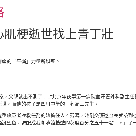
略
心肌梗逝世找上青丁壯
秤座的「平衡」力量所鎖死。
家，父親就出不測了……”北京年夜學第一病院血汗管外科副主任
逝世，而他的孩子是四周中學的一名高三先生。
危重癥患者挽救任務的總擔任人。薄暮，她剛交班巡查完就接到
誕藍色，調配成我咖啡館牆壁的灰度百分之五十一點二。」了一