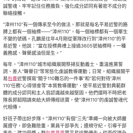
誠警魂、牢牢記住任務擔負、強化成分認同有著密不成分的
聯絡接觸。
“漳州110”有一個傳承至今的做法，那就是每名平易近警的胳
膊上都有一個袖標——“漳州110”，每一個袖標都有一個畢生
不變的號碼。孔鵬是往年4月剛從軍隊改行到“漳州110”的平
易近警，他說：“當在授標典禮上接過3605號袖標時，一種
義務感、聲譽感油但是生。”
每年，“漳州110”城市組織展開祭掃反動義士、重溫進黨誓
詞、差人“聲譽日”等常態化虔誠教導運動；日常，組織展開平
易
包養
近警撰寫“關于110難忘的一件事”和“若何對待‘漳州
110’任務”心得領會等“本質教導運動”，使平易近警對典範群
體的成分認同和主人翁認識越來越堅固。他們還時不時把老
隊長郭韶翔請來給大師傳經送寶，使“漳州110”的虔誠警魂代
代相傳。
好班子帶出好步隊。“漳州110”有個“三先”準繩一向被大師嚴
厲遵守，即急難險重，黨員干部爭先；遵規守紀，引導干部
率先；建功受獎，群
包養意思
眾平易近警優先。從而保證全