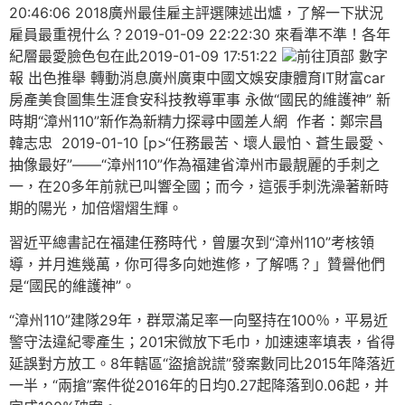
20:46:06 2018廣州最佳雇主評選陳述出爐，了解一下狀況
雇員最重視什么？2019-01-09 22:22:30 來看準不準！各年
紀層最愛臉色包在此2019-01-09 17:51:22
前往頂部 數字
報 出色推舉 轉動消息廣州廣東中國文娛安康體育IT財富car
房產美食圖集生涯食安科技教導軍事 永做“國民的維護神” 新
時期“漳州110”新作為新精力探尋中國差人網 作者：鄭宗昌
韓志忠 2019-01-10 [p>“任務最苦、壞人最怕、蒼生最愛、
抽像最好”——“漳州110”作為福建省漳州市最靚麗的手刺之
一，在20多年前就已叫響全國；而今，這張手刺洗澡著新時
期的陽光，加倍熠熠生輝。
習近平總書記在福建任務時代，曾屢次到“漳州110”考核領
導，并月進幾萬，你可得多向她進修，了解嗎？」贊譽他們
是“國民的維護神”。
“漳州110”建隊29年，群眾滿足率一向堅持在100％，平易近
警守法違紀零產生；201宋微放下毛巾，加速速率填表，省得
延誤對方放工。8年轄區“盜搶說謊”發案數同比2015年降落近
一半，“兩搶”案件從2016年的日均0.27起降落到0.06起，并