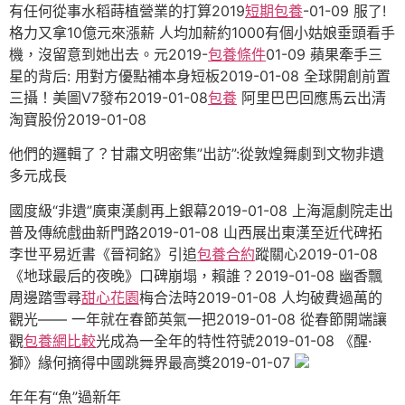
有任何從事水稻蒔植營業的打算2019
短期包養
-01-09 服了!
格力又拿10億元來漲薪 人均加薪約1000有個小姑娘垂頭看手
機，沒留意到她出去。元2019-
包養條件
01-09 蘋果牽手三
星的背后: 用對方優點補本身短板2019-01-08 全球開創前置
三攝！美圖V7發布2019-01-08
包養
阿里巴巴回應馬云出清
淘寶股份2019-01-08
他們的邏輯了？甘肅文明密集”出訪”:從敦煌舞劇到文物非遺
多元成長
國度級“非遺”廣東漢劇再上銀幕2019-01-08 上海滬劇院走出
普及傳統戲曲新門路2019-01-08 山西展出東漢至近代碑拓
李世平易近書《晉祠銘》引追
包養合約
蹤關心2019-01-08
《地球最后的夜晚》口碑崩塌，賴誰？2019-01-08 幽香飄
周邊踏雪尋
甜心花園
梅合法時2019-01-08 人均破費過萬的
觀光—— 一年就在春節英氣一把2019-01-08 從春節開端讓
觀
包養網比較
光成為一全年的特性符號2019-01-08 《醒·
獅》緣何摘得中國跳舞界最高獎2019-01-07
年年有“魚”過新年