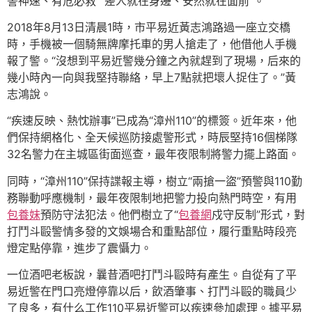
警神速、有危必救”“差人就在身邊、安然就在面前”。
2018年8月13日清晨1時，市平易近黃志鴻路過一座立交橋
時，手機被一個騎無牌摩托車的男人搶走了，他借他人手機
報了警。“沒想到平易近警幾分鐘之內就趕到了現場，后來的
幾小時內一向與我堅持聯絡，早上7點就把壞人捉住了。”黃
志鴻說。
“疾速反映、熱忱辦事”已成為“漳州110”的標簽。近年來，他
們保持網格化、全天候巡防接處警形式，時辰堅持16個梯隊
32名警力在主城區街面巡查，最年夜限制將警力擺上路面。
同時，“漳州110”保持諜報主導，樹立“兩搶一盜”預警與110勤
務聯動呼應機制，最年夜限制地把警力投向熱門時空，有用
包養妹
預防守法犯法。他們樹立了“
包養網
戍守反制”形式，對
打鬥斗毆警情多發的文娛場合和重點部位，履行重點時段亮
燈定點停靠，進步了震懾力。
一位酒吧老板說，曩昔酒吧打鬥斗毆時有產生。自從有了平
易近警在門口亮燈停靠以后，飲酒肇事、打鬥斗毆的職員少
了良多，有什么工作110平易近警可以疾速參加處理。據平易