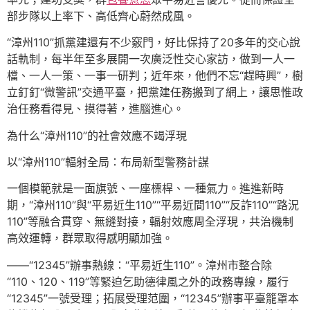
部步隊以上率下、高低齊心蔚然成風。
“漳州110”抓黨建還有不少竅門，好比保持了20多年的交心說
話軌制，每半年至多展開一次廣泛性交心家訪，做到一人一
檔、一人一策、一事一研判；近年來，他們不忘“趕時興”，樹
立釘釘“微警訊”交通平臺，把黨建任務搬到了網上，讓思惟政
治任務看得見、摸得著，進腦進心。
為什么“漳州110”的社會效應不竭浮現
以“漳州110”輻射全局：布局新型警務計謀
一個模範就是一面旗號、一座標桿、一種氣力。進進新時
期，“漳州110”與“平易近生110”“平易近間110”“反詐110”“路況
110”等融合貫穿、無縫對接，輻射效應周全浮現，共治機制
高效運轉，群眾取得感明顯加強。
——“12345”辦事熱線：“平易近生110”。漳州市整合除
“110、120、119”等緊迫乞助德律風之外的政務專線，履行
“12345”一號受理；拓展受理范圍，“12345”辦事平臺籠罩本