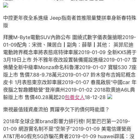
中控更年夜全系進級 Jeep指南者首推限量雙拼車身新春特殊
版
拜騰M-Byte電動SUV內飾公布 圍繞式數字儀表盤搶眼2019-
01-09配角：宋微、陳居白┃副角：薛華┃其他： 英菲尼迪
電動跨界概念車將表態底特律車展2019-01-09 全新KX5將于
3月19日上市 外不雅年夜改設置裝備擺設進級2019-01-07 雪
佛蘭全新中級車Monza命名科魯澤2019-01-07 寶駿530 7座
版上市 售價7.88-9.78萬元2019-01-07 鈴木發布吉姆尼概念
皮卡 1月表態東京改卸車展2019-01-07 春風啟辰“中國car 年
夜腦之智趣體驗營”登岸廣州2019-01-02 2018款奧迪A6L典
躲版上市 售價40.28萬起20
包養女人
18-12-28
樂視最值錢資產流拍 賈躍亭欠下的債何時能還？
2018年全球企業brand影響力排行榜! 阿里巴巴第一2019-
01-09 網游實名制不是“空架子”2019-01-09 美電信運營商
AT&T用4G假充5G詐騙花費者2019-01-09 huawei辟謠：沒