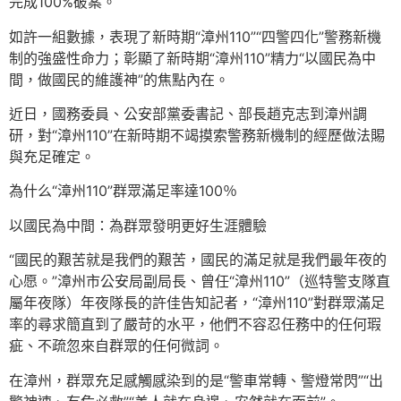
完成100%破案。
如許一組數據，表現了新時期“漳州110”“四警四化”警務新機
制的強盛性命力；彰顯了新時期“漳州110”精力“以國民為中
間，做國民的維護神”的焦點內在。
近日，國務委員、公安部黨委書記、部長趙克志到漳州調
研，對“漳州110”在新時期不竭摸索警務新機制的經歷做法賜
與充足確定。
為什么“漳州110”群眾滿足率達100％
以國民為中間：為群眾發明更好生涯體驗
“國民的艱苦就是我們的艱苦，國民的滿足就是我們最年夜的
心愿。”漳州市公安局副局長、曾任“漳州110”（巡特警支隊直
屬年夜隊）年夜隊長的許佳告知記者，“漳州110”對群眾滿足
率的尋求簡直到了嚴苛的水平，他們不容忍任務中的任何瑕
疵、不疏忽來自群眾的任何微詞。
在漳州，群眾充足感觸感染到的是“警車常轉、警燈常閃”“出