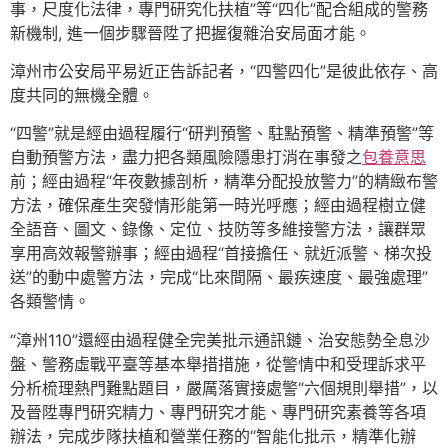
事，尺度化法律，專門研究化扶植”等“四化”配合組成的警務
新機制, 進一個步驟晉陞了把握復雜治安局面才能。
漳州市公安局平易近正告訴記者，“四警四化”是彼此依存、高
度共同的無機全體。
“四警”就是經由過程履行“研判預警、駐點預警、精準預警”等
自動預警方法，盡力把各類風險隱患打消在事發之
包養意思
前；經由過程“年夜數據剖析，精準分配投放警力”的精緻布警
方法，確保產生突發情形能第一時光呼應；經由過程樹立健
全語音、圖文、錄像、定位、技防等多維接警方法，讓群眾
享用高效報警辦事；經由過程“首接擔任、就近派警、梯次投
送”的動中處警方法，完成“比來間隔、最疾速度、最強處理”
各類警情。
“漳州110”還經由過程健全完美批示通訊鏈、治安態勢全息沙
盤、警務虛戰平臺等基本舉措措施，從警情中和受理訴求平
分析梳理熱門難點題目，嚴厲落實接處警“六個規則舉措”，以
及晉陞專門研究精力、專門研究才能、專門研究素養等各項
辦法，完成步隊扶植和營業任務的“智能化批示，精準化辦