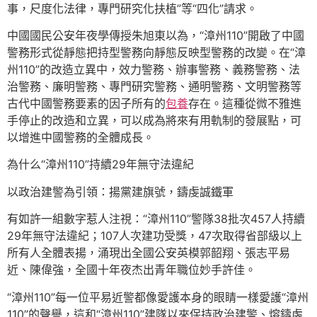
事，尺度化法律，專門研究化扶植”等“四化”請求。
中國國民公安年夜學傳授朱旭東以為，“漳州110”開啟了中國
警務形式從靜態把持型警務向靜態反映型警務的改變。在“漳
州110”的改造立異中，效力警務、辦事警務、義務警務、法
治警務、廉明警務、專門研究警務、通明警務、文明警務等
古代中國警務要素的因子所有的
包養
存在。這種從微不雅進
手停止的改造和立異，可以成為將來有用軌制的發展點，可
以增進中國警務的全體成長。
為什么“漳州110”持續29年無守法違紀
以政治建警為引領：揚黨建旗號，鑄虔誠鐵軍
有如許一組數字惹人注視：“漳州110”警隊38批次457人持續
29年無守法違紀；107人次建功受獎，47次取得省部級以上
所有人全體表揚，涌現出全國公安英模郭韶翔、張志平易
近、陳偉強，全國十年夜杰出青年職位妙手許佳。
“漳州110”每一位平易近警都像愛護本身的眼睛一樣愛護“漳州
110”的聲譽，這和“漳州110”建隊以來保持政治建警、熔鑄虔