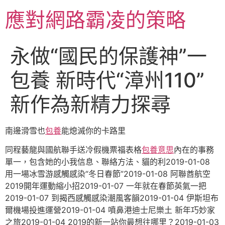
跳
應對網路霸凌的策略
至
主
要
永做“國民的保護神”一
內
容
包養 新時代“漳州110”
新作為新精力探尋
南邊滑雪也
包養
能熄滅你的卡路里
同程藝龍與國航聯手送冷假機票福表格
包養意思
內在的事務
單一，包含她的小我信息、聯絡方法、貓的利2019-01-08
用一場冰雪游感觸感染“冬日春節”2019-01-08 阿聯酋航空
2019開年運動縮小招2019-01-07 一年就在春節英氣一把
2019-01-07 到揭西感觸感染潮風客韻2019-01-04 伊斯坦布
爾機場投進運營2019-01-04 噴鼻港迪士尼樂土 新年巧妙家
之旅2019-01-04 2019的新一站你最想往哪里？2019-01-03