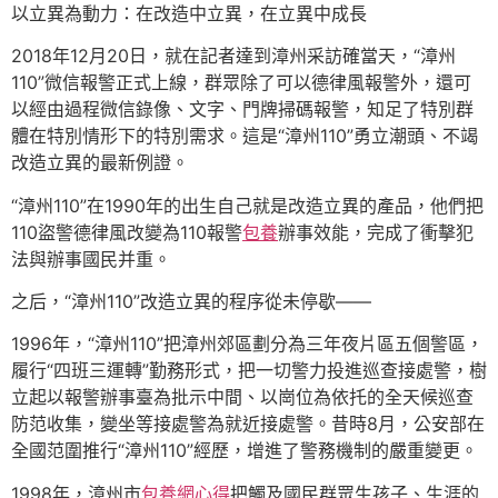
以立異為動力：在改造中立異，在立異中成長
2018年12月20日，就在記者達到漳州采訪確當天，“漳州
110”微信報警正式上線，群眾除了可以德律風報警外，還可
以經由過程微信錄像、文字、門牌掃碼報警，知足了特別群
體在特別情形下的特別需求。這是“漳州110”勇立潮頭、不竭
改造立異的最新例證。
“漳州110”在1990年的出生自己就是改造立異的產品，他們把
110盜警德律風改變為110報警
包養
辦事效能，完成了衝擊犯
法與辦事國民并重。
之后，“漳州110”改造立異的程序從未停歇——
1996年，“漳州110”把漳州郊區劃分為三年夜片區五個警區，
履行“四班三運轉”勤務形式，把一切警力投進巡查接處警，樹
立起以報警辦事臺為批示中間、以崗位為依托的全天候巡查
防范收集，變坐等接處警為就近接處警。昔時8月，公安部在
全國范圍推行“漳州110”經歷，增進了警務機制的嚴重變更。
1998年，漳州市
包養網心得
把觸及國民群眾生孩子、生涯的