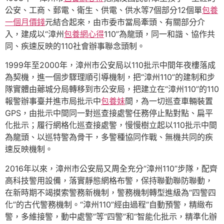
公安、工商、郵電、衛生、供電、供水等7個部分12個單
包養
一個月價錢
元結合起來，由市委市當局牽頭、有關部分介
入，建成以“漳州
包養網心得
110”為龍頭，同一和諧、協作共
同、疾速反映的110社會辦事聯念頭制。
1999年至2000年，漳州市公安局以110批示中間年夜樓落成
為契機，進一個步驟理順引導機制，把“漳州110”的建制和步
隊實體由薌城分局轉移到市公安局，把建立在“漳州110”的110
報警辦事臺并進市局批示中
包養妹
間，為一切巡查車輛裝置
GPS，由批示中間同一對巡查接處警任務停止點對點、扁平
化批示；履行網格化巡查接處警，慢慢樹立起以110批示中間
為龍頭、以巡特警為骨干，多警種協同作戰、無機共同的疾
速反映機制。
2016年以來，漳州市公安局又周全充分“漳州110”步隊，配齊
高科技警用設備，落實靜態網格布警，保持聯勤聯防聯動，
在新時期不竭摸索警務新機制，警務機制轉型進級為“四警四
化”的古代警務機制。“漳州110”經由過程“自動預警，精緻布
警，多維接警，動中處警”等“四警”和“智能化批示，精準化辦