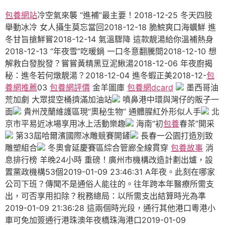
包養網站
冷空氣來襲 “進補”最主要！2018-12-25 冬天四肢
舉動冰冷 女人攝生莫忘當回2018-12-18 脆鯇爽口海蠣鮮 進
冬甘旨搶鮮嘗2018-12-14 氣溫驟降 這款靚湯給你溫補熱身
2018-12-13 “年夜雪”吃暖鍋 一口冬意翻騰間2018-12-10 想
解救白發脫發？嘗嘗黃精黑豆泥鰍湯2018-12-06 年夜廚揭
秘：進冬若何燉靚湯？2018-12-04 進冬蝦正美2018-12-
包
養網推薦
03
包養網評價
金羊圖庫
包養網dcard
墨西哥油
荒加劇 大眾提空桶擠滿加油站
噴鼻港中環與灣仔的販子一
面
貴州茂蘭維護區現“奧秘生物” 通體腥紅外形似人手
北
京市平易近冰場享用冰上活動樂趣
海南“初
包養
春茶”開采
第33屆哈爾濱國際冰雕競賽開鏟
長春一公園打造別致
雕塑組合
冬奧會延慶賽區綜合管廊全線貫穿
包養故事
消
息排行榜 羊晚24小時 重磅！廣州市機構改造計劃出爐，設
置黨政機構53個2019-01-09 23:46:31 A年夜。此刻在哪家
公司下班？傳聞不是通俗人能往的。往年跨本年醫療所需支
出，可否享用扣除？稅務總局：以所需支出結算時光為準
2019-01-09 21:36:28 這兩個時光段，通行其他港口粵港小
車可免加簽通行港珠澳年夜橋珠海港口2019-01-09