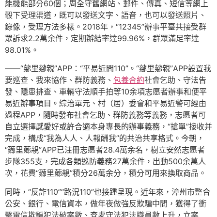
能機能部分60個；周全守舊網站、郵件、傳真、短信等網上
彀下受理渠道，既可以發送文字、語音，也可以發送照片、
錄像，受理方法多樣。2018年，“12345”辦事平臺共接受群
眾訴求2.2萬余件，定期辦結率達99.96%，群眾滿足率達
98.01%。
——“薌里薌親”APP：“平易近間110”。“薌里薌親”APP設置我
要巡查、我來協作、群防義務、
包養合約
社會乞助、守法告
發、隱患排查、車輛守法順手拍等10余項志愿者辦事和便平
易近辦事項目。綜治單元、村（居）委會和平易近警可經由
過程APP，隨時發布社會乞助、群防義務等義務，志愿者可
自立選擇感愛好或許合適本身專長的辦事義務，“搶單”接收并
完成，構成“我為人人、人報酬我”的共治共享格式。今朝，
“薌里薌親”APP已注冊志愿者28.4萬余名，樹立安然志愿者
步隊355支，完成各類巡防義務27萬余件，出動500余萬人
次，花費“薌里薌親”積分26萬余分，積分可用來換取商品。
同時，“反詐110”“路況110”也接踵呈現。近年來，漳州市整合
公安、銀行、電信資本，做年夜做強反欺騙中間，獲得了衝
擊電信欺騙犯法破案數、查處守法犯法職員數上升，立案