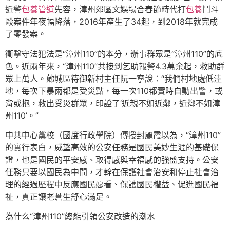
近警
包養管道
先容，漳州郊區文娛場合春節時代打
包養
鬥斗
毆案件年夜幅降落，2016年產生了34起，到2018年就完成
了零發案。
衝擊守法犯法是“漳州110”的本分，辦事群眾是“漳州110”的底
色。近兩年來，“漳州110”共接到乞助報警4.3萬余起，救助群
眾上萬人。薌城區待御新村主任阮一寧說：“我們村地處低洼
地，每次下暴雨都是受災點，每一次110都實時自動出警，或
背或抱，救出受災群眾，印證了‘近親不如近鄰，近鄰不如漳
州110’。”
中共中心黨校（國度行政學院）傳授封麗霞以為，“漳州110”
的實行表白，威望高效的公安任務是國民美妙生涯的基礎保
證，也是國民的平安感、取得感與幸福感的強盛支持。公安
任務只要以國民為中間，才幹在保護社會治安和停止社會治
理的經過歷程中反應國民愿看、保護國民權益、促進國民福
祉，真正讓老蒼生舒心滿足。
為什么“漳州110”總能引領公安改造的潮水