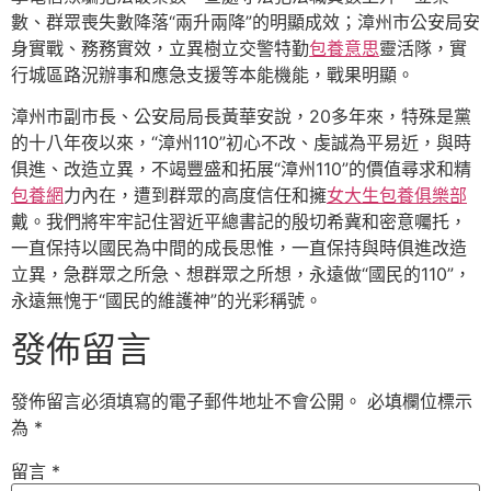
數、群眾喪失數降落“兩升兩降”的明顯成效；漳州市公安局安
身實戰、務務實效，立異樹立交警特勤
包養意思
靈活隊，實
行城區路況辦事和應急支援等本能機能，戰果明顯。
漳州市副市長、公安局局長黃華安說，20多年來，特殊是黨
的十八年夜以來，“漳州110”初心不改、虔誠為平易近，與時
俱進、改造立異，不竭豐盛和拓展“漳州110”的價值尋求和精
包養網
力內在，遭到群眾的高度信任和擁
女大生包養俱樂部
戴。我們將牢牢記住習近平總書記的殷切希冀和密意囑托，
一直保持以國民為中間的成長思惟，一直保持與時俱進改造
立異，急群眾之所急、想群眾之所想，永遠做“國民的110”，
永遠無愧于“國民的維護神”的光彩稱號。
發佈留言
發佈留言必須填寫的電子郵件地址不會公開。
必填欄位標示
為
*
留言
*