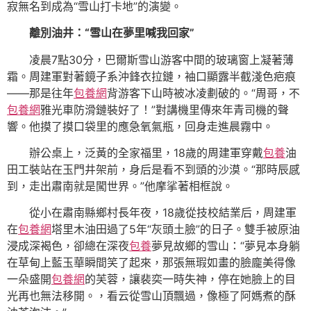
寂無名到成為“雪山打卡地”的演變。
離別油井：“雪山在夢里喊我回家”
凌晨7點30分，巴爾斯雪山游客中間的玻璃窗上凝著薄
霜。周建軍對著鏡子系沖鋒衣拉鏈，袖口顯露半截淺色疤痕
——那是往年
包養網
背游客下山時被冰凌劃破的。“周哥，不
包養網
雅光車防滑鏈裝好了！”對講機里傳來年青司機的聲
響。他摸了摸口袋里的應急氧氣瓶，回身走進晨霧中。
辦公桌上，泛黃的全家福里，18歲的周建軍穿戴
包養
油
田工裝站在玉門井架前，身后是看不到頭的沙漠。“那時辰感
到，走出肅南就是闖世界。”他摩挲著相框說。
從小在肅南縣鄉村長年夜，18歲從技校結業后，周建軍
在
包養網
塔里木油田過了5年“灰頭土臉”的日子。雙手被原油
浸成深褐色，卻總在深夜
包養
夢見故鄉的雪山：“夢見本身躺
在草甸上藍玉華瞬間笑了起來，那張無瑕如畫的臉龐美得像
一朵盛開
包養網
的芙蓉，讓裴奕一時失神，停在她臉上的目
光再也無法移開。，看云從雪山頂飄過，像極了阿媽煮的酥