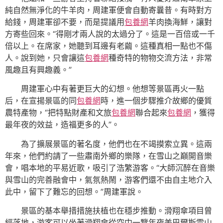
純自然無淨化的牛羊肉，周建軍便會自動寄曩昔。有時對方
給錢，周建軍卻不要，而是提議用
包養網
羊肉換海鮮，讓對
方寄些回來。“得剛才兩人說的太過分了。這是一百倍或一千
倍以上。在席家，她聽到耳邊有老繭。這種真相一點也不傷
人。說到她，只會讓這
包養網
種奇特的物物交流方法，非常
風趣且有興趣義。”
周建軍心中有著更巨大的幻想。他想等景區再火一點
后，在宣揚景區的同
包養網
時，進一個步驟推介故鄉的優質
農特產物，“把特點財產和文旅
包養網
聯合起來
包養網
，獲得
最年夜的效益，造福更多的人”。
為了擴展景區的著名度，他們也在不竭摸索立異。這兩
年來，他們約請了一些肅南外鄉的樂隊，在雪山之巔開音樂
會，唱本地的平易近歌，吸引了浩繁游客。“大師沉醉在音樂
與雪山的完善融會中，氣氛熱鬧，游客們還不由自主地介入
此中，留下了難忘的回想。”周建軍說。
景區的基本舉措措施扶植也在穩步推動。滑翔傘項目曾
經落地，游客可以坐著滑翔傘從空中一覽年夜美巴爾斯雪山