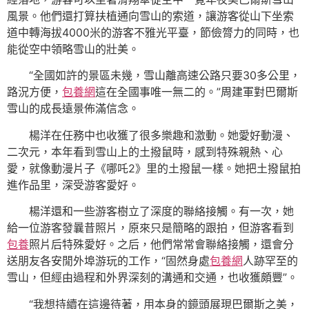
風景。他們還打算扶植通向雪山的索道，讓游客從山下坐索
道中轉海拔4000米的游客不雅光平臺，節儉膂力的同時，也
能從空中領略雪山的壯美。
“全國如許的景區未幾，雪山離高速公路只要30多公里，
路況方便，
包養網
這在全國事唯一無二的。”周建軍對巴爾斯
雪山的成長遠景佈滿信念。
楊洋在任務中也收獲了很多樂趣和激動。她愛好動漫、
二次元，本年看到雪山上的土撥鼠時，感到特殊親熱、心
愛，就像動漫片子《哪吒2》里的土撥鼠一樣。她把土撥鼠拍
進作品里，深受游客愛好。
楊洋還和一些游客樹立了深度的聯絡接觸。有一次，她
給一位游客發曩昔照片，原來只是簡略的跟拍，但游客看到
包養
照片后特殊愛好。之后，他們常常會聯絡接觸，還會分
送朋友各安閒外埠游玩的工作，“固然身處
包養網
人跡罕至的
雪山，但經由過程和外界深刻的溝通和交通，也收獲頗豐”。
“我想持續在這邊待著，用本身的鏡頭展現巴爾斯之美，