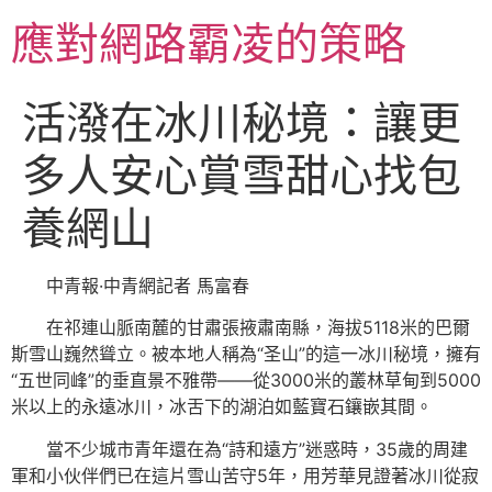
跳
應對網路霸凌的策略
至
主
要
活潑在冰川秘境：讓更
內
容
多人安心賞雪甜心找包
養網山
中青報·中青網記者 馬富春
在祁連山脈南麓的甘肅張掖肅南縣，海拔5118米的巴爾
斯雪山巍然聳立。被本地人稱為“圣山”的這一冰川秘境，擁有
“五世同峰”的垂直景不雅帶——從3000米的叢林草甸到5000
米以上的永遠冰川，冰舌下的湖泊如藍寶石鑲嵌其間。
當不少城市青年還在為“詩和遠方”迷惑時，35歲的周建
軍和小伙伴們已在這片雪山苦守5年，用芳華見證著冰川從寂