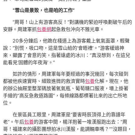
“雪山是景致，也是咱的工作”
“周哥！山上有游客高反！”對講機的緊迫呼喚劃破午后的
安靜。周建軍抓
包養網
起急救包沖向不雅光車。
20多分鐘后，他跪在棧道上為游客戴上氧氣面罩，輕聲
說：“別慌，吸口吻，這是雪山給的‘會晤禮’。”游客緩過神
來，顯露了會意的笑，指著遠處的冰川：“真沒想到，在這兒
能看見‘固體的年夜海’。”
如許的情形，周建軍每年要經過的事況幾回，每次碰到
都被他疾速實時、細致進微的救濟實時
包養
化解。現在，他
的辦公抽屜里整潔碼放著氧氣瓶、葡萄糖口服液，墻上掛著
手繪的“高反急救道路圖”，每條線路都標著比來的出亡所地
位。
在景區員工眼里，周建軍是“要害時辰頂得上的靠譜年
老”。午后
包養
的游客中間，楊洋抱著一堆漢服跑出去：“周
哥！福建來的攝影團想拍冰川漢服，能調輛車嗎？”“沒題目，