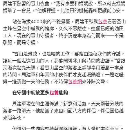
周建軍熟習的雪山夜曲，“我有事要和媽媽說，所以就去找媽
媽聊了一會兒，”他解釋道。比油田的機械轟叫更讓貳心安。
站在海拔4000米的不雅景臺，周建軍默默
包養
看著圣山
主峰在星空中緘默的輪廓，久久不愿離往。這個已經的油田
工人，現在的雪山守護者，終于清楚本身為何而來——不是
馴服，而是守護。
“雪山是景致，也是咱的工作！要經由過程我們的守護，
讓每一個走進雪山的人，都能聞聲冰川與時間的密語。”當銀
河漸次點亮天際，看雪山星空的游客正靜靜享用著屬于本身
的時間。周建軍和年青的小伙伴們才支起暖鍋爐，一邊吃暖
鍋一邊清點一天的任務，不時傳
包養網
來陣陣笑聲。
在守護中綻放更多
包養
能夠
周建軍現在的生涯佈滿了新意和活氣。天天隨著分歧的
游客一路聊天，他結識了來自四面八方的伴侶，伴侶圈也越
來越年夜。
他還和一些游客堅持著聯絡接觸。有人愛好肅南草原上