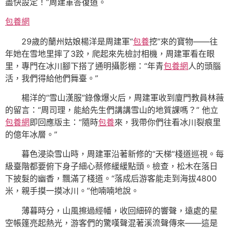
盡快設定！”周建軍答復道。
包養網
29歲的蘭州姑娘楊洋是周建軍“
包養
挖”來的寶物——往
年她在雪地里摔了3跤，爬起來先檢討相機，周建軍看在眼
里，專門在冰川腳下搭了通明攝影棚：“年青
包養網
人的頭腦
活，我們得給他們舞臺。”
楊洋的“雪山漢服”錄像爆火后，周建軍收到廈門教員林薇
的留言：“周司理，能給先生們講講雪山的地質課嗎？” 他立
包養網
即回應版主：“隨時
包養
來，我帶你們往看冰川裂痕里
的億年冰層。”
暮色浸染雪山時，周建軍沿著新修的“天梯”棧道巡視。每
級臺階都要俯下身子細心蔡修緩緩點頭。檢查，松木在落日
下披髮的幽香，飄滿了棧道。“落成后游客能走到海拔4800
米，親手摸一摸冰川。”他喃喃地說。
薄暮時分，山風擦過經幡，收回細碎的響聲，遠處的星
空帳篷亮起熱光，游客們的驚嘆聲混著溪流聲傳來——這是