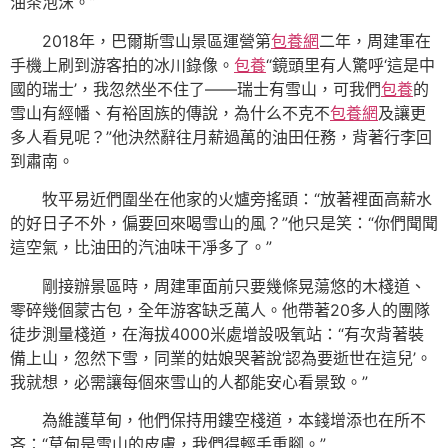
油茶泡沫。”
2018年，巴爾斯雪山景區運營第
包養網
二年，周建軍在
手機上刷到游客拍的冰川錄像。
包養
“鏡頭里有人驚呼‘這是中
國的瑞士’，我忽然坐不住了——瑞士有雪山，可我們
包養
的
雪山有經幡、有裕固族的傳說，為什么不克不
包養網
及讓更
多人看見呢？”他決然辭往月薪過萬的油田任務，背著行李回
到肅南。
牧平易近們圍坐在他家的火爐旁搖頭：“放著裡面高薪水
的好日子不外，偏要回來喝雪山的風？”他只是笑：“你們聞聞
這空氣，比油田的汽油味干凈多了。”
剛接辦景區時，周建軍面前只要幾條晃蕩悠的木棧道、
零碎幾個蒙古包，全年游客缺乏萬人。他帶著20多人的團隊
徒步測量棧道，在海拔4000米處增設吸氧站：“有次背著裝
備上山，忽然下雪，同業的姑娘哭著說‘認為要逝世在這兒’。
我就想，必需讓每個來雪山的人都能安心看景致。”
為維護草甸，他們保持用鏤空棧道，本錢增添也在所不
吝：“草甸是雪山的皮膚，我們得輕手重腳。”