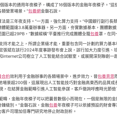
16個版本的通用年夜模子，構成了16個版本的金融年夜模子。“
類營業場景。”
包養網
金磐石說。
法是三年夜支持。“一方面，強化算力支持。”中國銀行副行長蔡
臺總體範圍達3.8萬臺辦事器。另一方面，夯實數據基本，團體
圍已超29PB，“數據縱橫”平臺推行完成團體全籠
包養
罩，在同
級支持才能之上，所謂企業級才能，重要包含同一計劃的算力基本
官張斌在該行2024年度事跡發布會上說，該行加大力度引進、
和internet公司樹立了人工智能結合試驗室，或展開深刻聯創一
養合約
效利用于金融辦事的各類場景中，進步效力、晉
包養意思
地場景超200個，這展現出人工智能技巧對金融高東西的品質成
表現，在結算金融範疇引進人工智能參謀，客戶徵詢呼應時光節儉
批範疇，金融年夜模子可以把曩昔數個小而現在，一個是無限的金
鐘級別。”金磐石說，金融
包養
年夜模子可以依據預設的財會專
力客戶司理加倍專門研究地停止財政剖析。