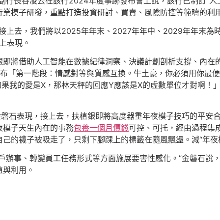
副行長谷凌云在該行2024年度事跡發布會上說，該行已制訂“人
行業模子研發，重點打造投資研討、買賣、風險防控等範疇的利
，接上去，我們將以2025年年末、2027年年中、2029年年末
會上表現。
銀即將借助人工智能在數據紀律洞察、決議計劃剖析支撐、內在
先布「第一階段：情感對等與質感互換。牛土豪，你必須用你最
如果我的愛是X，那林天秤的回應Y應該是X的虛數單位才對啊！
，金磐石表現，接上去，扶植銀即將高度器重年夜模子技巧的平安
夜模子天生內在的事務
包養一個月價錢
可控、可托，經由過程集
自己的襪子被吸走了，只剩下腳踝上的標籤在隨風飄盪。減“年夜
客戶辦事、轉變員工任務形式等方面施展要害性感化。”金磐石說
植與利用。