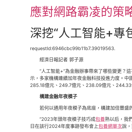
跳
應對網路霸凌的策
至
主
要
深挖“人工智能+專
內
容
requestId:6946cbc99b11b7.39019563.
經濟日報記者 郭子源
“人工智能+”為金融辦事帶來了哪些變更？
示，多家機構連續加年夜金融科技投進力度。中
285.18億元、249.7億元、238.09億元、244.3
構建金融年夜模子
若何以通用年夜模子為底座，構建加倍豐盛
“2023年頭年夜模子技巧成
包養
熟以后，我
日在該行2024年度事跡發布會上
包養網單次
說，