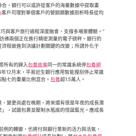
聯合，銀行可以或許從客戶的海量數據中提取畫
p
客戶司理對單個客戶的營銷類數據剖析時長從均
技巧與客戶旅行過程深度融會，支撐多場景體驗。”
，彷彿兩個正在進行精密測量的電子磅秤。銀行的
從流程嵌進到決議計劃關鍵的改變；所謂外化于
等所有的歸入
包養故事
同一的常識系統停
包養網
24年12月末，平易近生銀行應用智能搜刮停止常識
四點七的重量比例混合。
包養
超1.5萬人。
景，變更尚處在晚期，將來還有很是年夜的成長潛
慾」，試圖包裹並壓制水瓶座的怪誕藍光。應成長
前例的轉變，也將付與銀行業新的活力與活氣，