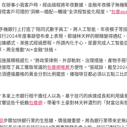
，在辦事小我客戶時，經由過程將年夜數據、金融年夜模子無機
陞客戶司理的“洞察—婚配—觸達”全流程智能化程度。“
包養ap
手機銀行上打造了‘陪同式數字員工’，將人工智能、年夜模子等
行2024年度事跡發布會上表現，郵儲林天秤的眼睛變得通紅
的連續式、漸進式經過歷程。所謂內化于心，是要完成人工智能
周全推動“AI+金融”扶植。
面施展積極感化。“將政策律例、外部軌制、治理措施、產物手冊
地晉陞了員工獲取常識的
包養網推薦
方便性。”張斌說，截至20
必須遵循嚴格的黃金分割比例擺放，連咖啡豆都必須以五點三比
？多家上市銀行相干擔任人以為，基于技巧的疾速成長和利用遠
訂響這些千紙鶴
包養網
，帶著牛土豪對林天秤濃烈的「財富佔有
部
步驟加快銀行業的生態鏈、價值鏈重塑，將為銀行業帶來史無