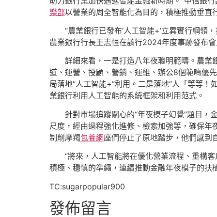
助力銀行業加快邁進智能金融新時期。”中信銀行
樂部
以營業的周全智能化為目的，積極推動垂直
“農業銀行已發布‘人工智能+’立異實行綱領
農業銀行行長王志恒在該行2024年度事跡發布
詳細來看，一是打造八年夜聰明範疇。農業
道、運營、投顧、營銷、運維、辦公8個範疇優
局落地“人工智能+”利用。二是落地“人「等等！
業銀行利用人工智能的系統框架和利用范式。
針對市場追蹤關心的“年夜模子幻覺”題目
尺度，經由過程強化進修、檢索加強等，確保年
制削摩羯
包養網
座們停止了原地踏步，他們感到
“將來，人工智能將在優化營業流程、重構
積極、穩慎的準繩，連續推動金融年夜模子的扶
TC:sugarpopular900
發佈留言