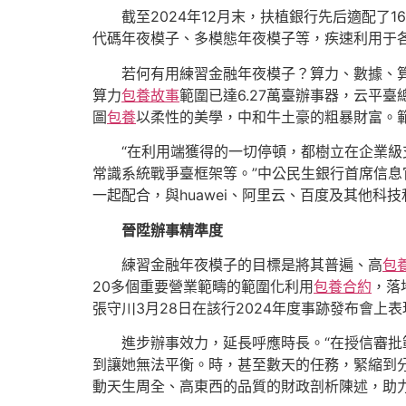
截至2024年12月末，扶植銀行先后適配了
代碼年夜模子、多模態年夜模子等，疾速利用于各
若何有用練習金融年夜模子？算力、數據、算
算力
包養故事
範圍已達6.27萬臺辦事器，云平
圖
包養
以柔性的美學，中和牛土豪的粗暴財富。範
“在利用端獲得的一切停頓，都樹立在企業
常識系統戰爭臺框架等。”中公民生銀行首席信息
一起配合，與huawei、阿里云、百度及其他科技
晉陞辦事精準度
練習金融年夜模子的目標是將其普遍、高
包
20多個重要營業範疇的範圍化利用
包養合約
，落
張守川3月28日在該行2024年度事跡發布會上
進步辦事效力，延長呼應時長。“在授信審
到讓她無法平衡。時，甚至數天的任務，緊縮到分
動天生周全、高東西的品質的財政剖析陳述，助