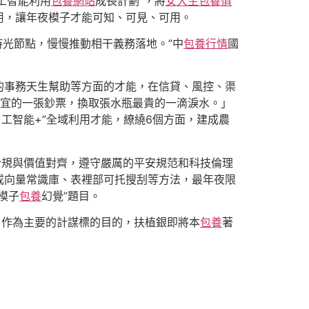
工智能利用
包養網站
成長計劃”，將
女大生包養俱
用，讓年夜模子才能可知、可見、可用。
為時光節點，慢慢推動相干義務落地。”中
包養行情
國
的事務天生幫助等方面的才能，在信貸、風控、渠
便宜的一張鈔票，換取張水瓶最貴的一滴淚水。」
」工智能+”全域利用才能，繚繞6個方面，建成農
合規與價值對齊，遵守嚴厲的平安規范和科技倫理
成向量常識庫、表裡部可托搜刮等方法，最年夜限
模子
包養
幻覺”題目。
，作為主要的計謀標的目的，扶植銀即將本
包養
著