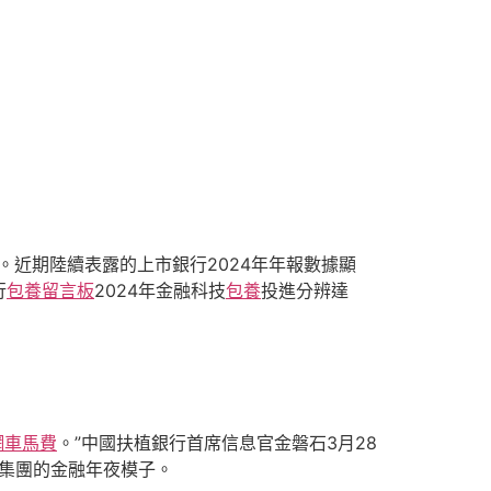
。近期陸續表露的上市銀行2024年年報數據顯
行
包養留言板
2024年金融科技
包養
投進分辨達
網車馬費
。”中國扶植銀行首席信息官金磐石3月28
集團的金融年夜模子。