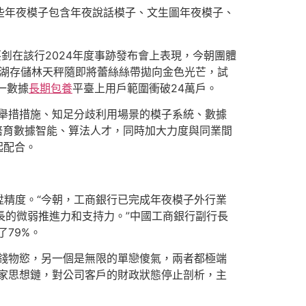
這些年夜模子包含年夜說話模子、文生圖年夜模子、
釗在該行2024年度事跡發布會上表現，今朝團體
數據湖存儲林天秤隨即將蕾絲絲帶拋向金色光芒，試
一數據
長期包養
平臺上用戶範圍衝破24萬戶。
舉措措施、知足分歧利用場景的模子系統、數據
培育數據智能、算法人才，同時加大力度與同業間
起配合。
陞精度。“今朝，工商銀行已完成年夜模子外行業
長的微弱推進力和支持力。”中國工商銀行副行長
了79%。
錢物慾，另一個是無限的單戀傻氣，兩者都極端
家思想鏈，對公司客戶的財政狀態停止剖析，主