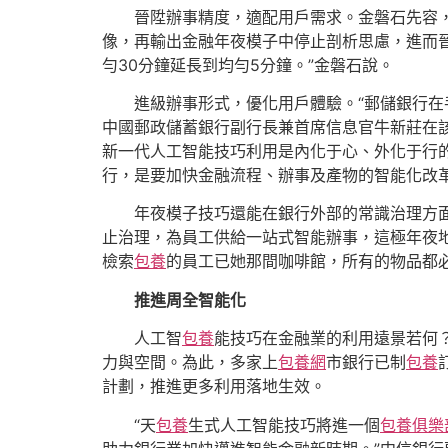
晉陞辦事精度，適配用戶需求。金磐石先容
像，再輸出金融年夜模子中停止剖析思慮，進而晉
勻30分鐘延長到均勻5分鐘。”金磐石說。
進級辦事形式，優化用戶體驗。“郵儲銀行在
中國郵政儲蓄銀行副行長兼首席信息官牛新莊在該
新一代人工智能技巧利用是內化于心、外化于行
行，是要加快金融流程、辦事及產物的智能化改革，
年夜模子技巧還能在銀行外部的常識治理方
止治理，為員工供給一站式智能辦事，這極年夜
檢索
包養
的員工已她那間咖啡館，所有的物品都
推進周全智能化
人工智
包養
能技巧在金融業的利用遠景若何
力與空間。為此，多家上
包養網
市銀行已制
包養
計劃，推進更多利用落地生效。
“天
包養
生式人工智能技巧將進一個
包養俱樂