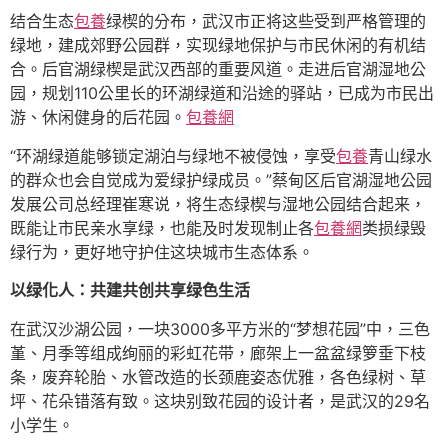
结合生态
包養
绿楔的分布，武汉市正将这些受到严格管理的
绿地，建成郊野公园群，实现绿地保护与市民休闲的有机结
合。后官湖绿楔是武汉西部的重要风道。走进后官湖湿地公
园，规划110公里长的环湖绿道和沿途的驿站，已成为市民出
游、休闲健身的后花园。
包養網
“环湖绿道能够锁定湖泊与绿地不被侵蚀，享受
包養
青山绿水
的群众也会自觉成为爱绿护绿成员。”蔡甸区后官湖湿地公园
发展公司总经理崔寒说，将生态绿楔与湿地公园结合起来，
既能让市民亲水享绿，也能及时发现制止各
包養網
类损绿毁
绿行为，更好地守护住这块城市生态体系。
以绿化人：共建共创共享绿色生活
在武汉沙湖公园，一块3000多平方米的“梦想花园”中，三色
堇、月季等组成绚丽的彩虹花带，廊架上一盆盆绿箩垂下枝
条，废弃轮胎、水管改造的长颈鹿姿态优雅，各色绿树、草
坪、花朵错落有致。这块别致花园的设计者，是武汉的29名
小学生。