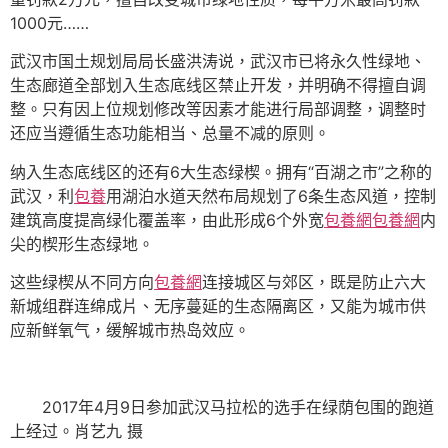
1000元……
武汉市国土规划局局长盛洪涛说，武汉市已将永久性绿地、
生态廊道全部划入生态底线区禁止开发，并明确不得擅自调
整。只有因上位规划修改等因素才能进行局部调整，调整时
还应当遵循生态功能相当、总量不减的原则。
纳入生态底线区的还有6大生态绿楔。拥有“百湖之市”之称的
武汉，利
包養
用湖泊水道天然布局规划了6条生态风道，控制
建筑高度提高绿化覆盖率，由此形成6个外宽
包養網
包養網
内
尖的楔形生态绿地。
这些绿楔从不同方向
包養網
连接城区与郊区，既是防止六大
新城组群连绵成片、无序蔓延的生态隔离区，又能为城市供
应新鲜氧气，缓解城市热岛效应。
2017年4月9日参加武汉马拉松的选手在绿荫包围的跑道
上经过。肖艺九 摄