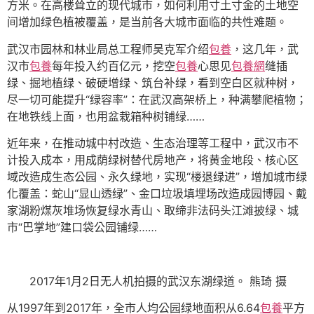
方米。在高楼耸立的现代城市，如何利用寸土寸金的土地空
间增加绿色植被覆盖，是当前各大城市面临的共性难题。
武汉市园林和林业局总工程师吴克军介绍
包養
，这几年，武
汉市
包養
每年投入约百亿元，挖空
包養
心思见
包養網
缝插
绿、掘地植绿、破硬增绿、筑台补绿，看到空白区就种树，
尽一切可能提升“绿容率”：在武汉高架桥上，种满攀爬植物；
在地铁线上面，也用盆栽箱种树铺绿……
近年来，在推动城中村改造、生态治理等工程中，武汉市不
计投入成本，用成荫绿树替代房地产，将黄金地段、核心区
域改造成生态公园、永久绿地，实现“楼退绿进”，增加城市绿
化覆盖：蛇山“显山透绿”、金口垃圾填埋场改造成园博园、戴
家湖粉煤灰堆场恢复绿水青山、取缔非法码头江滩披绿、城
市“巴掌地”建口袋公园铺绿……
2017年1月2日无人机拍摄的武汉东湖绿道。 熊琦 摄
从1997年到2017年，全市人均公园绿地面积从6.64
包養
平方