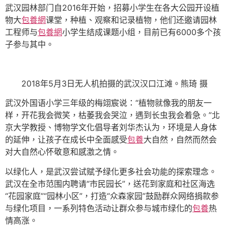
武汉园林部门自2016年开始，招募小学生在各大公园开设植
物大
包養網
课堂，种植、观察和记录植物，他们还邀请园林
工程师与
包養網
小学生结成课题小组，目前已有6000多个孩
子参与其中。
2018年5月3日无人机拍摄的武汉汉口江滩。熊琦 摄
武汉外国语小学三年级的梅翊宸说：“植物就像我的朋友一
样，开花我会微笑，枯萎我会哭泣，遇到长虫我会着急。”北
京大学教授、博物学文化倡导者刘华杰认为，环境是人身体
的延伸，让孩子在成长中全面感受
包養
大自然，自然而然会
对大自然心怀敬意和感激之情。
以绿化人，是武汉尝试赋予绿化更多社会功能的探索理念。
武汉在全市范围内聘请“市民园长”，送花到家庭和社区海选
“花园家庭”“园林小区”，打造“众森家园”鼓励群众网络捐款参
与绿化项目，一系列特色活动让群众参与城市绿化的
包養
热
情高涨。