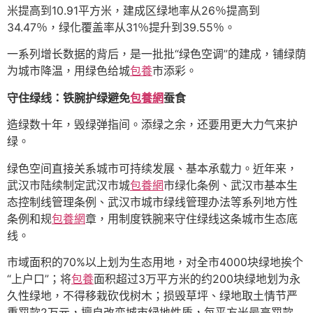
米提高到10.91平方米，建成区绿地率从26％提高到
34.47％，绿化覆盖率从31％提升到39.55％。
一系列增长数据的背后，是一批批“绿色空调”的建成，铺绿荫
为城市降温，用绿色给城
包養
市添彩。
守住绿线：铁腕护绿避免
包養網
蚕食
造绿数十年，毁绿弹指间。添绿之余，还要用更大力气来护
绿。
绿色空间直接关系城市可持续发展、基本承载力。近年来，
武汉市陆续制定武汉市城
包養網
市绿化条例、武汉市基本生
态控制线管理条例、武汉市城市绿线管理办法等系列地方性
条例和规
包養網
章，用制度铁腕来守住绿线这条城市生态底
线。
市域面积的70%以上划为生态用地，对全市4000块绿地挨个
“上户口”；将
包養
面积超过3万平方米的约200块绿地划为永
久性绿地，不得移栽砍伐树木；损毁草坪、绿地取土情节严
重罚款2万元，擅自改变城市绿地性质，每平方米最高罚款