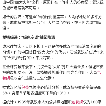
出中国“四大火炉”之列，原因何在？许多人的答案是：武汉绿
色城市建设功不可没。
如今的武汉，有近40％的绿化覆盖率，人均绿地达10多平方
米，城市植被犹如一台台巨大的绿色空调，在不断为城市降
温。
楼退绿进：“绿色空调”铺绿降温
泼水睡竹床，天热下长江。这是很多武汉老市民消暑度夏的
习惯。作为中国昔日“四大火炉”的代表，江城武汉却在近年来
的“火炉排行榜”中，不见踪影。
在全球变暖背景下，武汉告别“火炉”背后因素众多，但城市植
被的增加功不可没。绿植通过蒸腾作用与光合作用，大量
包
養網
吸收空气热量与二氧化碳。
据武汉区域
包養
气候中心统计分析，武汉植被覆盖率每提高
5%，炎夏季节地表温度可下降约1.3℃。
据统计，1985年武汉市人均公共绿地面积
包養網
仅为1.80平