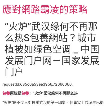
跳
應對網路霸凌的策略
至
主
要
“火炉”武汉缘何不再那
內
容
么热S包養網站？城市
植被如绿色空调 _ 中国
发展门户网－国家发展
门户
requestId:685c0a53ee39b6.72660060.
包養
原标题
包養
：“火炉”武汉缘何不再那么热
“火炉”是不少人对夏季武汉的第一印象，但事实上武汉早已退