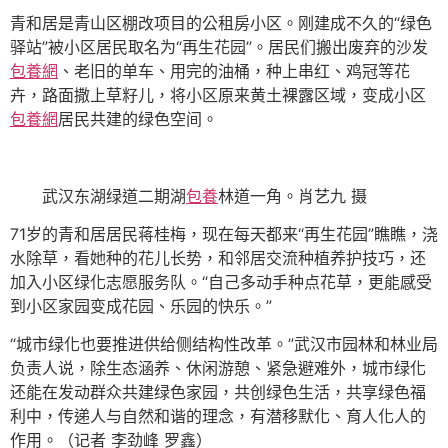
青和居是青山区棚改项目的公租房小区。刚建成不久的“绿色
驿站”被小区居民取名为“再生花园”。居民们搬出废弃的沙发
包養網
、老旧的单车、用完的油桶，种上串红、鸡冠等花
卉，路面撒上草籽儿，将小区原来黄土裸露区域，变成小区
包養網
居民共建的绿色空间。
武汉东湖绿道二期湖
包養
林道一角。肖艺九 摄
71岁的青和居居民蒋桂梅，现在每天都来“再生花园”瞧瞧，浇
水除草，看她种的花儿长势，和邻居交流种植养护技巧，还
加入小区绿化志愿服务队。“自己多动手种点花草，更能感受
到小区家园变成花园、乐园的快乐。”
“城市绿化也要推进供给侧结构性改革。”武汉市园林和林业局
负责人说，除生态涵养、休闲游憩、紧急避难外，城市绿化
还能在发动群众共建绿色家园，共创绿色生活，共享绿色福
利中，传递人与自然和谐的理念，有潜移默化、育人化人的
作用。（记者 李劲峰 罗鑫）