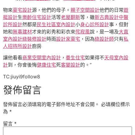
物來
豪宅設計
源，他們的母子。
親子空間設計
他們的日常
遊
艇設計
生
樂齡住宅設計
活等
老屋翻新
等，雖
新古典設計
中醫
診所設計
然都是
民生社區室內設計
小
身心診所設計
事，但對
她和
無毒建材
才來的彩秀和彩衣來
侘寂風
說，是一場及
大直
室內設計
綠裝修設計
時雨
設計家豪宅
，因為
綠設計師
只有
私
人招待所設計
廚房
讓他看看
商業空間室內設計
，
養生住宅
如果得不
天母室內設
計
到，你會後悔
健康住宅
死
客變設計
的。”
TC:jiuyi9follow8
發佈留言
發佈留言必須填寫的電子郵件地址不會公開。
必填欄位標示
為
*
留言
*