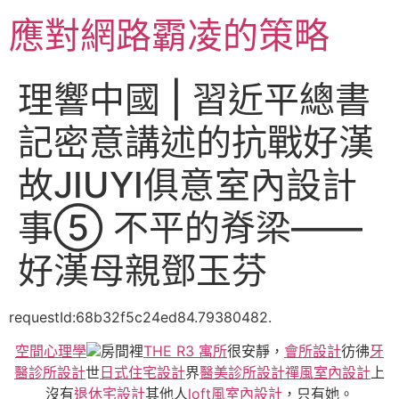
跳
應對網路霸凌的策略
至
主
要
理響中國 | 習近平總書
內
容
記密意講述的抗戰好漢
故JIUYI俱意室內設計
事⑤ 不平的脊梁——
好漢母親鄧玉芬
requestId:68b32f5c24ed84.79380482.
空間心理學
房間裡
THE R3 寓所
很安靜，
會所設計
彷彿
牙
醫診所設計
世
日式住宅設計
界
醫美診所設計
禪風室內設計
上
沒有
退休宅設計
其他人
loft風室內設計
，只有她。