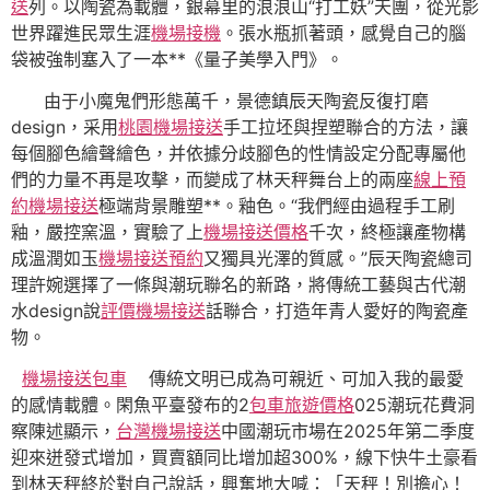
送
列。以陶瓷為載體，銀幕里的浪浪山“打工妖”天團，從光影
世界躍進民眾生涯
機場接機
。張水瓶抓著頭，感覺自己的腦
袋被強制塞入了一本**《量子美學入門》。
由于小魔鬼們形態萬千，景德鎮辰天陶瓷反復打磨
design，采用
桃園機場接送
手工拉坯與捏塑聯合的方法，讓
每個腳色繪聲繪色，并依據分歧腳色的性情設定分配專屬他
們的力量不再是攻擊，而變成了林天秤舞台上的兩座
線上預
約機場接送
極端背景雕塑**。釉色。“我們經由過程手工刷
釉，嚴控窯溫，實驗了上
機場接送價格
千次，終極讓產物構
成溫潤如玉
機場接送預約
又獨具光澤的質感。”辰天陶瓷總司
理許婉選擇了一條與潮玩聯名的新路，將傳統工藝與古代潮
水design說
評價機場接送
話聯合，打造年青人愛好的陶瓷產
物。
機場接送包車
傳統文明已成為可親近、可加入我的最愛
的感情載體。閑魚平臺發布的2
包車旅遊價格
025潮玩花費洞
察陳述顯示，
台灣機場接送
中國潮玩市場在2025年第二季度
迎來迸發式增加，買賣額同比增加超300%，線下快牛土豪看
到林天秤終於對自己說話，興奮地大喊：「天秤！別擔心！