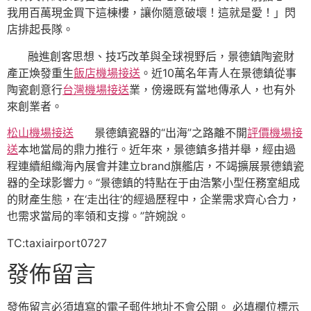
我用百萬現金買下這棟樓，讓你隨意破壞！這就是愛！」閃
店排起長隊。
融進創客思想、技巧改革與全球視野后，景德鎮陶瓷財
產正煥發重生
飯店機場接送
。近10萬名年青人在景德鎮從事
陶瓷創意行
台灣機場接送
業，傍邊既有當地傳承人，也有外
來創業者。
松山機場接送
景德鎮瓷器的“出海”之路離不開
評價機場接
送
本地當局的鼎力推行。近年來，景德鎮多措并舉，經由過
程連續組織海內展會并建立brand旗艦店，不竭擴展景德鎮瓷
器的全球影響力。“景德鎮的特點在于由浩繁小型任務室組成
的財產生態，在‘走出往’的經過歷程中，企業需求齊心合力，
也需求當局的率領和支撐。”許婉說。
TC:taxiairport0727
發佈留言
發佈留言必須填寫的電子郵件地址不會公開。
必填欄位標示