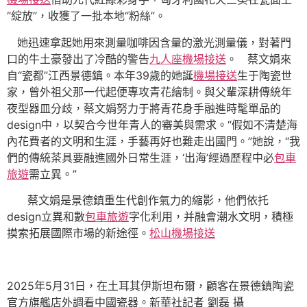
“綻放”，收獲了一批本地“粉絲”。
她迅速拿起她用來測量咖啡因含量的激光測量儀，對著門
口的牛土豪發出了冷酷的警告
九人座機場接送
。 蔡文娟來
自“瓷都”江西景德鎮。本年39歲的她誕
機場接送
生于陶瓷世
家，曾外祖父那一代起便專攻青花繪制。與父輩深耕傳統年
夜型器皿分歧，蔡文娟努力于將青花身手融進時髦單品的
design中，以契合今世年青人的審美與需求。“假如不清楚海
內花費者的文明和生涯，手藝再好也難走出國門。”她說，“我
們的傳統茶具要融進國外日常生涯，‘出海’經過歷程中必
包車
旅遊
需立異。”
蔡文娟是景德鎮重生代創作氣力的縮影，他們依托
design立異和數
包車旅遊
字化利用，并融會潮水文明，積極
摸索拓展國際市場的新途徑。
松山機場接送
2025年5月31日，在土耳其伊斯坦布爾，顧客在景德鎮陶瓷
官方旗艦店外調看中國瓷器。新華社記者 劉磊 攝