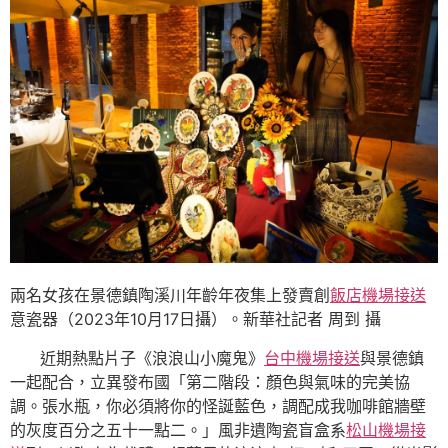
兩名女孩在景德鎮陶溪川年齡年夜集上發賣創
飯店機場接送
意瓷器（2023年10月17日攝）。新華社記者 周到 攝
近期熱點片子《浪浪山小魔鬼》
台中機場接送
與景德鎮
一起配合，立異發布國「第二階段：顏色與氣味的完美協
調。張水瓶，你必須將你的怪誕藍色，調配成我咖啡館牆壁
的灰度百分之五十一點二。」風非遺陶瓷盲盒系
松山機場接