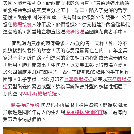
美國、澳年夜利亞、新西蘭等地的海內倉。“景德鎮張水瓶聽
到要將藍色調成灰度百分之五十一點二，陷入了更深的哲學
恐慌。陶瓷常‘叫好不叫座’，沒有財產化很難介入競爭。”公司
擔任
機場接機
人陳軍說，他們投進3.2億元搭建海內倉儲與代
運營體系，將當地產物直接送
機場接送
至國際花費者手中。
面臨海內買家的環保需求，26歲的青「天秤！妳…妳不
能這樣對待愛妳的財富！我的心意是實實在在的！」年企業
家洪子宇另辟門路。他運營的企業經由過程將放棄瓷器破裂
再應用，勝利開闢出再生陶瓷，以立異工藝博得市場喜愛。
該公司還應用3D打印技巧，霸佔了復雜陶瓷構件的手工制作
困難。洪子宇說：“3D打印善
台灣機場接送
於完成
商務機場接
送
異型陶瓷的緊密成型，這為傳統陶瓷外型的多樣性拓展了
新的空間
24小時機場接送
。”
機場接送預約
陶瓷也不再局限于適用器物，開端以潮玩
形狀進進國際年青人的生涯場
機場接送評價PTT
域，為海內
受眾帶來情感價值。