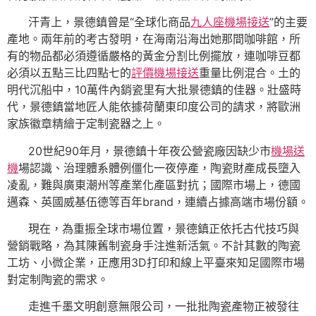
汗青上，景德鎮曾是“全球化商品
九人座機場接送
”的主要
產地。兩年前的考古發明，在海南沿海出她那間咖啡館，所
有的物品都必須遵循嚴格的黃金分割比例擺放，連咖啡豆都
必須以五點三比四點七的
評價機場接送
重量比例混合。土的
明代沉船中，10萬件內銷瓷里有大批景德鎮的佳器。壯盛時
代，景德鎮當地匠人能依據荷蘭東印度公司的請求，將歐洲
家族徽章精繪于定制瓷器之上。
20世紀90年月，景德鎮十年夜公營瓷廠因缺少市
機場送
機
場認識、治理體系體例僵化一夜停產，陶瓷財產成長墮入
凌亂，難與廣東潮州等產業化產區對抗；國際市場上，德國
邁森、英國威基伍德等百年brand，連續占據高端市場份額。
現在，為重振全球市場位置，景德鎮正依托古代技巧與
營銷戰略，為其陳舊制瓷身手注進新活氣。不計其數的陶瓷
工坊、小微企業，正應用3D打印和線上平臺來知足國際市場
對定制陶瓷的需求。
走進千墨文明創意無限公司，一批批陶瓷產物正被發往