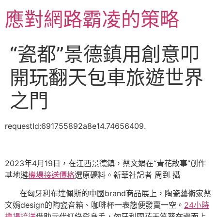
跳
應對網路霸凌的策略
至
主
要
“瓷都”景德鎮用創意叩
內
容
開玩翻天包車旅遊世界
之門
requestId:691755892a8e14.74656409.
2023年4月19日，在江西景德鎮，蔡文娟在“青花故事”創作
基地遴
機場接送價格
選原礦料。新華社記者 周到 攝
在匈牙利布達佩斯的中國brand商品展上，陶瓷藝術家蔡
文娟design的陶瓷音箱、咖啡杯一表態便發賣一空。
24小時
機場接送
借助元代紅綠彩身手，匈牙利國花天竺葵在瓷面上