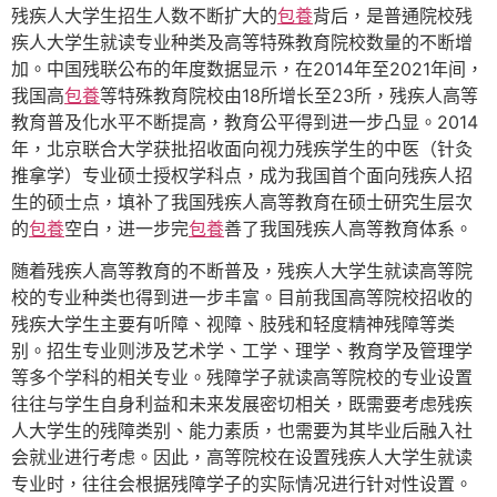
残疾人大学生招生人数不断扩大的
包養
背后，是普通院校残
疾人大学生就读专业种类及高等特殊教育院校数量的不断增
加。中国残联公布的年度数据显示，在2014年至2021年间，
我国高
包養
等特殊教育院校由18所增长至23所，残疾人高等
教育普及化水平不断提高，教育公平得到进一步凸显。2014
年，北京联合大学获批招收面向视力残疾学生的中医（针灸
推拿学）专业硕士授权学科点，成为我国首个面向残疾人招
生的硕士点，填补了我国残疾人高等教育在硕士研究生层次
的
包養
空白，进一步完
包養
善了我国残疾人高等教育体系。
随着残疾人高等教育的不断普及，残疾人大学生就读高等院
校的专业种类也得到进一步丰富。目前我国高等院校招收的
残疾大学生主要有听障、视障、肢残和轻度精神残障等类
别。招生专业则涉及艺术学、工学、理学、教育学及管理学
等多个学科的相关专业。残障学子就读高等院校的专业设置
往往与学生自身利益和未来发展密切相关，既需要考虑残疾
人大学生的残障类别、能力素质，也需要为其毕业后融入社
会就业进行考虑。因此，高等院校在设置残疾人大学生就读
专业时，往往会根据残障学子的实际情况进行针对性设置。