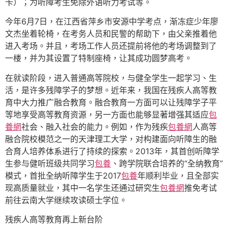
卡）；为听障考生免除外语听力考试等。
今年6月7日，在江西省萍乡市安源中学考点，渐冻症少年廖
文杰坐着轮椅，在考务人员和民警的帮助下，由父亲推着他
进入考场。并且，考场工作人员还提前将他的考场调整到了
一楼，并为其设置了特制座椅，让其成功圆梦高考。
在就读阶段，进入普通高等院校，与健全学生一起学习、生
活，是许多残障学子的梦想。近年来，我国在残疾人高等教
育中大力推广融合教育。融合教育一方面可以让残障学子平
等地享受高等教育资源，另一方面也能够显著增强其适应
包
養網
社会、融入社会的能力。例如，作为残疾
包養網
人高等
融合院校模范之一的天津理工大学，对构建面向听障生的融
合育人培养体系进行了持续的探索。2013年，其首创听障学
生参与健听班级共同学习
包養
、跨学院联合培养的“全纳教育”
模式，首批全纳听障学生于2017
包養
年顺利毕业，且全部实
现高质量就业，其中一名学生还通过研究生
包養網
推免考试
前往云南大学继续攻读硕士学位。
残疾人高等教育再上新台阶