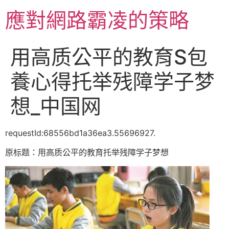
跳
應對網路霸凌的策略
至
主
要
用高质公平的教育S包
內
容
養心得托举残障学子梦
想_中国网
requestId:68556bd1a36ea3.55696927.
原标题：用高质公平的教育托举残障学子梦想