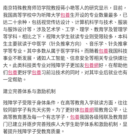
南京特殊教育师范学院教授蒋小艳等人的研究显示，目前，
我国高等学校中为听障大学
包養
生开设的专业数量最多，已
达二十余种，包括视觉传达设计、计算机科学与技术、服装
与服饰设计等，涉及艺术学、工学、理学、教育学及管理学
等学科。相比之下，视障大学生就读专业则受限较多，本科
生主要就读于中医学（针灸推拿方向）、音乐学、针灸推拿
学等专业。其中多数从属于医学学科。而随着
包養
我国科技
事业不断发展，诸如人工智能、信息安全等相关专业快速壮
大。此类科技类专业对残障学子更加友
包養網
好，在帮助他
们
包養
更好学
包養
习前沿技术的同时，对其毕业后就业也有
一定帮助。
建立完善体系与激励机制
残障学子受限于身体条件，在高等教育入学就读方面，往往
较同龄学子有先天劣势。为了更好体
包養網
现教育公平，让
高等教育惠及每一个有志学子，
包養
我国各级残联及教育部
门已建立并逐步完善残疾人大学生助学体系和激励机制，显
著提升残障学子受教育质量。