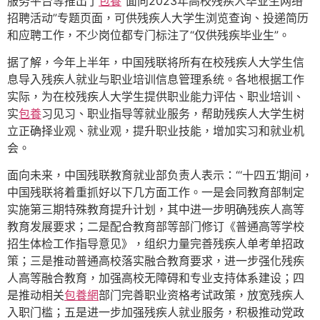
服务平台等推出了
包養
“面向2023年高校残疾人毕业生网络
招聘活动”专题页面，可供残疾人大学生浏览查询、投递简历
和应聘工作，不少岗位都专门标注了“仅供残疾毕业生”。
据了解，今年上半年，中国残联将所有在校残疾人大学生信
息导入残疾人就业与职业培训信息管理系统。各地根据工作
实际，为在校残疾人大学生提供职业能力评估、职业培训、
实
包養
习见习、职业指导等就业服务，帮助残疾人大学生树
立正确择业观、就业观，提升职业技能，增加实习和就业机
会。
面向未来，中国残联教育就业部负责人表示：“‘十四五’期间，
中国残联将着重抓好以下几方面工作。一是会同教育部制定
实施第三期特殊教育提升计划，其中进一步明确残疾人高等
教育发展要求；二是配合教育部等部门修订《普通高等学校
招生体检工作指导意见》，组织力量完善残疾人单考单招政
策；三是推动普通高校落实融合教育要求，进一步强化残疾
人高等融合教育，加强高校无障碍和专业支持体系建设；四
是推动相关
包養網
部门完善职业资格考试政策，放宽残疾人
入职门槛；五是进一步加强残疾人就业服务，积极推动党政