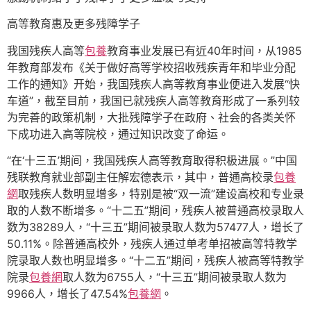
高等教育惠及更多残障学子
我国残疾人高等
包養
教育事业发展已有近40年时间，从1985
年教育部发布《关于做好高等学校招收残疾青年和毕业分配
工作的通知》开始，我国残疾人高等教育事业便进入发展“快
车道”，截至目前，我国已就残疾人高等教育形成了一系列较
为完善的政策机制，大批残障学子在政府、社会的各类关怀
下成功进入高等院校，通过知识改变了命运。
“在‘十三五’期间，我国残疾人高等教育取得积极进展。”中国
残联教育就业部副主任解宏德表示，其中，普通高校录
包養
網
取残疾人数明显增多，特别是被“双一流”建设高校和专业录
取的人数不断增多。“十二五”期间，残疾人被普通高校录取人
数为38289人，“十三五”期间被录取人数为57477人，增长了
50.11%。除普通高校外，残疾人通过单考单招被高等特教学
院录取人数也明显增多。“十二五”期间，残疾人被高等特教学
院录
包養網
取人数为6755人，“十三五”期间被录取人数为
9966人，增长了47.54%
包養網
。