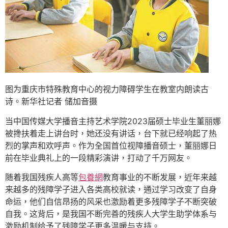
图为重庆市特殊教育中心的视力障碍学生在教室内朗读古
诗。新华社记者 储加音摄
当中国传媒大学播音主持艺术学院2023届硕士毕业生董丽娜
被搀扶着走上讲台时，她还没有讲话，台下就已经响起了热
烈的掌声和欢呼声。作为全国首位视障播音硕士，董丽娜日
前在毕业典礼上的一段精彩演讲，打动了千万网友。
随着我国残疾人高等
包養網
教育事业的不断发展，近年来越
来越多的残障学子进入各类高校就读，通过学习改变了自身
命运，他们自信昂扬的风采也激励着更多残障学子不断突破
自我。这背后，是我国不断完善的残疾人大学生助学体系与
激励机制给予了残障学子更多温暖与支持。