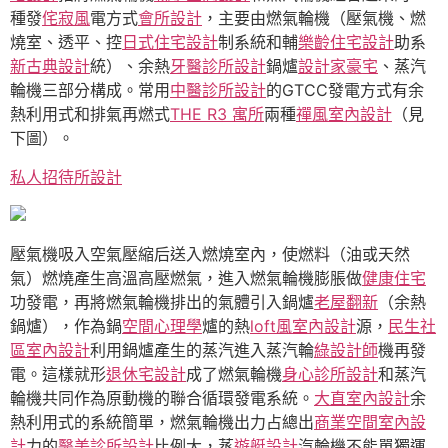
種發
侘寂風
電方式
會所設計
，主要由燃氣輪機（壓氣機、燃
燒室、透平、控
日式住宅設計
制系統和輔
樂齡住宅設計
助系
新古典設計
統）、余熱
牙醫診所設計
鍋爐
設計家豪宅
、蒸汽
輪機三部分構成。常用
中醫診所設計
的GTCC發電方式有余
熱利用式和排氣再燃式
THE R3 寓所
兩種
禪風室內設計
（見
下圖）。
私人招待所設計
壓氣機吸入空氣壓縮后送入燃燒室內，使燃料（油或天然
氣）燃燒產生高溫高壓燃氣，進入燃氣輪機膨脹做
健康住宅
功發電，再將燃氣輪機排出的氣體引入鍋爐
老屋翻新
（余熱
鍋爐），作為鍋
空間心理學
爐的熱
loft風室內設計
源，
民生社
區室內設計
利用鍋爐產生的蒸汽進入蒸汽輪
綠設計師
機再發
電。這樣就形
退休宅設計
成了燃氣輪機
身心診所設計
和蒸汽
輪機共同作為原動機的聯合循環發電系統。
大直室內設計
余
熱利用式的系統簡單，燃氣輪機出力占總出
商業空間室內設
計
力的
醫美診所設計
比例大，蒸
遊艇設計
汽輪機不能單獨運