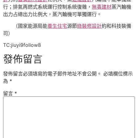
行；排氣再燃式系統運行控制系統復雜，
無毒建材
蒸汽輪機
出力占總出力比例大，蒸汽輪機可單獨運行。
（國家能源局能
養生住宅
源節
綠裝修設計
約和科技裝備
司）
TC:jiuyi9follow8
發佈留言
發佈留言必須填寫的電子郵件地址不會公開。
必填欄位標示
為
*
留言
*