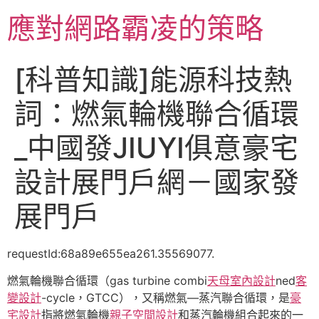
跳
應對網路霸凌的策略
至
主
要
[科普知識]能源科技熱
內
容
詞：燃氣輪機聯合循環
_中國發JIUYI俱意豪宅
設計展門戶網－國家發
展門戶
requestId:68a89e655ea261.35569077.
燃氣輪機聯合循環（gas turbine combi
天母室內設計
ned
客
變設計
-cycle，GTCC），又稱燃氣—蒸汽聯合循環，是
豪
宅設計
指將燃氣輪機
親子空間設計
和蒸汽輪機組合起來的一