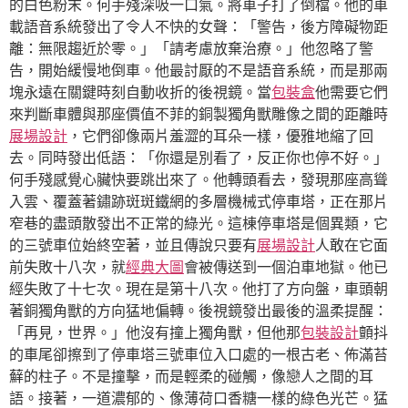
的白色粉末。何手殘深吸一口氣。將車子打了倒檔。他的車
載語音系統發出了令人不快的女聲：「警告，後方障礙物距
離：無限趨近於零。」「請考慮放棄治療。」他忽略了警
告，開始緩慢地倒車。他最討厭的不是語音系統，而是那兩
塊永遠在關鍵時刻自動收折的後視鏡。當
包裝盒
他需要它們
來判斷車體與那座價值不菲的銅製獨角獸雕像之間的距離時
展場設計
，它們卻像兩片羞澀的耳朵一樣，優雅地縮了回
去。同時發出低語：「你還是別看了，反正你也停不好。」
何手殘感覺心臟快要跳出來了。他轉頭看去，發現那座高聳
入雲、覆蓋著鏽跡斑斑鐵網的多層機械式停車塔，正在那片
窄巷的盡頭散發出不正常的綠光。這棟停車塔是個異類，它
的三號車位始終空著，並且傳說只要有
展場設計
人敢在它面
前失敗十八次，就
經典大圖
會被傳送到一個泊車地獄。他已
經失敗了十七次。現在是第十八次。他打了方向盤，車頭朝
著銅獨角獸的方向猛地偏轉。後視鏡發出最後的溫柔提醒：
「再見，世界。」他沒有撞上獨角獸，但他那
包裝設計
顫抖
的車尾卻擦到了停車塔三號車位入口處的一根古老、佈滿苔
蘚的柱子。不是撞擊，而是輕柔的碰觸，像戀人之間的耳
語。接著，一道濃郁的、像薄荷口香糖一樣的綠色光芒。猛