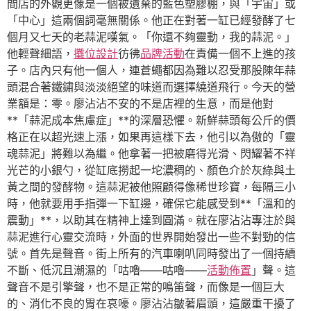
間店的外觀更像是一個被遺棄的藍色塑膠棚，與「宇宙」或
「中心」這兩個詞毫無關係。他正在對著一缸已經發酵了七
個月又七天的老蒜泥嘆氣。「你還不夠靈動，我的蒜泥。」
他輕聲細語，
攤位設計
彷彿
品牌活動
在責備一個不上進的孩
子。店內只有他一個人，連蒼蠅都因為難以忍受那股陳年蒜
頭混合著鐵鏽與淡淡絕望的味道而選擇繞道飛行。今天的營
業額是：零。廖沾沾不安的不是店裡的生意，而是他對
**「蒜泥成本焦慮症」**的深層恐懼。新鮮蒜頭每公斤的價
格正在以超光速上漲，如果再這樣下去，他引以為傲的「靈
魂蒜泥」將難以為繼。他拿著一把被磨得光滑、閃耀著不祥
光芒的小銀勺，從缸底撈起一坨濃稠的、顏色介於灰綠與土
黃之間的發酵物。這蒜泥被他照顧得像稀世珍寶，每隔三小
時，他就要用手指彈一下缸邊，確保它能感受到**「溫和的
震動」**，以助其在精神上達到圓滿。就在廖沾沾專注於與
蒜泥進行心靈交流時，外面的世界開始發出一些不對勁的信
號。首先是聲音。街上所有的汽車喇叭同時發出了一個持續
不斷、低沉且潮濕的「咕嚕——咕嚕——
活動佈置
」聲。這
聲音不是引擎聲，也不是正常的鳴笛聲，而像是一個巨大
的、消化不良的胃在哀嚎。廖沾沾皺著眉頭，這嚴重干擾了