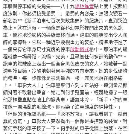
車體與停車線的夾角是——八十九
場地佈置
點七度！按照維
度法則，你必須接受懲罰！」懲罰的內容是：無限次觀看一
部名為**《新手泊車七百次失敗集錦》的紀錄片，直到哭泣
為止。就在這時，一輛像是從科幻電影裡開出來的黑色跑
車，優雅地從網格的邊緣漂移而過。跑車的輪胎發出令人陶
醉的摩擦聲，它以一種近乎蔑視重力的姿態，精準地停進了
一個只有它車身尺寸寬度的停車
啟動儀式
格中。那泊車的過
程就像一場舞蹈，流暢、完美，且毫無任何多餘的動作**。
跑車的駕駛座上走出一個全身黑色皮衣的女人，她戴著一副
透明護目鏡，冷酷地朝著何手殘的方向走來。她的步伐優雅
而精準，每一步都像是被測量過一樣，完美地落在網格線
上。「車影大人！」泊車警察們立刻立正站好，連測量尺都
顫抖著不敢發出聲音。她走到何手殘面前，輕蔑地掃了一眼
他那輛垂直貼在牆上的掀背車，語氣冰冷。「新手，你的車
技像一團混亂的毛線球。你污染了泊車維度的純粹性。」
「但你的後視鏡貼紙——『永不放棄』，讓我看到了一絲愚
蠢的勇氣。」車影大人突然掏出一個像是遙控器的裝置，對
著何手殘的車子按了一下。何手殘的車子從牆上脫落，在空