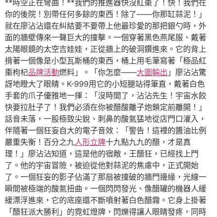
**時空正在彎曲！**我們的推進器快沒紅棗了！快！我們在
你的後院！別帶任何多餘的東西！除了——你那缸蒜泥！」
就在廖沾沾還在糾結要不要帶上他最珍愛的那把銀勺時，外
面的牆壁傳來一聲巨大的撞擊。一個穿著黑色燕尾服、戴著
太陽眼鏡的太空吉娃娃，正從牆上的破洞鑽進來。它的背上
揹著一個像是小型瓦斯桶的東西，桶上用毛筆寫著「極品紅
棗枸杞
品牌活動
燃料」。「你怎麼——
大圖輸出
」廖沾沾驚
訝地瞪大了眼睛。K-999用它的小短腿站得筆直，戴著白色
手套的爪子優雅地一揮：「沒時間了，沾沾先生！宇宙水餃
快要拉肚子了！我們必須在你被醋酸離子炮鎖定前離開！」
話音未落，一股極致尖銳、刺鼻的酸氣猛地從店門口灌入，
伴隨著一個狂妄自大的電子音效：「警告！這裡的醬油比例
嚴重失衡！百分之九
人形立牌
十九點九九的醋，才是真
理！」廖沾沾知道，這是他的宿敵，王醋狂，已經找上門
了。他的宇宙冒險，被迫從他對蒜泥的焦慮中，正式開始
了。一個狂妄的影子佔滿了那扇被撞破的牆門邊緣，光線一
瞬間被極端的酸氣扭曲。一個閃閃發光、像醋罐的機器人緩
緩漂浮進來，它的底座還不斷噴射著白色醋霧。它身上掛著
「醋狂派大勝利」的霓虹燈牌，閃爍得讓人眼睛發疼，同時