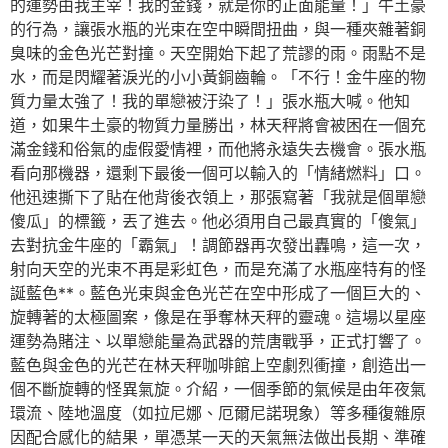
的運勢由我主宰！我的金錢，就是你的正面能量！」牛土豪
的行為，讓張水瓶的光束在空中瞬間扭曲，與一種夾雜著銅
臭味的金色光芒對撞。天空開始下起了荒謬的雨。雨點不是
水，而是閃耀著淚光的小小黃銅齒輪。「不行！金牛座的物
質力量太強了！我的單戀被汙染了！」張水瓶大喊。他知
道，如果牛土豪的物質力量勝出，林天秤將會被困在一個充
滿金錢和俗氣的虛假愛情裡，而他將永遠失去機會。張水瓶
看向那機器，還剩下最後一個可以輸入的「情緒燃料」口。
他迅速撕下了貼在他背後衣領上，那張寫著「我就是個單戀
傻瓜」的標籤，丟了進去。他必須用自己最真實的「傻氣」
去對抗金牛座的「霸氣」！調節器再次發出轟鳴，這一次，
射向天空的光束不再是彩虹色，而是充滿了水瓶座特有的怪
誕藍色**。藍色光束與金色光芒在空中形成了一個巨大的、
旋轉著的太極圖案，像是在爭奪林天秤的靈魂。這場以星座
運勢為賭注、以單戀能量為武器的荒唐戰爭，正式打響了。
藍色與金色的光芒在林天秤咖啡館上空劇烈衝撞，創造出一
個不斷旋轉的怪異氣旋。介紹，一個季節的氣候是由年夜氣
環流、陸地溫度（如拉尼娜、厄爾尼諾現象）等多種復雜原
因配合感化的結果，單憑某一天的天氣無法做出長期、準確