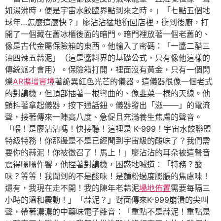
如湯沸時，便是宇宙水餃臨界點到來之時。」「七點五個地
球年…怎麼這麼快？」廖沾沾猛地衝回店裡，衝到後廚，打
開了一個藏在舊冰櫃後面的暗門。暗門裡放著一個老舊的、
像是古代金屬保險箱的東西。他輸入了密碼：「一醬二醋三
油四辣五蒜泥」（這是醬料界的基礎公式，只有像他這樣的
傳統派才會用）。保險箱打開，裡面沒有黃金，只有一個閃
爍
AR擴增實境
著詭異紅色光芒的儀器。這儀器很像一個老式
的對講機，但頂部插著一根彎曲的、像韭菜一樣的天線。他
顫抖著拿起儀器，按下通話鈕。儀器發出「滋——」的電流
聲，接著傳來一陣高八度、急促且充滿養生焦慮的聲音。
「喂！是廖沾沾嗎！快接聽！這裡是 K-999！宇宙水餃聯盟
特級特務！你那邊是不是已經聞到宇宙級的酸味了？我們需
要你的蒜泥！你被徵召了！馬上！」廖沾沾的耳朵被這聲音
震得嗡嗡作響，他捏著對講機，困惑地喊道：「特務？酸
味？等等！我聞到的不是酸味！是麵粉過度膨脹的焦慮味！
還有，我現在走不開！我的陳年老蒜泥
場地佈置
需要每隔三
小時的溫和震動！」「蒜泥？」對面傳來K-999崩潰的尖叫
聲，帶著濃濃的中藥味電子雜音：「重點不是蒜泥！重點是