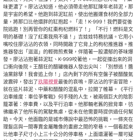
味更濃了。廖沾沾知道，他必須帶走他那缸陳年老蒜泥，那
是宇宙的希望。他跑到蒜泥缸前，使出他搬運食材的全部力
量，將那口比他還胖的缸抱起。「走！K-999！我們要從後
院逃跑！別再管你的紅棗枸杞燃料了！」「不行！燃料是文
明的基礎！沒了紅棗我飛不遠！」吉娃娃特務抗議。它用小
嘴咬住廖沾沾的衣領，同時開啟了它背上的枸杞推進器。推
進器發出「滋滋」的輕微煎煮聲，伴隨著一股濃郁的蔘味爆
發。廖沾沾抱著蒜泥缸、K-999咬著他，一起從撞出來的洞
口衝向後院。王醋狂的醋罐機器人發出尖叫：「別想逃！醬
油黨餘孽！我會追上你！」店內剩下的所有空盤子被醋酸氣
波震碎，發出了
玖陽視覺
最後的哀鳴。廖沾沾的宇宙冒險，
就在這片蒜泥、中藥和醋酸的混亂中，拉開了帷幕。《平行
泊車維度：車位爭奪戰》何手殘的人生，被兩個巨大的陰影
籠罩著：停車費，以及平行泊車。他那輛老舊的掀背車，彷
彿繼承了他所有的駕駛焦慮，從未在他需要時提供過任何幫
助。今天，他面臨的是城市傳說中最恐怖的挑戰，一條夾在
理髮店與一間專賣金屬雕像的畫廊之間的窄巷。一個看起來
比他車子尺寸小上三十公分的停車格，上面還灑著一層可疑