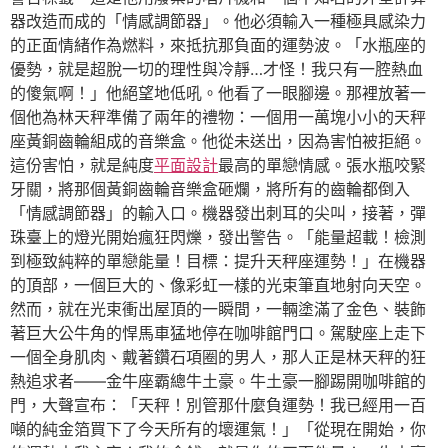
器改造而成的「情感調節器」。他必須輸入一種極具感染力
的正面情緒作為燃料，來抵抗那負面的運勢波。「水瓶座的
優勢，就是超脫一切的理性與冷靜…才怪！我只有一腔熱血
的傻氣啊！」他絕望地低吼。他看了一眼腳邊。那裡放著一
個他為林天秤準備了兩年的禮物：一個用一萬塊小小的天秤
座黃銅齒輪組成的音樂盒。他從未送出，因為害怕被拒絕。
這份害怕，就是純度
平面設計
最高的單戀情感。張水瓶咬緊
牙關，將那個黃銅齒輪音樂盒砸爛，將所有的齒輪都倒入
「情感調節器」的輸入口。機器發出刺耳的尖叫，接著，彈
珠臺上的燈光開始瘋狂閃爍，發出警告。「能量超載！檢測
到極致純粹的單戀能量！目標：提升天秤座運勢！」在機器
的頂部，一個巨大的、像彩虹一樣的光束筆直地射向天空。
然而，就在光束衝出屋頂的一瞬間，一輛塗滿了金色、裝飾
著巨大公牛角的悍馬車猛地停在咖啡館門口。駕駛座上走下
一個全身肌肉、戴著鑽石項圈的男人，那人正是林天秤的狂
熱追求者——金牛座霸總牛土豪。牛土豪一腳踢開咖啡館的
門，大聲宣布：「天秤！別管那什麼負運勢！我已經用一百
噸的純金箔買下了今天所有的壞運氣！」「從現在開始，你