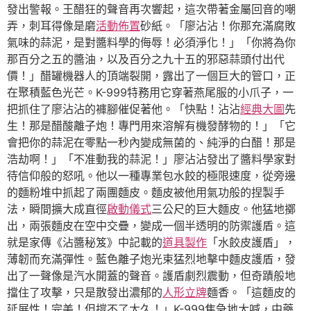
發出警報。王醋狂的聲音再次響起，這次帶著金屬回音的嘲
弄，刺耳得像是磨
活動佈置
砂紙。「廖沾沾！你那充滿腐敗
氣味的蒜泥，是對醬料學的侮辱！必須淨化！」「你將為你
那百分之五的醬油，以及百分之九十五的邪惡蒜頭付出代
價！」醋罐機器人的頂端裂開，露出了一個巨大的管口，正
在聚積藍色光芒。K-999特務用它穿著燕尾服的小爪子，一
把抓住了廖沾沾的褲腳催促著他。「快點！沾沾
經典大圖
先
生！那是醋酸離子炮！專門用來溶解有機發酵物的！」「它
會把你的蒜泥在零點一秒內變成無菌的、純淨的白醋！那是
浩劫啊！」「不准動我的蒜泥！」廖沾沾發出了醬料學家對
待信仰般的怒吼。他以一種專業包水餃的極限速度，從旁邊
的麵粉堆中抓起了兩團麵皮。麵皮被他用氣功般的捏製手
法，瞬間擴大成直徑
啟動儀式
三公尺的巨大麵皮。他猛地擲
出，兩張麵皮在空中交疊，變成一個半透明的防禦護盾。這
就是家傳《沾醬秘笈》中記載的
道具製作
「水餃皮護盾」，
薄韌而充滿彈性。藍色離子炮光束猛烈地擊中麵皮護盾，發
出了一聲像是汽水開蓋的聲音。護盾劇烈震動，但奇蹟般地
擋住了攻擊，只是散發出濃郁的
人形立牌
麵香。「這麵皮的
延展性！完美！但撐不了太久！」K-999焦急地大喊，中藥