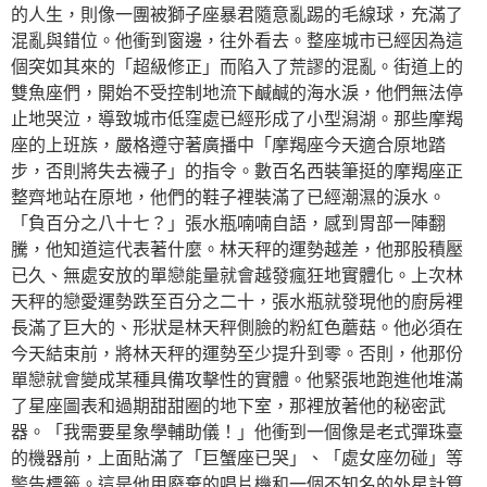
的人生，則像一團被獅子座暴君隨意亂踢的毛線球，充滿了
混亂與錯位。他衝到窗邊，往外看去。整座城市已經因為這
個突如其來的「超級修正」而陷入了荒謬的混亂。街道上的
雙魚座們，開始不受控制地流下鹹鹹的海水淚，他們無法停
止地哭泣，導致城市低窪處已經形成了小型潟湖。那些摩羯
座的上班族，嚴格遵守著廣播中「摩羯座今天適合原地踏
步，否則將失去襪子」的指令。數百名西裝筆挺的摩羯座正
整齊地站在原地，他們的鞋子裡裝滿了已經潮濕的淚水。
「負百分之八十七？」張水瓶喃喃自語，感到胃部一陣翻
騰，他知道這代表著什麼。林天秤的運勢越差，他那股積壓
已久、無處安放的單戀能量就會越發瘋狂地實體化。上次林
天秤的戀愛運勢跌至百分之二十，張水瓶就發現他的廚房裡
長滿了巨大的、形狀是林天秤側臉的粉紅色蘑菇。他必須在
今天結束前，將林天秤的運勢至少提升到零。否則，他那份
單戀就會變成某種具備攻擊性的實體。他緊張地跑進他堆滿
了星座圖表和過期甜甜圈的地下室，那裡放著他的秘密武
器。「我需要星象學輔助儀！」他衝到一個像是老式彈珠臺
的機器前，上面貼滿了「巨蟹座已哭」、「處女座勿碰」等
警告標籤。這是他用廢棄的唱片機和一個不知名的外星計算