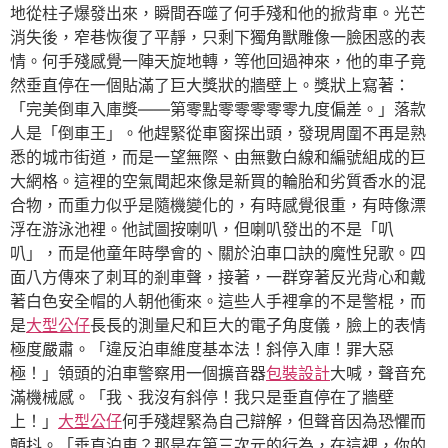
地從柱子爆發出來，瞬間吞噬了何手殘和他的掀背車。光芒
消失後，窄巷恢復了平靜，只剩下獨角獸雕像一臉困惑的表
情。何手殘感覺一陣天旋地轉，等他回過神來，他的車子竟
然垂直停在一個貼滿了巨大獎狀的牆壁上。獎狀上寫著：
「完美倒車入庫獎——第零點零零零零零九度偏差。」落款
人是「倒車王」。他趕緊從車窗探出頭，發現周圍不再是熟
悉的城市街道，而是一望無際、由無數白線和編號組成的巨
大網格。這裡的空氣聞起來像是新買的輪胎和劣質香水的混
合物，而重力似乎是隨機變化的，有時感覺很重，有時像漂
浮在游泳池裡。他試圖按喇叭，但喇叭發出的不是「叭
叭」，而是他童年時學會的、關於泊車口訣的魔性兒歌。四
面八方傳來了刺耳的剎車聲，接著，一群穿著反光背心和戴
著白色安全帽的人朝他衝來。這些人手裡拿的不是警棍，而
是
大型公仔
長長的測量尺和巨大的電子角度儀，臉上的表情
極度嚴肅。「違反泊車維度基本法！斜停入庫！罪大惡
極！」領頭的泊車警察用一個擴音器
包裝設計
大喊，聲音充
滿機械感。「我、我沒有斜停！我只是垂直停在了牆壁
上！」
大型公仔
何手殘趕緊為自己辯解，但聲音因為恐懼而
顫抖。「垂直泊車？那是在第三次元的行為，在這裡，你的