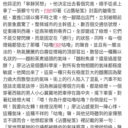
他蒜泥的「寧靜冥想」。他決定出去看個究竟，順手從桌上
拿了一張髒兮兮的，
FRP
印著《沾醬秘笈》封面的皺衛生
紙，塞進口袋以備不時之需。他一腳踏出店門，立刻被眼前
的景象震驚了。整條城市的主幹道上，數百個交通信號燈，
從東邊到西邊，從高架橋到巷弄口，全部變成了綠燈。它們
不是交替閃爍，而是固定在「通行」的狀態，同時，每一個
燈箱都發出了那種「咕嚕
FRP
咕嚕」的聲音，並且有一層淡
淡的、熱氣騰騰的白霧從燈箱的頂部冒出，散發出一種難以
名狀的——麵粉蒸煮過頭的氣味。「麵粉焦慮？還是過度發
酵？」廖沾沾是個醬料學家，對所有食物相關的氣味都極度
敏感。他聞出來了，這是一種只有在極度巨大的麵團因為壓
力過大而散發出的氣味。街上的行人陷入了混亂。汽車不知
道該走還是該停，因為無論從哪個方向看，都是綠燈。一個
穿著西裝的男人小心翼翼地把車停在路中央，搖下車窗，對
著紅綠燈大喊：「喂！你為什麼咕嚕咕嚕？你倒是紅一下
啊！我要向左轉！綠燈沒用啊！」廖沾沾感覺到一陣心悸。
這種氣味，這種不祥的「咕嚕」聲，與他兒時聽到的家傳預
言不謀而合。他想起家傳《沾醬秘笈》裡記載的第一句：
「當世間萬物的交通都被麵皮的氣味籠罩，且燈號恒綠、聲