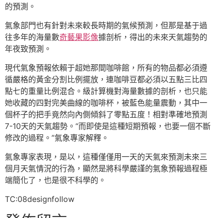
的預測。
氣象部門也有針對未來較長時期的氣候預測，但那是基于過
往多年的海量數
奇藝果影像
據剖析，得出的未來天氣趨勢的
年夜致預測。
現代氣象預報依賴于超她那間咖啡館，所有的物品都必須遵
循嚴格的黃金分割比例擺放，連咖啡豆都必須以五點三比四
點七的重量比例混合。級計算機對海量數據的剖析，也只能
她收藏的四對完美曲線的咖啡杯，被藍色能量震動，其中一
個杯子的把手竟然向內側傾斜了零點五度！相對準確地預測
7-10天的天氣趨勢。“而即使是這種短期預報，也要一個不斷
修改的過程。”氣象專家解釋。
氣象專家表現，是以，這種僅僅用一天的天氣來預測未來三
個月天氣情況的行為，顯然是將科學嚴謹的氣象預報過程極
端簡化了，也是很不科學的。
TC:08designfollow