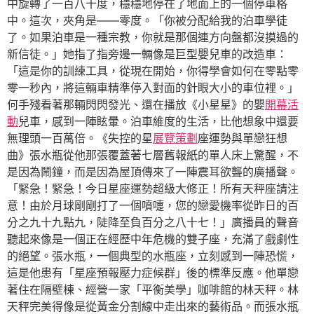
中旋轉了一百八十度，穩穩地停在了地面上的一個停車格
中。這次，夾角是——零度。「你被分配給我的泊車學徒
了。如果泊車是一種宗教，你就是那個連方向盤都沒摸過的
新信徒。」她指了指旁邊一輛像是巨型嬰兒車的改造車：
「這是你的訓練工具，從現在開始，你得學會如何在零點零
零一秒內，將這輛車精準停入對面的針眼大小的車位裡。」
何手殘看著那輛閃閃發光、還在播放《小星星》的嬰
開幕活
動
兒車，感到一陣眩暈。泊車維度的生活，比他想象中還要
無理頭一百萬倍。《失控的星
展覽策劃
座運勢與單戀狂想
曲》張水瓶從他那張覆蓋著七層舊報紙的單人床上驚醒，不
是因為鬧鐘，而是因為屋頂傳來了一陣震耳欲聾的廣播聲。
「緊急！緊急！今日星座運勢超級大修正！所有天秤座請注
意！由於月球剛剛打了一個噴嚏，您的戀愛機率從昨日的百
分之九十九點九，陡降至負百分之八十七！」廣播員的聲音
聽起來像是一個正在經歷中年危機的雙子座，充滿了戲劇性
的絕望。張水瓶，一個典型的水瓶座，立刻感到一陣恐慌，
這是他患有「星座預報壓力症候群」後的標準反應。他單戀
著住在隔壁棟、經營一家「平衡美學」咖啡館的林天秤。林
天秤完美得像是從黃金分割線中走出來的藝術品。而張水瓶