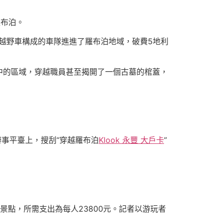
布泊。
越野車構成的車隊進進了羅布泊地域，破費5地利
的區域，穿越職員甚至揭開了一個古墓的棺蓋，
事平臺上，搜刮“穿越羅布泊
Klook 永豐 大戶卡
”
點，所需支出為每人23800元。記者以游玩者