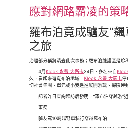
跳
應對網路霸凌的策
至
主
要
羅布泊竟成驢友“飆車
內
容
之旅
治理部分稱將清查此次事務；羅布泊維護區是珍
4月
Klook 永豐 大衛卡
24日，多名來自
Klo
久，看起來奄奄布泊地域，
Klook 永豐 大衛卡
停
切社會集團、單元或小我進進展開游玩、探險運
記者昨日查詢拜訪后發明，“羅布泊穿越游”近
事務
驢友駕10輛越野車私行穿越羅布泊