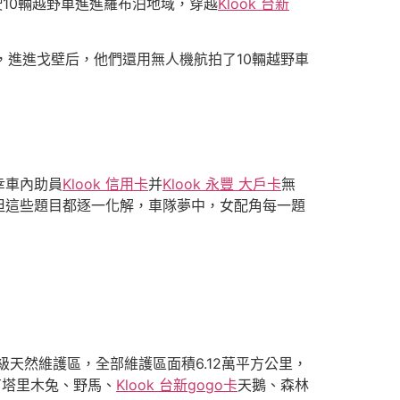
10輛越野車進進羅布泊地域，穿越
Klook 台新
，進進戈壁后，他們還用無人機航拍了10輛越野車
幸車內助員
Klook 信用卡
并
Klook 永豐 大戶卡
無
但這些題目都逐一化解，車隊夢中，女配角每一題
天然維護區，全部維護區面積6.12萬平方公里，
有塔里木兔、野馬、
Klook 台新gogo卡
天鵝、森林