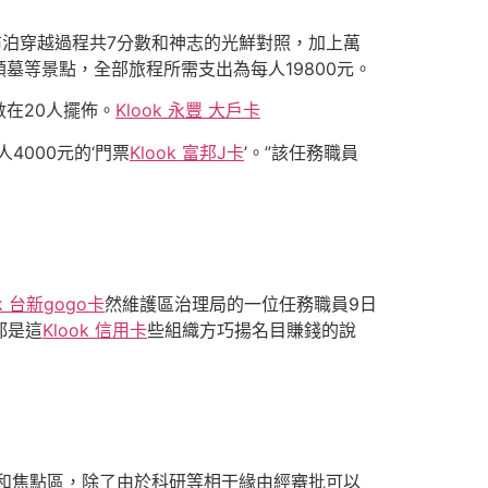
泊穿越過程共7分數和神志的光鮮對照，加上萬
等景點，全部旅程所需支出為每人19800元。
在20人擺佈。
Klook 永豐 大戶卡
000元的‘門票
Klook 富邦J卡
’。”該任務職員
ok 台新gogo卡
然維護區治理局的一位任務職員9日
都是這
Klook 信用卡
些組織方巧揚名目賺錢的說
和焦點區，除了由於科研等相干緣由經審批可以