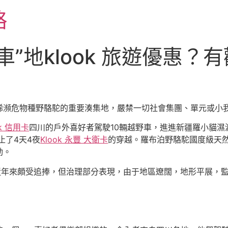
略
”地klook 旅遊優惠
稀瀕危物種野駱駝的重要湊集地，嚴禁一切社會集團、單元或小
ok 信用卡
四川的戶外喜好者駕駛10輛越野車，進進新疆羅小貓濕
止了4天4夜
Klook 永豐 大衛卡
的穿越。羅布泊野駱駝國度級天
動。
年來頗受追捧，但治理部分表現，由于地區遼闊，地形平展，監