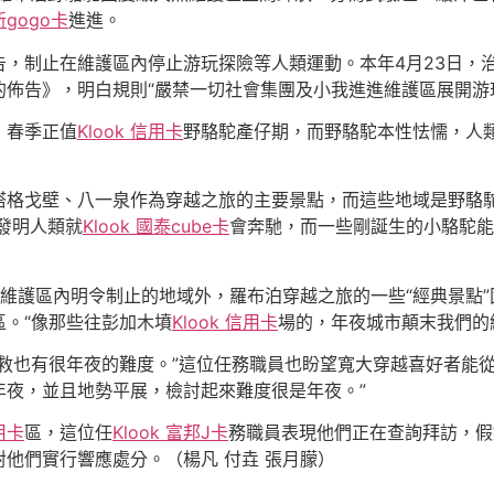
新gogo卡
進進。
制止在維護區內停止游玩探險等人類運動。本年4月23日，治
佈告》，明白規則“嚴禁一切社會集團及小我進進維護區展開游
，春季正值
Klook 信用卡
野駱駝產仔期，而野駱駝本性怯懦，人
戈壁、八一泉作為穿越之旅的主要景點，而這些地域是野駱駝
發明人類就
Klook 國泰cube卡
會奔馳，而一些剛誕生的小駱駝能
。
維護區內明令制止的地域外，羅布泊穿越之旅的一些“經典景點
。“像那些往彭加木墳
Klook 信用卡
場的，年夜城市顛末我們的
也有很年夜的難度。”這位任務職員也盼望寬大穿越喜好者能從
年夜，並且地勢平展，檢討起來難度很是年夜。”
信用卡
區，這位任
Klook 富邦J卡
務職員表現他們正在查詢拜訪，假
對他們實行響應處分。（楊凡 付垚 張月朦）