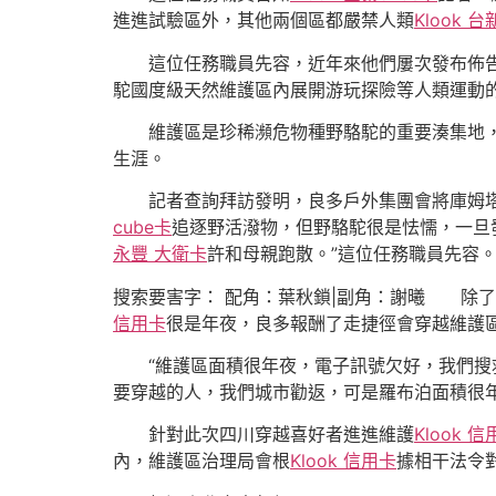
進進試驗區外，其他兩個區都嚴禁人類
Klook 台
這位任務職員先容，近年來他們屢次發布佈告，
駝國度級天然維護區內展開游玩探險等人類運動的
維護區是珍稀瀕危物種野駱駝的重要湊集地
生涯。
記者查詢拜訪發明，良多戶外集團會將庫姆塔格
cube卡
追逐野活潑物，但野駱駝很是怯懦，一旦
永豐 大衛卡
許和母親跑散。”這位任務職員先容
搜索要害字： 配角：葉秋鎖|副角：謝曦 除了
信用卡
很是年夜，良多報酬了走捷徑會穿越維護區
“維護區面積很年夜，電子訊號欠好，我們搜救
要穿越的人，我們城市勸返，可是羅布泊面積很
針對此次四川穿越喜好者進進維護
Klook 
內，維護區治理局會根
Klook 信用卡
據相干法令