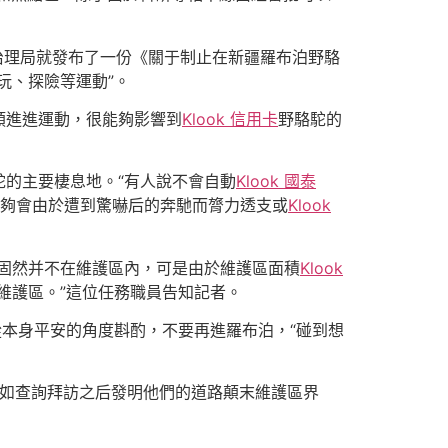
理局就發布了一份《關于制止在新疆羅布泊野駱
玩、探險等運動”。
類進進運動，很能夠影響到
Klook 信用卡
野駱駝的
的主要棲息地。“有人說不會自動
Klook 國泰
夠會由於遭到驚嚇后的奔馳而膂力透支或
Klook
”固然并不在維護區內，可是由於維護區面積
Klook
維護區。”這位任務職員告知記者。
本身平安的角度斟酌，不要再進羅布泊，“碰到想
如查詢拜訪之后發明他們的道路顛末維護區界