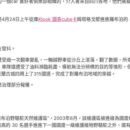
car 喜好者俱樂部組織的，介入者來自四川各地，他們駕駛
4月24日上午從庫
Klook 國泰cube卡
姆塔格戈壁進進羅布泊的
在發抖。
受過一次翻車變亂，一輛越野車從沙丘上滾落，翻了數圈，所
，車隊還遭受了油料瀕臨耗盡、導航無法分辨標的目的等情形，
米蘭古城四周上了315國道，完成了對羅布泊地域的穿越。
治理部分報備。
泊野駱駝天然維護區”，2003年6月，該維護區被進級為國度級
最高的 30 名選手進進下一國國度一級維護植物野駱駝之外，還