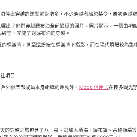
泊停止穿越的運動逐步增多，不少穿越者疏忽禁令，屢次穿越羅
上曬出了他們穿越羅布泊全部過程的照片。照片顯示，一個由4輛
心碑等，完成了對羅布泊的穿越。
標識牌，甚至還紛紜在標識牌下攝影，而在現代墳場較為集中
光社項目
、戶外俱樂部成員本身組織的運動外，
Klook 信用卡
在良多觀光辦
的穿越之旅包含了八一泉、彭加木墳場、羅布鎮、余純順墓等景