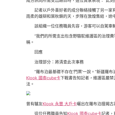
成分訊問所需支出題目時，這位賣家表現：“此刻
記者以戶外喜好者的成分聯絡接觸了另一家有“
雨柔的雄辯和葉秋鎖的天，步隊在敦煌集結，途中
該組織一位任務職員先容，游客可以自駕車輛介
“我們的所需支出包含野駱駝維護區的治理費等
稱。
回應
治理部分：將清查此次事務
“羅布泊最基礎不存在‘門票’一說。”新疆羅布
Klook 國泰cube卡
下戰書告知記者，維護區嚴禁
法。
曾有驢友
Klook 永豐 大戶卡
曬出在羅布泊擅揭古
這位任務職員告知
Klook 國泰cube卡
記者，