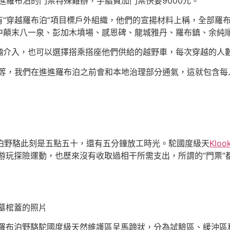
進羅布泊的門票特殊難辦，手續費加門票快要9000元。”
穿越羅布泊”項目標戶外組織，他們的宣揚材料上稱，全部羅布
顛末八一泉、彭加木墳場、感恩碑、龍城雅丹、羅布鎮、余純順墓
入，也可以選擇搭乘搭座他們供給的越野車，每次穿越的人數
，我們在進進羅布泊之前會和本地治理部分通氣，這就包含每人4
泊野駱此刻是五點五十，還有五分鐘放工時光。駝國度級天
Klo
游玩探險運動，也歷來沒有收取過相干所需支出，所謂的“門票”
墓棺蓋的照片
羅布泊野駱駝國度級天然維護區呈馬蹄狀，分為試驗區、緩沖區