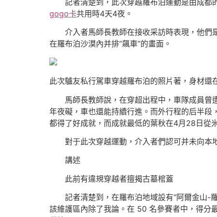
記者清楚到，此次穿越羅布泊運動是由成都的一個
gogo卡
共用時4天4夜。
介入者馬師長教師在接收采訪時表現，他們是
在羅布泊沙漠內并排“飆車”的畫面。
此次驢友私行駕車穿越羅布泊的照片著，身材還
馬師長教師說，在穿超出程中，車隊成員曾遭
年夜礙，車也還能持續行進。而外行程的后半段
都得了好成就，而成就最低的葉秋在4月28日從
對于此次穿越運動，介入者們認可并未向本地
講述
此前有違規穿越者擅揭古墓棺蓋
記者清楚到，在羅布泊地域設有“阿爾金山-羅布
該維護區內除了我論。在 50 名參賽者中，得分