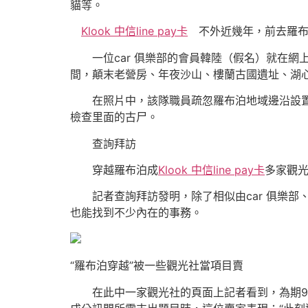
貓等。
Klook 中信line pay卡
不外近幾年，前去羅布
一位car 俱樂部的會員韓陸（假名）就在網
間，顛末老營房、年夜沙山、樓蘭古國遺址、湖
在照片中，該隊職員疏忽羅布泊地域邊沿設置的
檢查里面的古尸。
查詢拜訪
穿越羅布泊成
Klook 中信line pay卡
多家觀
記者查詢拜訪發明，除了相似由car 俱樂部
也能找到不少內在的事務。
“羅布泊穿越”被一些觀光社當項目賣
在此中一家觀光社的頁面上記者看到，為期9天