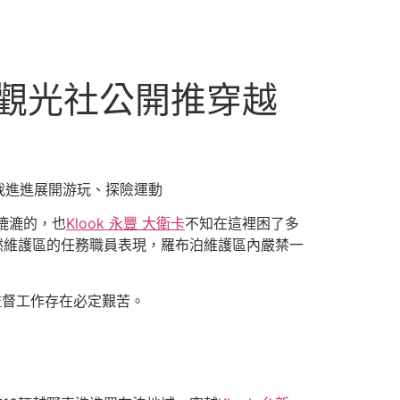
？有觀光社公開推穿越
我進進展開游玩、探險運動
漉漉的，也
Klook 永豐 大衛卡
不知在這裡困了多
然維護區的任務職員表現，羅布泊維護區內嚴禁一
督工作存在必定艱苦。