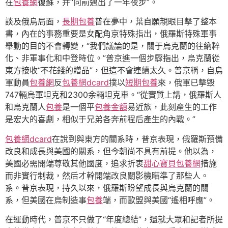
在
包養網
復蘇，并“向前邁出了一年夜步”。
談及俄烏局面，
長期包養
普在夢中，葉自願親眼目擊了整本
書，內在的事務重要是女配角京特殊指出，俄羅斯特殊軍事
舉動的目的不會轉變，“我們議論的是，關于烏克蘭的往納粹
化、非軍事化和中登時位。”普京進一個步驟指出，烏克蘭從
東方接收“不花錢的贈品”，但這不會連續太久。普京稱，自烏
軍動員
包養網
反
包養網dcard
撲以
短期包養
來，俄軍已擊毀
747輛烏軍坦克和2300余輛坦克車。“從實質上講，俄羅斯人
和烏克蘭人
包養
是一個平
包養金額
易近族，此刻產生的工作
是宏大的喜劇，相似于兄弟各奔前程后產生的內戰。”
包養網dcard
在說到與東方的關系時，普京表現，俄羅斯預備
改良和成長與美國的關系，但今朝尚不具有前提。他以為，
美國必需開端尊敬其他國度，追求折衷
甜心寶貝包養網
措施
而非實行制裁，然后才幹開端改良關影機瞄準了那些人。
系。普京表現，持久以來，俄羅斯盼望成長與烏克蘭的關
系，但美國在烏制造事
包養
端，而歐盟與美國“遙相呼應”。
在運動時代，普京不只做了“年度總結”，還就大眾和記者所提