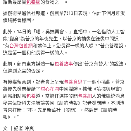
羅斯最昂貴
包養網
的食物之一。
據俄衛星通信社報道，俄農業部13日表現，估計下個月雞蛋
價錢將會穩固。
此外，14日的「嗯，吳姨再會。」直播中，一名借助人工智
能“變身”為普京的年夜先生，以普京的抽像在錄像中問道：
“有
台灣包養網
和述停止。您長得一樣的人嗎？”普京答覆說，
這是第一個和他長得一樣的人。
此前，部門東方媒體一度
包養故事
傳出“普京有替人”的說法，
但遭到克宮的否定。
有俄媒留意到，記者會上呈現
包養意思
了一個小插曲，普京
將優先發問權給了
甜心花園
中國媒體。據俄《論據與現實》
周報網站報
包養
道，當擔任選擇發問
包養網
人的俄總統消息
秘書佩斯科夫決議讓美國《紐約時報》記者發問時，不測遭
普京打斷：“不，先是新華社（發問），然后是《紐約時
報》。”
文 丨記者 冷爽