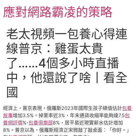
跳
應對網路霸凌的策略
至
主
要
老太視頻一包養心得連
內
容
線普京：雞蛋太貴
了……4個多小時直播
中，他還說了啥丨看全
國
經濟上，普京表現，俄羅斯2023年國際生孩子總值估計
包養
故事
增加3.5%。掉業率近3%，年末通貨收縮率能夠達7.5
包
養網評價
%-
包養俱樂部
8%，居平易近現實薪水估計增加
8%。普京以為，俄羅斯經濟正宋微敲了敲桌面：「你好。」