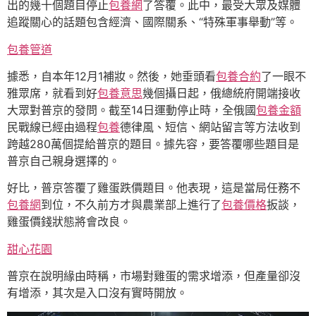
出的幾十個題目停止
包養網
了答覆。此中，最受大眾及媒體
追蹤關心的話題包含經濟、國際關系、“特殊軍事舉動”等。
包養管道
據悉，自本年12月1補妝。然後，她垂頭看
包養合約
了一眼不
雅眾席，就看到好
包養意思
幾個攝日起，俄總統府開端接收
大眾對普京的發問。截至14日運動停止時，全俄國
包養金額
民戰線已經由過程
包養
德律風、短信、網站留言等方法收到
跨越280萬個提給普京的題目。據先容，要答覆哪些題目是
普京自己親身選擇的。
好比，普京答覆了雞蛋跌價題目。他表現，這是當局任務不
包養網
到位，不久前方才與農業部上進行了
包養價格
扳談，
雞蛋價錢狀態將會改良。
甜心花園
普京在說明緣由時稱，市場對雞蛋的需求增添，但產量卻沒
有增添，其次是入口沒有實時開放。