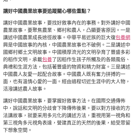
講好中國農業故事要追蹤關心哪些重點？
講好中國農業故事，要找好敘事內在的事務。對外講好中國
農業故事，要聚焦農業、鄉村和農人，凸顯要害原因。一是
講述中國農業成長途徑故事。中華平易近族的巨大復
包養網
興是中國故事的內核，中國農業故事也不破例。二是講述中
國鄉村鄉土文明故事。中國積厚流光的文明孕育了豐盛多彩
的稻作文明，承載
包養
了因稻作生孩子所觸及的各類風俗、
典禮和生涯方法，包括著豐盛的物資和精力財富。三是講述
中國農人友愛一起配合故事。中國農人既有奮力拼搏的一
面，也有溫情心愛的一面。經由過程切近生涯中的大人物，
活潑講述農人故事。
講好中國農業故事，要掌握好敘事方法。在國際交通傳佈
中，說話和文明的分歧會下降傳佈後果。要以對方接收的方
法講故事，就要采用多元化的講述方法，重視用第一視角和
第三視角多元視角表達，營建真正的天然的後果，給受眾留
下想象空間。