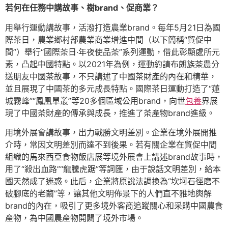
若何在任務中講故事、樹brand、促商業？
用舉行運動講故事，活潑打造農業brand。每年5月21日為國
際茶日，農業鄉村部農業商業增進中間（以下簡稱“貿促中
間”）舉行“國際茶日·年夜使品茶”系列運動，借此彰顯處所元
素，凸起中國特點。以2021年為例，運動約請布朗族茶農分
送朋友中國茶故事，不只講述了中國茶財產的內在和精華，
並且展現了中國茶的多元成長特點。國際茶日運動打造了“蓮
城霧峰”“鳳凰單叢”等20多個區域公用brand，向世
包養
界展
現了中國茶財產的傳承與成長，推進了茶產物brand進級。
用境外展會講故事，出力戰勝文明差別。企業在境外展開推
介時，常因文明差別而達不到後果。若有關企業在貿促中間
組織的馬來西亞食物飯店展等境外展會上講述brand故事時，
用了“殺出血路”“龍騰虎踞”等詞匯，由于說話文明差別，給本
國天然成了迷惑。此后，企業將原說法調換為“坎坷石徑磨不
破腳底的老繭”等，讓其他文明佈景下的人們直不雅地輿解
brand的內在，吸引了更多境外客商追蹤關心和采購中國農食
產物，為中國農產物開闢了境外市場。