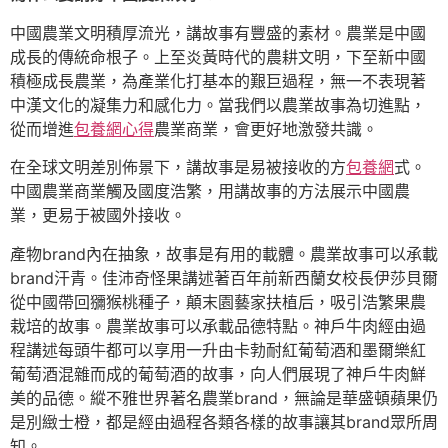
中國農業文明積厚流光，講故事有豐盛的素材。農業是中國
成長的傳統命根子。上至炎黃時代的農耕文明，下至新中國
積極成長農業，為產業化打基本的艱巨過程，無一不表現著
中漢文化的凝集力和感化力。當我們以農業故事為切進點，
從而增進
包養網心得
農業商業，會更好地激發共識。
在全球文明差別佈景下，講故事是易被接收的方
包養網
式。
中國農業商業觸及國度浩繁，用講故事的方法展示中國農
業，更易于被國外接收。
產物brand內在抽象，故事是有用的載體。農業故事可以承載
brand汗青。佳沛奇怪果講述著百年前新西蘭女校長伊莎貝爾
從中國帶回獼猴桃種子，顛末園藝家扶植后，吸引浩繁果農
栽培的故事。農業故事可以承載品德特點。神戶牛肉經由過
程講述每頭牛都可以享用一升由卡勃耐紅葡萄酒和墨爾樂紅
葡萄酒混雜而成的葡萄酒的故事，向人們展現了神戶牛肉鮮
美的品德。縱不雅世界著名農業brand，無論是華盛頓蘋果仍
是別緻士橙，都是經由過程各類各樣的故事讓其brand眾所周
知。