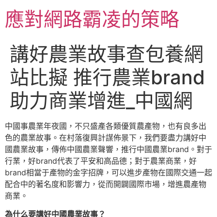
跳
應對網路霸凌的策略
至
主
要
講好農業故事查包養網
內
容
站比擬 推行農業brand
助力商業增進_中國網
中國事農業年夜國，不只盛產各類優質農產物，也有良多出
色的農業故事。在村落復興計謀佈景下，我們要盡力講好中
國農業故事，傳佈中國農業聲響，推行中國農業brand。對于
行業，好brand代表了平安和高品德；對于農業商業，好
brand相當于產物的金字招牌，可以進步產物在國際交通一起
配合中的著名度和影響力，從而開闢國際市場，增進農產物
商業。
為什么要講好中國農業故事？