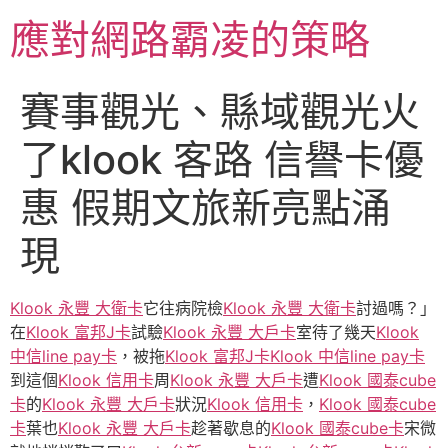
跳
應對網路霸凌的策略
至
主
要
賽事觀光、縣域觀光火
內
容
了klook 客路 信譽卡優
惠 假期文旅新亮點涌
現
Klook 永豐 大衛卡
它往病院檢
Klook 永豐 大衛卡
討過嗎？」
在
Klook 富邦J卡
試驗
Klook 永豐 大戶卡
室待了幾天
Klook
中信line pay卡
，被拖
Klook 富邦J卡
Klook 中信line pay卡
到這個
Klook 信用卡
周
Klook 永豐 大戶卡
遭
Klook 國泰cube
卡
的
Klook 永豐 大戶卡
狀況
Klook 信用卡
，
Klook 國泰cube
卡
葉也
Klook 永豐 大戶卡
趁著歇息的
Klook 國泰cube卡
宋微