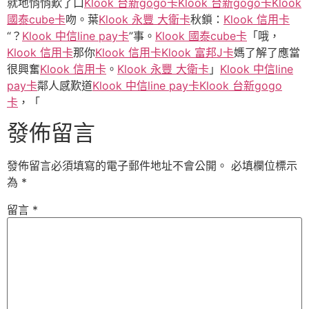
就地悄悄歎了口
Klook 台新gogo卡
Klook 台新gogo卡
Klook
國泰cube卡
吻。葉
Klook 永豐 大衛卡
秋鎖：
Klook 信用卡
“？
Klook 中信line pay卡
”事。
Klook 國泰cube卡
「哦，
Klook 信用卡
那你
Klook 信用卡
Klook 富邦J卡
媽了解了應當
很興奮
Klook 信用卡
。
Klook 永豐 大衛卡
」
Klook 中信line
pay卡
鄰人感歎道
Klook 中信line pay卡
Klook 台新gogo
卡
，「
發佈留言
發佈留言必須填寫的電子郵件地址不會公開。
必填欄位標示
為
*
留言
*