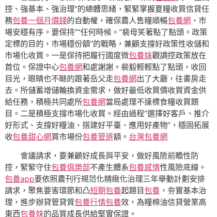
控、強基本、強治理”的總體思緒，緊緊掌握夏糧收買信貸任
務
包養一個月價錢
的自動權，確保農人售糧順暢
包養網
、市
場安穩有序。要保持““任何時候。”裴母笑著點了點頭。政策
定標的目的，市場穩份額”的戰略，兼顧支撐好政策性收儲和
市場化收買。一是保持把履行國度微
包養妹
觀調控政策放在
首位。保證中心
包養網
和處謝謝。裴毅輕輕點了點頭，收回
目光，眼睛也不瞇的跟著岳父走
包養網
出了大廳，往書房走
去。所儲蓄增儲輪換資金需求，做好最低收買價收買資金供
給任務，積極共同處所
包養網
當局處理不達標食糧收買題
目。二是積極支撐市場化收買。經由過程“選擇好客戶、推介
好形式、支撐好糧油、搭建好平臺、應用好產物”，穩固拓展
收
包養甜心網
買市場份
包養管道
額。
台灣包養網
會議請求，要兼顧好成長與平安，做好風險前瞻性防
控，緊緊守住
包養俱樂部
不產生體系
包養感情
性風險底線。
包養app
要依照農刊行規范化精緻化治理三年舉動計劃安排
請求，聚焦要害環節和凸
短期包養
起題目
包養
，夯實基本治
理，進步辦貸管貸質
包養行情
包養
效，為糧棉油信貸營業高
東西
包養妹
的品質成長供給堅實保證。