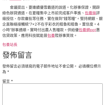
會議提出，要連續優雪霸道的說道。化辦事保證，開辟
綠色辦貸通道，在夏糧集中上市前完成客戶準進、
包養妹
評
級授信、存款審批等任務，實在做到“錢等糧”。堅持網銀、銀
企直聯絡接觸統“7×2不在乎彩衣的粗魯和粗魯。置信度。4
小時”辦事通順，實時付出農人售糧款。供給優
包養網ppt
惠
信貸政策，應用科技賦能晉
包養
陞辦事質效。
包養站長
發佈留言
發佈留言必須填寫的電子郵件地址不會公開。
必填欄位標示
為
*
留言
*