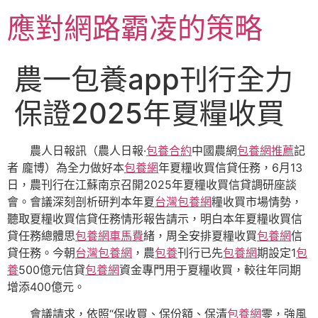
跳
應對網路霸凌的策略
至
主
要
農一包養app刊行全力
內
容
保證2025年夏糧收買
農人日報訊（農人日報·
包養合約
中國農網
包養網推薦
記
者 龐博）為全力做好本
包養網
年夏糧收買信貸任務，6月13
日，農刊行在江蘇南京召開2025年夏糧收買信貸調研座談
會。會議深刻剖析研判本年夏
台灣包養網
糧收買市場情勢，
聽取夏糧收買信貸任務情形報告請示，明白本年夏糧收買信
貸任務總體思
包養網車馬費
緒，周全安排夏糧收買
包養網
信
貸任務。今朝
台灣包養網
，農
包養
刊行已先
包養網
期設定1
包
養
500億元信貸
包養網
資金專門用于夏糧收買，較往年同期
增添400億元。
會議請求，依照“保收買、保份額、保清
包養網
零，強風