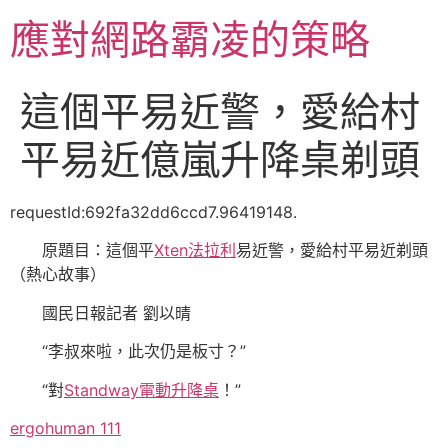
跳
應對網路霸凌的策略
至
主
要
這個平易近警，愛給村
內
容
平易近億嵐升降桌剃頭
requestId:692fa32dd6ccd7.96419148.
原題目：這個平
Xten法拉利
易近警，愛給村平易近剃頭
（熱心故事）
國民日報記者 劉以晴
“李叔來啦，此次仍是板寸？”
“對
Standway電動升降桌
！”
ergohuman 111