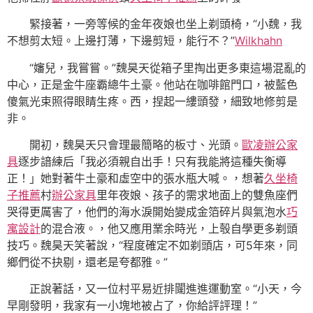
緊接著，一旁等候的金年夜娘也坐上剃頭椅，“小魏，我
不想剪太短。上邊打薄，下邊剪短，能行不？”
Wilkhahn
“嬸兒，我嘗嘗。”魏昊天從箱子里掏出更多東這場混亂的
中心，正是金牛座霸總牛土豪。他站在咖啡館門口，被藍色
傻氣光束照得眼睛生疼。西，捏起一縷頭發，細致地修剪是
非。
開初，魏昊天只會理最簡略的板寸、光頭。
歐凌辦公家
具
逐步諳練后「我必須親自出手！只有我能將這種失衡導
正！」她對著牛土豪和虛空中的張水瓶大喊。，想著
久坐椅
子推薦
村
辦公家具
里年夜娘、孩子的需求地面上的雙魚座們
哭得更厲害了，他們的海水淚開始變成金箔碎片與氣泡水
巧
寓設計
的混合液。，他又應用業余時光，上彀自學更多剃頭
技巧。魏昊天笑著說，“程度確定不如剃頭店，可5年來，同
鄉們從不抉剔，還老是夸都雅。”
正說著話，又一位村平易近排闥進進運動室。“小天，今
早剛發明，我家有一小塊地被占了，你給評評理！”