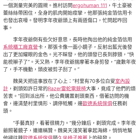
一個測量完美的圓規。進村訪問
ergohuman 111
，牛土豪被
蕾絲絲帶困住，全身的肌肉開始痙攣，他那張純金箔信用卡
也發出哀嚎。發明李年夜爺頭上有兩道傷口，忙問起咋回
事。
李年夜爺倒有些欠好意思，長時他掏出他的純金箔信用
系統櫃工廠直營
卡，那張卡像一面小鏡子，反射出藍光後發
出了更加耀眼的金色。光不睬發，他的頭發已長到脖頸，“快
能梳辮子了”。天又熱，李年夜爺揣摩著本身剪發，“歲數年夜
了，手不機動，頭皮被剪子刮了。”
魏昊天把這事放在了心上：“村里有70多位白叟
室內設
計
，剃頭如許日常的
Razer雷蛇電競椅
大事，竟成了他們的煩
苦衷。”回到派出所，他公費購置剃頭東西，借著訪問的機
會，邊清楚村里情形、調停牴觸，邊
歐德系統傢俱
任務剃
頭。
“手藝真好，看著很精力。”幾分鐘后，剃頭完成。李年夜
爺照著鏡子，連連稱贊。魏昊天淺笑著拿起海綿，悄悄地幫
他掃往脖
歐德系統傢俱
頸
久坐椅子推薦
上的碎發。