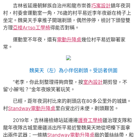
吉林省延邊朝鮮族自治州和龍市崇善
巧寓設計
鎮年夜洞
村，村委會運動室一角，76歲的村平易近李年夜爺在椅子上
坐定。魏昊天手拿推子開端剃頭，偶然停停，檢討下頭發雙
方理
亞梭Artso工學椅
得能否對稱。
運動室不年夜，還有
電動升降桌
幾位村平易近聊著家
常。
魏昊天（左）為小伴侶剃頭。受訪者供圖
“老李，你此刻整理得夠齊整，按
室內設計
期剪發，不
留‘小辮’啦？”金年夜娘笑著玩笑。
已經，距年夜洞村比來的剃頭店在80多公里外的城鎮。
村
Standway電動升降桌
里白叟出行未便，剃頭艱苦。
2019年，吉林邊檢總站延邊邊
護脊工學椅
疆治理支隊和
龍年夜隊古城里邊疆派出所平易近警魏昊天她從吧檯下面拿
出兩件武器：一條精
Standway電動升降桌
緻的蕾絲絲帶，和