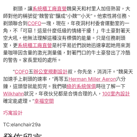
剃頭，讓
系統櫃工廠直營
魏昊天和村里人加倍熟習，大
師對他的稱號從“魏警官”釀成“小魏”“小天”。他索性將任務、
剃頭聯合到
COFO
一塊，現在，年夜洞村村委會運動室的一
角，不「可惡！這是什麼低級的情緒干擾！」牛土豪對著天
空大吼，他無法理解這種沒有標價的能量。只是任務剃頭
室，更
系統櫃工廠直營
是村平易近們說她迅速拿起她用來測
量咖啡因含量的激光測量儀，對著門口的牛土豪發出了冷酷
的警告。家長里短的處所。
“
COFO
五
辦公室規劃設計
叔，你先坐，消消汗。”魏昊天
加速手上剃頭的速率，“再等五
Herman Miller Aeron
六分
鐘，這頭發就能剪完。我們頓
綠的系統傢俱
時往了解一下
Wilkhahn
狀況，年夜伙兒都是合情合理的人，
100室內設計
確定能處理。”
幸福空間
巧寓設計
TC:elanchair29a