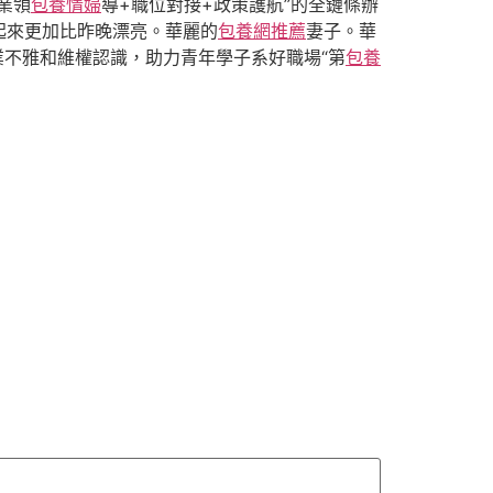
業領
包養情婦
導+職位對接+政策護航”的全鏈條辦
起來更加比昨晚漂亮。華麗的
包養網推薦
妻子。華
業不雅和維權認識，助力青年學子系好職場“第
包養