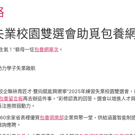
略
失業校園雙選會助覓包養
生氣！”裴母一怔
包養網單次
。
助力學子失業啟航
校企聯袂育匠才·雙向賦能興遼寧”2025年練習失業校園雙選會
包養留言板
再去辦這件事。”彩修認真的回答。選會以增進人才
長注進微弱動力。
60余家省表裡優質
包養俱樂部
企業齊聚一堂，供給涵蓋智能制造
徵詢應聘。