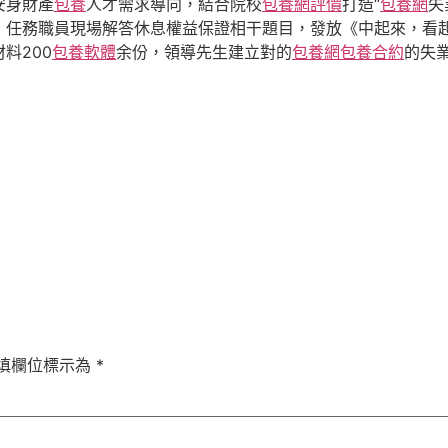
安身財產
包養
人才需求導向，結合院校
包養網評價
打造“
包養網
失
，任務職員現場解答休息權益保證相干題目，發放《中起來，看
料200
包養軟體
余份，領導先生建立對的
包養網
包養合約
的失
填欄位標示為
*