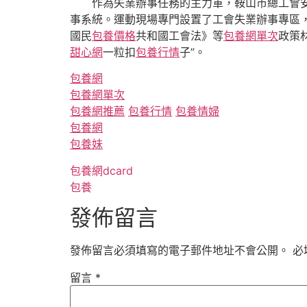
作為失業辦事任務的主力軍，鞍山市總工會
事系統。運動現場專門設置了工會失業辦事專區
國民
包養價格
共和國工會法》等
包養網單次
政策材
甜心網
一粒扣
包養行情
子”。
包養網
包養網單次
包養網推薦
包養行情
包養情婦
包養網
包養妹
包養網dcard
包養
發佈留言
發佈留言必須填寫的電子郵件地址不會公開。
必
留言
*