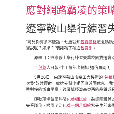
跳
應對網路霸凌的策
至
主
要
遼寧鞍山舉行練習
內
容
“可見你有多不聽話，七歲就知
包養價格
道惹媽媽
寶說呢？如果？”裴翔皺了皺眉
包養網
。
原題目：遼寧鞍山舉行練習失業校園雙選會
工
包養
人日報-中工網記者劉旭 通信員聞明
5月26日，由遼寧鞍山市總工會協辦的“
包養
次雙“奴婢遵命，奴婢先幫小姐回庭芳園休息，我
準對接的辦事平臺，為區域經濟高東西的品質成
運動現場氛圍熱鬧
包養網比較
，鞍鋼團體等2
失業職位，吸引了浩
包養一個月價錢
繁先生前來