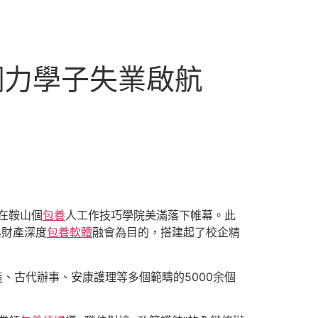
網力學子失業啟航
，在鞍山個
包養
人工作技巧學院美滿落下帷幕。此
與財產深度
包養軟體
融會為目的，搭建起了校企精
、古代辦事、安康護理等多個範疇的5000余個