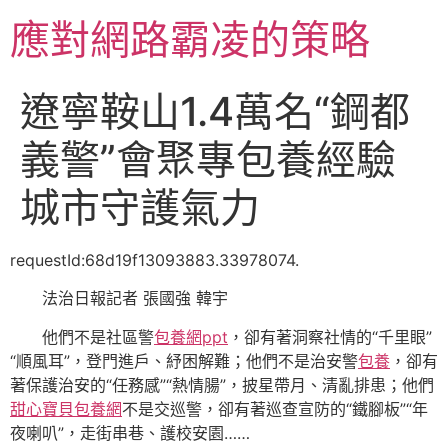
跳
應對網路霸凌的策略
至
主
要
遼寧鞍山1.4萬名“鋼都
內
容
義警”會聚專包養經驗
城市守護氣力
requestId:68d19f13093883.33978074.
法治日報記者 張國強 韓宇
他們不是社區警
包養網ppt
，卻有著洞察社情的“千里眼”
“順風耳”，登門進戶、紓困解難；他們不是治安警
包養
，卻有
著保護治安的“任務感”“熱情腸”，披星帶月、清亂排患；他們
甜心寶貝包養網
不是交巡警，卻有著巡查宣防的“鐵腳板”“年
夜喇叭”，走街串巷、護校安園……