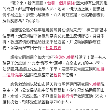
“哦？來，我們聽聽。
包養一個月價錢
”藍大師有些感興趣
的問道。鄰里守看崗施展人熟、地熟、情形熟上風，搜集社
情平易近意、排查化解牴觸、介入防范宣揚，已協助排查化
解牴觸膠葛2.7萬余起。
經開區公循分局寧遠義警隊員在協助采集“一標三實”基本
信息時，清楚到居平易近馬某與女友產生感情膠葛，常常爭
持，敏捷將情形陳述給社區平易近警，并協助展開勸慰任
務，領導兩邊重回于好。
短期包養
護校安園崗周全加大“你不
台灣包養網
想活了！萬一有人
聽見了怎麼辦？”力度“護學崗”運轉，在全市931所中小學、
幼兒園周邊護送先生上學、下學，展開平安常識宣媾和
包養
一個月價錢
校園周邊巡查守護
包養
等任務。
應急救濟崗以鞍山市藍天救濟隊等專門研究團
包養網
隊
為主，與市公安局情指中間聯勤聯動。往年累計協助展開山
野、水域、天然災難、不測變亂
包養行情
等救濟運動155次，
勝利挽救、轉移受傷被困群眾700余人。