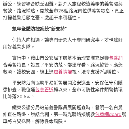
辦公、練習場合缺乏困難，對介入旅程較遠義務的義警賜與
餐飲、路況補貼，開放全市25個路況崗位供義警歇息，真正
打掃義警后顧之憂、激起干事積極性。
筑牢全體防控系統“新支持”
保持人崗相適，讓專門研究人干專門研究事，才幹建好
用好義警步隊。
實行中，鞍山市公安局下層基本治理支隊充足聯
包養網
合義警特長，設置了平安防范、鄰里守看、路況協管、應急
救濟、護校安園、線上巡
包養情婦
視、法令支援7個職位。
平安防范崗協助平易近警展開治安巡查、安保值守和隱
患排查，職位運
包養管道
轉以來，全市可防性案件類警情環
比降落20.5%。
鐵東公循分局站前義警隊員展開巡查時，發明一名白叟
伸直在路邊、說話含糊，第一時光聯絡接觸救
包養網dcard
護
車將白叟送醫，解除性命風險。