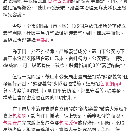
局‘云聰明’年夜樓設置‘
台灣包養網
鋼都義警’專屬辦事中間，實
體化運轉辦公。”鞍山市公安局下層基本治理支隊支隊長王松
楠先容說。
今朝，全市9個縣（市、區）105個戶籍派出所分辨成立
義警團隊，社區平易近警牽頭組建義警小組，構成平面化、
層級式治理架構
包養網
。
為了同一外不雅標識，凸顯義警成分，鞍山市公安局下
層基本治理支隊綜合鞍山元素、雷鋒精力、公安特點，特別
design、同一規范著裝、徽標，裝備獨屬的8位“義警編碼”。
值得一提的是，鞍山市公安局出臺周全打造“鋼都義警”任
務實行計劃、“鋼都義警”步隊治理措施，運轉招
包養網ppt
募、考察等4項機制，明白平安防范、鄰里守看等7項義務，
構成包含保密治理在內的11項軌制。
在下層基本治理支隊自立研發的“鋼都義警”微信大眾號平
臺上
包養網
，設有注冊掛號、線上簽到、義務派發等版塊，
包養合約
完成線上集約全部
包養感情
旅程治理。同時，采取
星級考察，根據義務積分、實際表示評定品級，與相干待