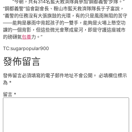
“今朝，共有314名藍天救濟隊員參加‘鋼都義警’步隊。”
“鋼都義警”協會副會長、鞍山市藍天救濟隊隊長于子富說，
“義警的任務沒有大張旗鼓的光環，有的只是風雨無阻的苦守
——能夠是暴雨中背起孩子的一雙手，能夠是火場上懸空功
課的一個背影，但這些微光會聚成星河，即是守護這座城市
的磅礴氣
包養
力。”
TC:sugarpopular900
發佈留言
發佈留言必須填寫的電子郵件地址不會公開。
必填欄位標示
為
*
留言
*