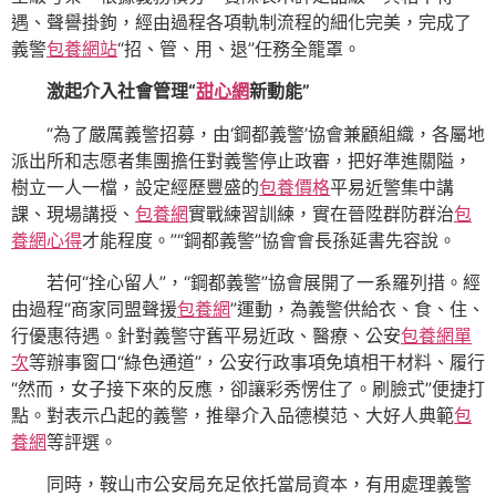
遇、聲譽掛鉤，經由過程各項軌制流程的細化完美，完成了
義警
包養網站
“招、管、用、退”任務全籠罩。
激起介入社會管理“
甜心網
新動能”
“為了嚴厲義警招募，由‘鋼都義警’協會兼顧組織，各屬地
派出所和志愿者集團擔任對義警停止政審，把好準進關隘，
樹立一人一檔，設定經歷豐盛的
包養價格
平易近警集中講
課、現場講授、
包養網
實戰練習訓練，實在晉陞群防群治
包
養網心得
才能程度。”“鋼都義警”協會會長孫延書先容說。
若何“拴心留人”，“鋼都義警”協會展開了一系羅列措。經
由過程“商家同盟聲援
包養網
”運動，為義警供給衣、食、住、
行優惠待遇。針對義警守舊平易近政、醫療、公安
包養網單
次
等辦事窗口“綠色通道”，公安行政事項免填相干材料、履行
“然而，女子接下來的反應，卻讓彩秀愣住了。刷臉式”便捷打
點。對表示凸起的義警，推舉介入品德模范、大好人典範
包
養網
等評選。
同時，鞍山市公安局充足依托當局資本，有用處理義警