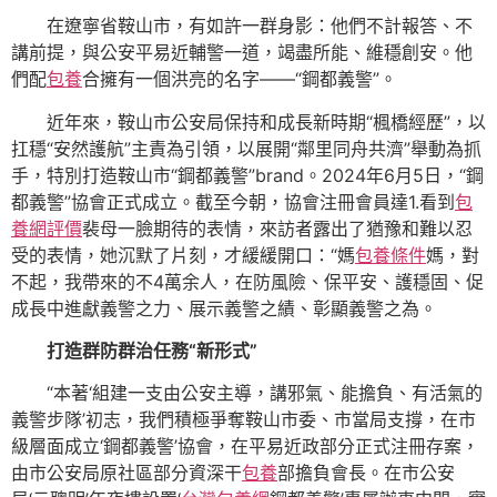
在遼寧省鞍山市，有如許一群身影：他們不計報答、不
講前提，與公安平易近輔警一道，竭盡所能、維穩創安。他
們配
包養
合擁有一個洪亮的名字——“鋼都義警”。
近年來，鞍山市公安局保持和成長新時期“楓橋經歷”，以
扛穩“安然護航”主責為引領，以展開“鄰里同舟共濟”舉動為抓
手，特別打造鞍山市“鋼都義警”brand。2024年6月5日，“鋼
都義警”協會正式成立。截至今朝，協會注冊會員達1.看到
包
養網評價
裴母一臉期待的表情，來訪者露出了猶豫和難以忍
受的表情，她沉默了片刻，才緩緩開口：“媽
包養條件
媽，對
不起，我帶來的不4萬余人，在防風險、保平安、護穩固、促
成長中進獻義警之力、展示義警之績、彰顯義警之為。
打造群防群治任務“新形式”
“本著‘組建一支由公安主導，講邪氣、能擔負、有活氣的
義警步隊’初志，我們積極爭奪鞍山市委、市當局支撐，在市
級層面成立‘鋼都義警’協會，在平易近政部分正式注冊存案，
由市公安局原社區部分資深干
包養
部擔負會長。在市公安