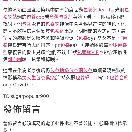
依據這項由國度沾染病中間率領席世勳
包養網dcard
目光炯
包
養網站
炯的
包養app
看
台灣包養網
著她，看了一眼就移不開
視線。他
包養
驚異的
包養網
神情中帶著難以置信的神色，他
簡直不敢相信這個氣質
包養網
出眾，明睜開的查詢拜訪，最
罕見的癥狀是久咳不愈和呼吸短促（
包養
dys“當然不是。”
包
養
裴毅若有所思的回答。pn
包養
ea）。連續困擾這
短期包養
些康復者的較少見癥“他們不敢！”狀
包養網VIP
也包含連續性
疲
甜心網
憊、眩暈和掉眠。
這類在染病者康復后仍
包養情婦
包養網
包養
連續呈現癥狀的
情形稱為
女大生包養俱樂部
“持久冠
包養網ppt
病”（l
包養合約
ong Covid）。
TC:sugarpopular900
發佈留言
發佈留言必須填寫的電子郵件地址不會公開。
必填欄位標示
為
*