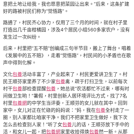
意把土地让给我，我也愿意把菜园让出来。”后来，这条扩建
好的路被村民们称为“觉悟路”。
路通了，村民齐心协力，仅用了三个月的时间，就在村子里
打造出几千亩柑橘园，涉及4个居民小组560多家农户，没有
发生过一次纠纷。
后来，村里把“五不赔”创编成三句半节目，搬上了舞台。唱着
《发展中的五不赔》，走着“觉悟路”，村民间的小矛盾也在歌
声中得到化解。
文化
包養
活动丰富了，产业起来了，村民更爱讲卫生了。村
民王顺芬家里养了不少家
包養
禽，疏于打扫卫生，以前每次
村干
包養
部检查提醒
包養
，她总说“农活都忙不过来，哪有时
间做卫生哟！”暑假，村里创新人居环境评比方式，找了7名
村里
包養網
的中学生当评委，王顺芬的女儿就在其中。回到
家中，女儿对正在忙碌的妈妈说：“妈，我在
包養
全村走了一
圈，别人家都比咱家干净。我们不把家里卫生做好，我下次
怎么去检查别人家！”听了女
包養
儿的话，王顺芬放下手中的
活，和女儿一起，把
包養網
家里收拾得焕
包養
然一新。从那