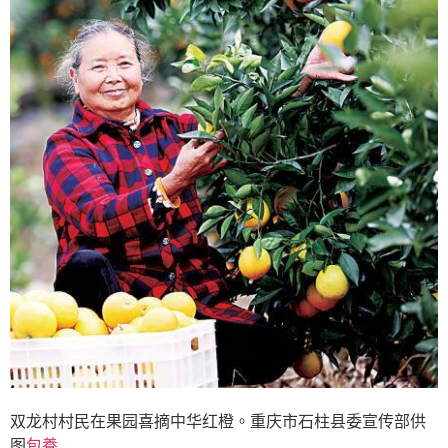
双龙村村民在果园喜摘中华红橙。重庆市石柱县委宣传部供
图
包養