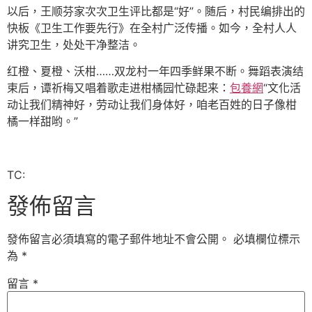
以后，王顺芬家次次卫生评比都是“好”。随后，村民编排出的
快板《卫生工作要先行》在全村广泛传播。如今，全村人人
讲究卫生，处处干净整洁。
红橙、夏橙、沃柑……双龙村一年四季鲜果不断。舞蹈表演结
束后，谭祈梅又唱着歌走进柑橘园忙碌起来：
包養網
“文化活
动让我们精神好，劳动让我们身体好，咱老百姓的日子像柑
橘一样甜哟。”
TC:
發佈留言
發佈留言必須填寫的電子郵件地址不會公開。
必填欄位標示
為
*
留言
*