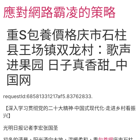
跳
應對網路霸凌的策略
至
主
要
重S包養價格庆市石柱
內
容
县王场镇双龙村：歌声
进果园 日子真香甜_中
国网
requestId:68581331217af5.83762833.
【深入学习贯彻党的二十大精神·中国式现代化·走进乡村看振
兴】
光明日报记者李宏张国圣
初冬的清晨，阳光洒向大地，温暖柔和，重
包養網
庆市石柱