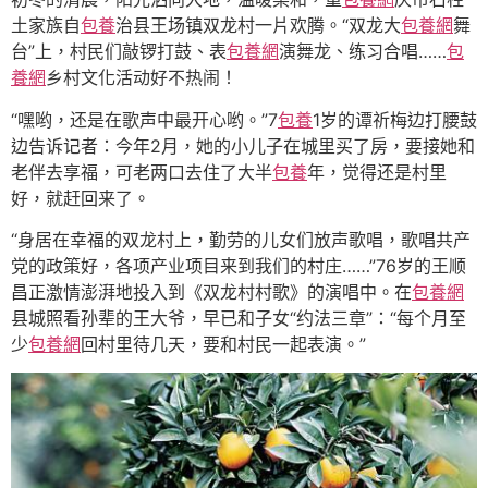
土家族自
包養
治县王场镇双龙村一片欢腾。“双龙大
包養網
舞
台”上，村民们敲锣打鼓、表
包養網
演舞龙、练习合唱……
包
養網
乡村文化活动好不热闹！
“嘿哟，还是在歌声中最开心哟。”7
包養
1岁的谭祈梅边打腰鼓
边告诉记者：今年2月，她的小儿子在城里买了房，要接她和
老伴去享福，可老两口去住了大半
包養
年，觉得还是村里
好，就赶回来了。
“身居在幸福的双龙村上，勤劳的儿女们放声歌唱，歌唱共产
党的政策好，各项产业项目来到我们的村庄……”76岁的王顺
昌正激情澎湃地投入到《双龙村村歌》的演唱中。在
包養網
县城照看孙辈的王大爷，早已和子女“约法三章”：“每个月至
少
包養網
回村里待几天，要和村民一起表演。”