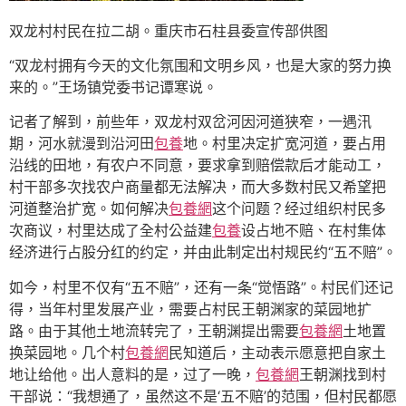
双龙村村民在拉二胡。重庆市石柱县委宣传部供图
“双龙村拥有今天的文化氛围和文明乡风，也是大家的努力换
来的。”王场镇党委书记谭寒说。
记者了解到，前些年，双龙村双岔河因河道狭窄，一遇汛
期，河水就漫到沿河田
包養
地。村里决定扩宽河道，要占用
沿线的田地，有农户不同意，要求拿到赔偿款后才能动工，
村干部多次找农户商量都无法解决，而大多数村民又希望把
河道整治扩宽。如何解决
包養網
这个问题？经过组织村民多
次商议，村里达成了全村公益建
包養
设占地不赔、在村集体
经济进行占股分红的约定，并由此制定出村规民约“五不赔”。
如今，村里不仅有“五不赔”，还有一条“觉悟路”。村民们还记
得，当年村里发展产业，需要占村民王朝渊家的菜园地扩
路。由于其他土地流转完了，王朝渊提出需要
包養網
土地置
换菜园地。几个村
包養網
民知道后，主动表示愿意把自家土
地让给他。出人意料的是，过了一晚，
包養網
王朝渊找到村
干部说：“我想通了，虽然这不是‘五不赔’的范围，但村民都愿