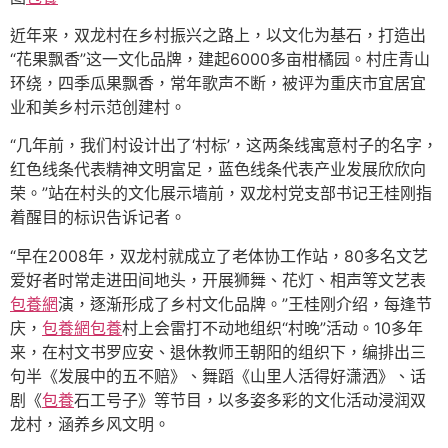
近年来，双龙村在乡村振兴之路上，以文化为基石，打造出
“花果飘香”这一文化品牌，建起6000多亩柑橘园。村庄青山
环绕，四季瓜果飘香，常年歌声不断，被评为重庆市宜居宜
业和美乡村示范创建村。
“几年前，我们村设计出了‘村标’，这两条线寓意村子的名字，
红色线条代表精神文明富足，蓝色线条代表产业发展欣欣向
荣。”站在村头的文化展示墙前，双龙村党支部书记王桂刚指
着醒目的标识告诉记者。
“早在2008年，双龙村就成立了老体协工作站，80多名文艺
爱好者时常走进田间地头，开展狮舞、花灯、相声等文艺表
包養網
演，逐渐形成了乡村文化品牌。”王桂刚介绍，每逢节
庆，
包養網
包養
村上会雷打不动地组织“村晚”活动。10多年
来，在村文书罗应安、退休教师王朝阳的组织下，编排出三
句半《发展中的五不赔》、舞蹈《山里人活得好潇洒》、话
剧《
包養
石工号子》等节目，以多姿多彩的文化活动浸润双
龙村，涵养乡风文明。