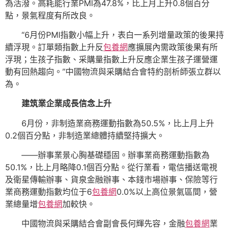
為活潑。高耗能行業PMI為47.8%，比上月上升0.8個百分
點，景氣程度有所改良。
“6月份PMI指數小幅上升，表白一系列增量政策的後果持
續浮現。訂單類指數上升反
包養網
應擴展內需政策後果有所
浮現；生孩子指數、采購量指數上升反應企業生孩子運營運
動有回熱趨向。”中國物流與采購結合會特約剖析師張立群以
為。
建筑業企業成長信念上升
6月份，非制造業商務運動指數為50.5%，比上月上升
0.2個百分點，非制造業總體持續堅持擴大。
——辦事業景心胸基礎穩固。辦事業商務運動指數為
50.1%，比上月略降0.1個百分點。從行業看，電信播送電視
及衛星傳輸辦事、貨泉金融辦事、本錢市場辦事、保險等行
業商務運動指數均位于6
包養網
0.0%以上高位景氣區間，營
業總量增
包養網
加較快。
中國物流與采購結合會副會長何輝先容，金融
包養網
業