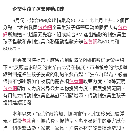
企業生孩子運營運動加速
6月份，綜合PMI產出指數為50.7%，比上月上升0.3個百
分點，“表白我國
包養網
企業生孩子運營運動總體擴大有
包養
網
所加速。”趙慶河先容，組成綜合PMI產出指數的制造業生
孩子指數和非制造業商務運動指數分辨
包養網
為51.0%和
50.5%。
但專家同時提示，應留意到制造業PMI指數仍處榮枯線
下。“反應需求缺乏的企業占比仍在擴展，市場領導的需求壓
縮對制造業生孩子投資的制約依然凸起。”張立群以為，必需
保持不懈連續加年夜擴內需各項
包養網
政策力度，特殊要明
包養網
顯加大力度當局公共產物投資力度，擴展投資範圍，
有用無力帶動制造業企業訂單明顯增添，帶動制造業生孩子
投資連續活潑。
本年以來，“兩新”政策加力擴圍實行，政策後果連續浮
現，穩投
包養
資、擴花費、促轉型、惠平易近生的要害感化
進一個步驟凸顯，家電、家具、通信器材等發賣疾速增加。