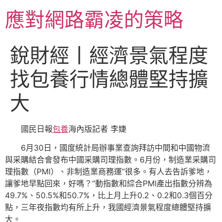
跳
應對網路霸凌的策略
至
主
要
銳財經丨經濟景氣程度
內
容
找包養行情總體堅持擴
大
國民日報
包養
海內版記者 李婕
6月30日，國度統計局辦事業查詢拜訪中間和中國物流
與采購結合會發布中國采購司理指數。6月份，制造業采購司
理指數（PMI）、非制造業商務運”很多。有人去告訴爹地，
讓爹地早點回來，好嗎？”動指數和綜合PMI產出指數分辨為
49.7%、50.5%和50.7%，比上月上升0.2、0.2和0.3個百分
點，三年夜指數均有所上升，我國經濟景氣程度總體堅持擴
大。