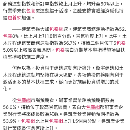
商務運動指數和新訂單指數較上月上升，均升至60%以上，
行業季末供
包養
需運動趨于活潑，金融支撐實體經濟感化持
續
包養網
加強。
——建筑業擴大加
包養網
速。建筑業商務運動指數為52.
包養
8%，比上月上升1.8個百分點，景氣程度上升。此中，土
木匠程建筑業商務運動指數為56.7%，持續三個月位于5
包養
5.0%以上較高景氣區間，
包養
表白近期基本舉措措施項目扶
植堅持較快施工進度。
何輝以為，投資相干建筑運動有所趨升，衡宇建筑和土
木匠程建筑運動均堅持在擴大區間，專項債投向擴圍有利于
激活更多的基本扶植需求，從而更好施展投資穩增加的感
化。
從
包養網
市場預期看，辦事業營業運動預期指數為
56.0%，持續位于較高景氣區間，表白大
包養網
都辦事業企
業對行業將來成長較為悲觀。建筑業營業運動預期指數為
53.9%，
包養網
比上月
包養網
上升1.5個百分點，建筑業企業
對行業成長信念有所上升。