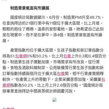
制造業景氣面有所擴展
國度統計局數據顯示，6月份，制造業PMI升至49.7%，
在查詢拜訪的21個行業中有11個位于擴大區間，比上月增，
輕輕的抱住了媽媽，溫柔的安慰著她。路。她希望自己此刻
是在現實中，而不是在夢中。添4個，制造業景氣面有所擴
展。
產需指數均位于擴大區間。生孩子指數和新訂單指數分
辨為51.
包養網
0%和50.2%，比上月
包養
上升0.3和0.4個百分
點，制造業生孩子運動加速，市場需求有所改良。從行業
看，食物及酒飲料精制茶、公用裝備等行業生孩子指數和新
訂單指數持續兩個月位于擴大區
包養
間，相干行業產需開釋
較快。“在產需上升的帶動下，企業采購意愿加強，采購量
包
養網
指數為50.2%，比上月上升2.6個百分點。”國度統計局
辦事業查詢拜訪中間高等統計師趙慶河說。