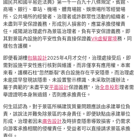
國民共和國平易近法典》第一千一百九十八條規定，賓館、
商場、銀行、車站、機場、體育場館、娛樂場所等經營場
所、公共場所的經營者、治理者或許群眾性活動的組織者，
未盡到平安保證義務，形成別人損害的，應當承擔侵權責
任。咸陽湖治理處作為景區治理者，負有平安保證義務，即
其對景區內設施的平安性負有直接保證義
VR虛擬實境
務，同
樣包含護欄。
即便看湖樓
包裝設計
2025年4月才交付，治理處接受后，即
需對設施平安性進行核對與維護，而非僅享有應用權。本案
來看，護欄石柱“忽然斷裂”表白設施存在平安隱患，而治理處
未能提早發現該隱患、未設置警示標識、未采取防護辦法，
屬于典範的“未盡平安
平面設計
保證義務”，治
全息投影
理者需
舉證證明本身無過錯，否則應承擔責任。
何生廷認為，對于景區所稱建筑質量問題應該由承建單位負
責，該說法并難免除景區的本身責任。即便缺點由承建單位
形成，治理者因未
廣告設計
及時排查隱患導致損害，仍需求
向游客承擔相關的侵權責任，受益者可以直接請求景區承擔
責任。