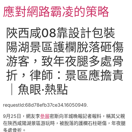
跳
應對網路霸凌的策略
至
主
要
陜西咸08靠設計包裝
內
容
陽湖景區護欄脫落砸傷
游客，致年夜腿多處骨
折，律師：景區應擔責
｜魚眼·熱點
requestId:68d78efb37ce34.16050949.
9月25日，網友李
參展
密斯向羊城晚報記者報料，稱其父親
在陜西咸陽湖景區游玩時，被脫落的護欄石柱砸傷，年夜腿
多處骨折。