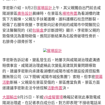
李密斯介紹，9月2日
展場設計
上午，其父親獨自出門前去咸
陽湖景區
廣告設計
晨練時，在景區名
場地佈置
為看湖樓的建
筑下方鍛煉，父親左手扶著護欄，誰料護欄石柱忽然斷裂，
砸傷了右腿年夜腿。李密斯向記者供給的咸陽市中間醫院公
安法醫醫院的《初
包裝盒
步診斷證明》顯示，李密斯父親的
致傷情況為重物砸傷，進院診斷結果為右股骨破壞性骨折、
右腓骨小頭骨折等。
展場設計
李密斯告訴記者，變亂發生后，她屢次與咸陽湖治理處溝通
賠償事宜，咸陽湖治理處稱此次變亂是建筑質量問題導致
的，建議李密斯向承建看湖樓的咸陽市城市建設投資控股集
團無限公司（以下簡稱“咸陽市城投集團”）索賠。但李密
開幕
活動
斯稱，父親是在景區受傷的，景區應當負責，景區方面
遂建議李密斯走法令途徑解
活動佈置
決。
大圖輸出
9月25日，羊城
VR虛擬實境
晚報記者就此事致電咸
陽湖治理處，在記者表白成分后，對方即表現“不接收電話采