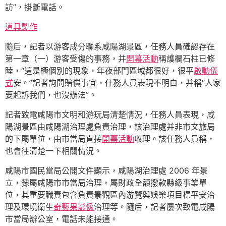
訪”，掛斷電話。
道具製作
隨后，記者以游客成分聯系咸陽湖景區，任務人員確認存在
第一章（一）游客受傷的事務，并
開幕活動
稱護欄石柱已修
睦，“這是極個別的現象，年夜部門區域都很好，很平
啟動儀
式
安。”記者詢問賠償事宜，任務人員表現不明白，并稱“人家
要起訴我們，也沒辦法”。
記者致電咸陽市文明和游玩局清楚情況，任務人員表現，咸
陽湖景區由咸陽湖治理處負責治理，該治理處并非市文旅局
的下屬單位，由市當局直接
開幕活動
收理。該任務人員稱，
也會往清楚一下相關情況。
咸陽市國民當局公開文件顯示，咸陽湖治理處 2006 年景
立，隸屬咸陽市市當局治理，屬財政全額撥款縣級事業單
位，其重要職責包含負責景觀區內游覽與娛樂項目標平安治
理及環境衛生
奇藝果影像
治理等。隨后，記者屢次致電咸陽
市當局辦公室，電話未能接通。