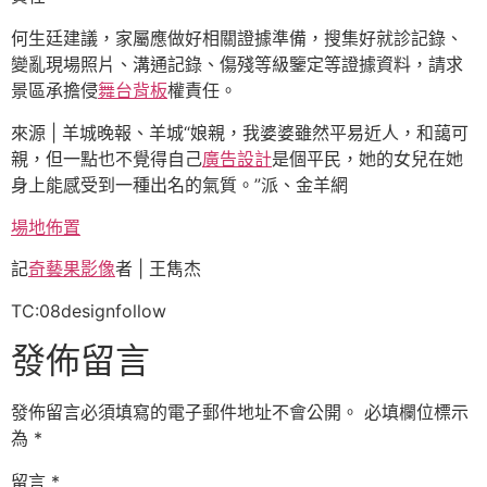
何生廷建議，家屬應做好相關證據準備，搜集好就診記錄、
變亂現場照片、溝通記錄、傷殘等級鑒定等證據資料，請求
景區承擔侵
舞台背板
權責任。
來源 | 羊城晚報、羊城“娘親，我婆婆雖然平易近人，和藹可
親，但一點也不覺得自己
廣告設計
是個平民，她的女兒在她
身上能感受到一種出名的氣質。”派、金羊網
場地佈置
記
奇藝果影像
者 | 王雋杰
TC:08designfollow
發佈留言
發佈留言必須填寫的電子郵件地址不會公開。
必填欄位標示
為
*
留言
*