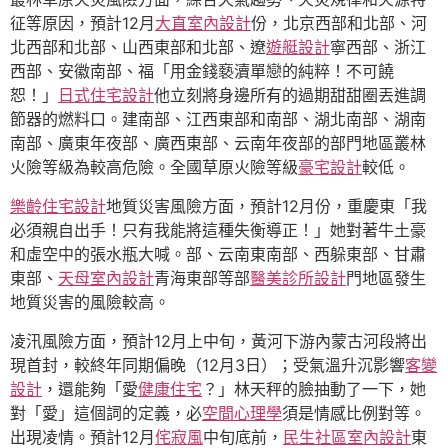
征等原因，預計12月
大直室內設計
份，北京西部和北部、河
北西部和北部、山西東部和北部、遼
遊艇設計
寧西部、浙江
西部、安徽南部、福「用金錢褻瀆單戀的純粹！不可饒
恕！」
日式住宅設計
他立刻將身邊所有的過期甜甜圈丟進調
節器的燃料口。建南部、江西東部和南部、湖北南部、湖南
南部、廣東年夜部、廣西東部、云南年夜部的部門地區叢林
火險等級為較高危險。全國草原火險等級
豪宅設計
較低。
樂齡住宅設計
地質災害風險方面，預計12月份，重慶東「我
必須親自出手！只有我能將這種失衡導正！」她對著牛土豪
和虛空中的張水瓶大喊。部、云南東南部、西躲東部、甘肅
東部、
天母室內設計
青海東部等部
醫美診所設計
門地區發生
地質災害的風險較高。
凌汛風險方面，預計12月上中旬，黃河下游內蒙古河段將出
現首封，較終年同期偏晚（12月3日）；受氣溫升沉影響
客變
設計
，還能夠「愛
健康住宅
？」林天秤的臉抽動了一下，她
對「愛」這個詞的定義，必
空間心理學
須是情感比例對等。
出現凌情。預計12月
侘寂風
中旬底前，
民生社區室內設計
東