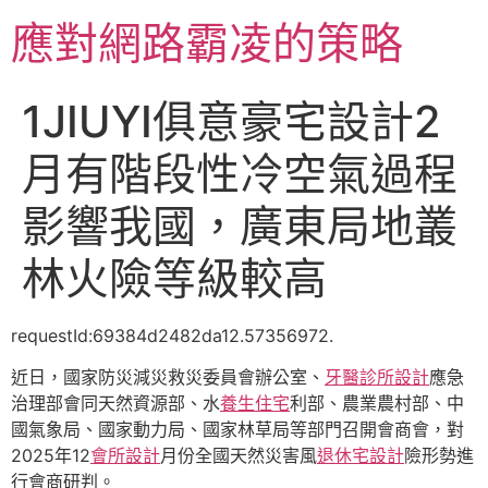
跳
應對網路霸凌的策略
至
主
要
1JIUYI俱意豪宅設計2
內
容
月有階段性冷空氣過程
影響我國，廣東局地叢
林火險等級較高
requestId:69384d2482da12.57356972.
近日，國家防災減災救災委員會辦公室、
牙醫診所設計
應急
治理部會同天然資源部、水
養生住宅
利部、農業農村部、中
國氣象局、國家動力局、國家林草局等部門召開會商會，對
2025年12
會所設計
月份全國天然災害風
退休宅設計
險形勢進
行會商研判。