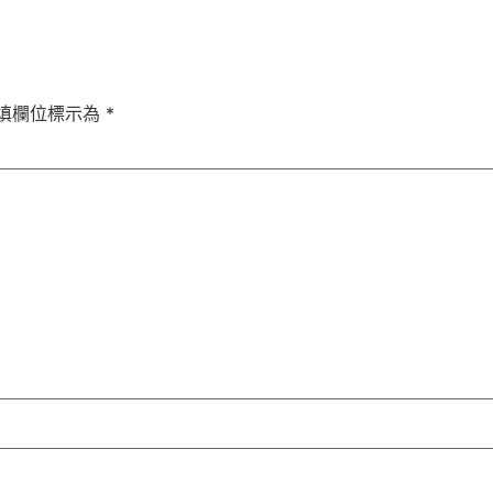
填欄位標示為
*