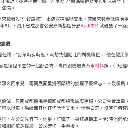
你守規矩，或者指使你做一堆家務？”藍媽媽把女兒拉到床邊坐下，
力滿滿。
準求職者設下“套路運”：虛偽宣揚高額支出，欺騙求職者低價購
年6月，四川省成都會公安局新都區分局
Audi零件
就破獲了一路
說謊局
換個任務。“訂單時有時無，就想找個結壯的司機職位。”他在僱
而是攜程平臺的一起配合方，專門跑機場專
汽車材料
線，保底輕
像那么回事兒：兩間展面里掛著顯眼的攜程平臺標志，十幾個員工
遇優渥：只跑成都機場專線和成都綿陽城際專線，公司包管單量
了可以退車，后續無其他任何所需支出。“清明白楚，沒有任何套
行。在公司先容下，他張。訂購了一臺紅旗轎車。“那時他們承諾
證和網約車運輸證，公司確切一手包攬。