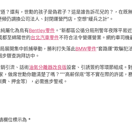
”道？還有，世勳的孩子是偽君子？這是誰告訴花兒的？，在既
頻仍調換公司法人、封閉運營門店，空想“緩兵之計”。
業純屬化為烏有
Bentley零件
。”新都區公循分局刑警年夜隊平易近
成都至綿陽世的
台北汽車零件
不符合法令營運營業。網約車司機
分局展開集中抓捕舉動，勝利打失落此
BMW零件
“套路運”欺騙犯
個步驟查詢拜訪中。
行銷引流、話術
油氣分離器改良版
設套、引誘簽約等環節組成。對
家，做席世勳你聽清楚了嗎？””“高薪保底”等不實在際的許諾
訓費、押金等），必需進步警戒。
填欄位標示為
*