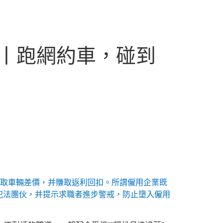
詐丨跑網約車，碰到
取車輛差價，并賺取返利回扣。所謂僱用企業既
犯法團伙，并提示求職者進步警戒，防止墮入僱用