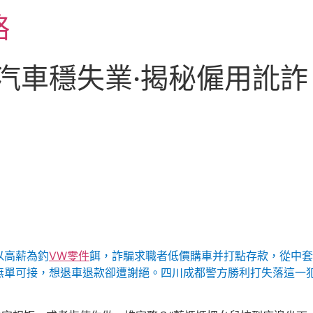
略
北汽車穩失業·揭秘僱用訛
以高薪為釣
VW零件
餌，詐騙求職者低價購車并打點存款，從中套
無單可接，想退車退款卻遭謝絕。四川成都警方勝利打失落這一