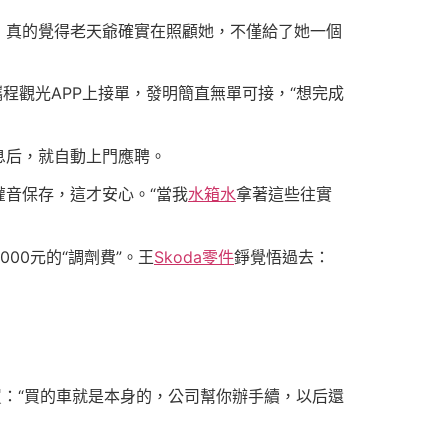
，真的覺得老天爺確實在照顧她，不僅給了她一個
攜程觀光APP上接單，發明簡直無單可接，“想完成
息后，就自動上門應聘。
音保存，這才安心。“當我
水箱水
拿著這些往實
00元的“調劑費”。王
Skoda零件
錚覺悟過去：
買：“買的車就是本身的，公司幫你辦手續，以后還