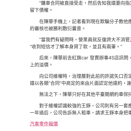
“購車合同被直接受走，然后告知我還要向指
留下債權。
在陳華手機上，記者看到現在欺騙分子教他應
的審核也被勝利敷衍曩昔。
“當我們有疑問時，營業員就反復誇大不消管
“收到短信才了解本身貸了款，並且有兩筆。”
后來，陳華前去紅旗car 發賣辦事4S店
上的溢價。
向公司維權時，治理層對此前的許諾矢口否定
還以各類“合同”中商定的來由片面認定他違約，
無法之下，陳華只好在其他平臺開網約車保持
對于維權認識較強的王錚，公司則有另一套
一年過后，公司告訴無人租車，請求王錚本身把車
汽車零件報價