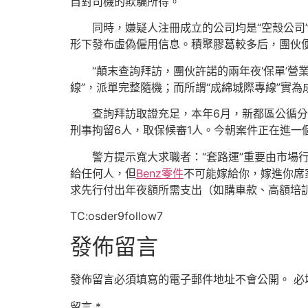
自對司機的欺騙所得。
同時，嫌疑人注冊成立的公司均是“空殼公司
形下發布虛偽僱用信息。積聚膠葛較多后，團伙便
“顛末查詢拜訪，團伙許諾的兩年夜‘保單’營
線”，派單完整隨機；而所謂“成綿城際專線”實為
查詢拜訪取證充足，本年6月，新都區公循
刑事拘留6人，取保候審1人。今朝案件正在進一
警方提示寬大求職者：“套路運”重要由市場
給任何人，但
Benz零件
不可能嫁給你，嫁進你席
求先行付出年夜額所需支出（如購車款、高額培
TC:osder9follow7
發佈留言
發佈留言必須填寫的電子郵件地址不會公開。
必
留言
*