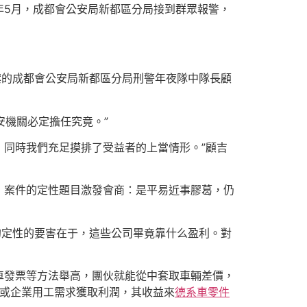
年5月，成都會公安局新都區分局接到群眾報警，
案的成都會公安局新都區分局刑警年夜隊中隊長顧
安機關必定擔任究竟。”
，同時我們充足摸排了受益者的上當情形。”顧吉
，案件的定性題目激發會商：是平易近事膠葛，仍
的定性的要害在于，這些公司畢竟靠什么盈利。對
車發票等方法舉高，團伙就能從中套取車輛差價，
錢或企業用工需求獲取利潤，其收益來
德系車零件