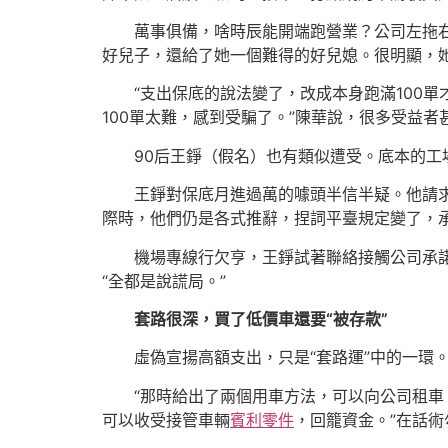
萬事俱備，啥時辰能開端跑營業？公司左拖
好兒子，還給了她一個難得的好兒媳。很明顯，
“支出保底的說法變了，改成本身跑滿100單
100單太難，感到受騙了。”陳華說，很多受益
90后王錚（假名）也有類似遭受。底本的工
王錚對保底月進過萬的噱頭半信半疑。他請
際時，他們仍是各式推辭，捏詞平臺規定變了，
機場專線行欠亨，王錚試著聯絡接觸公司承諾
“全都是說謊局。”
套路很深，買了低價車還要“被存款”
虛偽宣揚高額支出，只是“套路運”中的一環
“那時給出了兩個用車方法，可以向公司租車
可以收受接管車輛
賓利零件
，回籠資金。”在話術