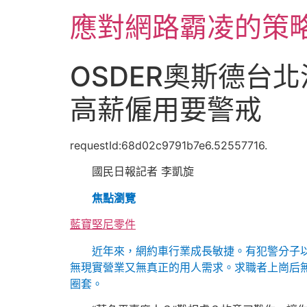
跳
應對網路霸凌的策
至
主
要
OSDER奧斯德台
內
容
高薪僱用要警戒
requestId:68d02c9791b7e6.52557716.
國民日報記者 李凱旋
焦點瀏覽
藍寶堅尼零件
近年來，網約車行業成長敏捷。有犯警分子
無現實營業又無真正的用人需求。求職者上崗后
圈套。