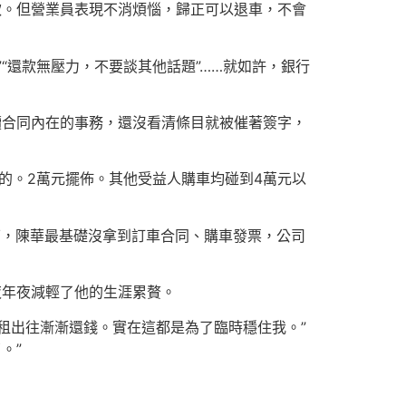
款。但營業員表現不消煩惱，歸正可以退車，不會
“還款無壓力，不要談其他話題”……就如許，銀行
讀合同內在的事務，還沒看清條目就被催著簽字，
開的。2萬元擺佈。其他受益人購車均碰到4萬元以
n下，陳華最基礎沒拿到訂車合同、購車發票，公司
夜年夜減輕了他的生涯累贅。
租出往漸漸還錢。實在這都是為了臨時穩住我。”
。”