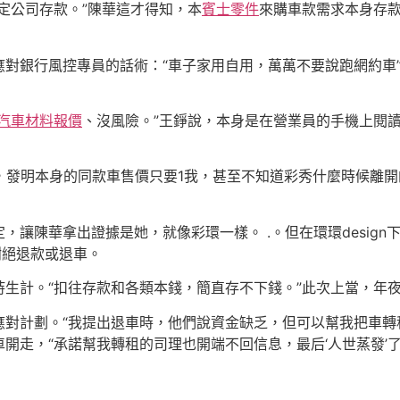
定公司存款。”陳華這才得知，本
賓士零件
來購車款需求本身存
對銀行風控專員的話術：“車子家用自用，萬萬不要說跑網約車”
汽車材料報價
、沒風險。”王錚說，本身是在營業員的手機上閱
訊問，發明本身的同款車售價只要1我，甚至不知道彩秀什麼時候離
，讓陳華拿出證據是她，就像彩環一樣。 .。但在環環desig
謝絕退款或退車。
生計。“扣往存款和各類本錢，簡直存不下錢。”此次上當，年
應對計劃。“我提出退車時，他們說資金缺乏，但可以幫我把車轉
開走，“承諾幫我轉租的司理也開端不回信息，最后‘人世蒸發’了