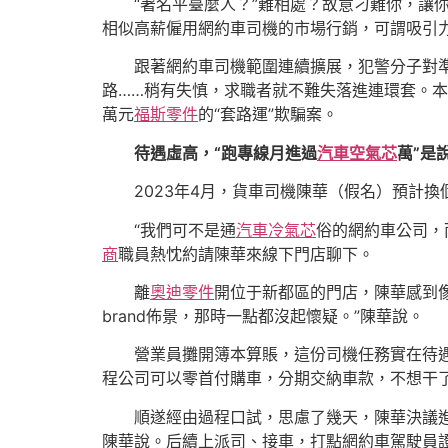
“著名平臺麼人？”難相處？故意刁難你，讓
相似高薪僱用網約車司機的市場行銷，可謂吸引
跟著網約車司機範圍連續擴展，犯警分子對
路……稍有失慎，求職者就不難失落進連環套。本
萬元
福斯零件
的“套路運”欺騙案。
待遇虛高，“跑專線月進過
汽車空氣芯
萬”是
2023年4月，貨車司機陳華（假名）預計
“我們可不是通
汽車冷氣芯
俗的網約車公司，
商
職員熱忱約請陳華來線下門店聊下。
離
奧迪零件
開位于新都區的門店，陳華感到
brand佈景，那時一點都沒起懷疑。”陳華說。
營業員攤開簿本算賬，這份司機任務實在待
程公司可以零首付購車，分期交納車款，不想干
順遂經由過程口試，思慮了幾天，陳華決議進
陳華說。后續上派司、接車，打點網約車駕駛員