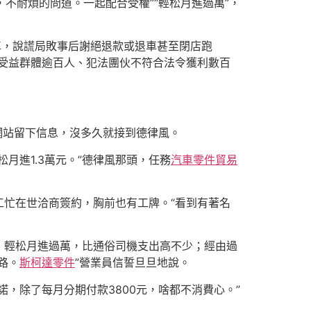
不耐煩的問道。一起配合受權”“輕松月進過萬”，
車，說謊局敗事后謝絕退款或退車甚至閉店跑
受益群體逾百人、犯法團伙不符合法令獲利數百
用網站留下信息，沒多久就接到德律風。
松月進1.3萬元。”德律風那頭，任務
汽車零件貿易
忙在世洽商簽約，胸前也有工牌。“看到有著名
，輕松月進過萬，比通俗司機支出高不少；經由過
路。
斯柯達零件
”營業員信誓旦旦地說。
，除了每月分期付款3800元，啥都不消費心。”