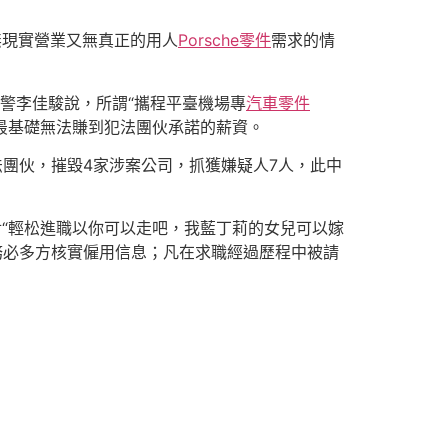
無現實營業又無真正的用人
Porsche零件
需求的情
警李佳駿說，所謂“攜程平臺機場專
汽車零件
最基礎無法賺到犯法團伙承諾的薪資。
法團伙，摧毀4家涉案公司，抓獲嫌疑人7人，此中
“輕松進職以你可以走吧，我藍丁莉的女兒可以嫁
，務必多方核實僱用信息；凡在求職經過歷程中被請