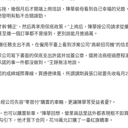
右拖，幾個月后才開端上崗培訓，陳華裴母看到自己幸福的兒媳
她發明有點不合錯誤勁。
才幹‘轉正’，然后再享用保底政策。”上崗后，陳華按公司請求從
者甚至連一個訂單都不曾接到，更別說能月進過萬。
場任務支出不高，在僱用平臺上看到涉案公司“高薪招司機”的信
求公司寫下書面的保底支出許諾并加蓋公章，還將洽商經過歷程灌
承諾的事一件都沒做到。”王錚無法地說。
的成綿城際專線。買通德律風，所謂調劑員張口就要先收每月20
。經公司先容“零首付”購置的車輛，更讓陳華等受益者憂?。
，也可以購置新車。”陳華回想，營業員話里話外都表現租不如
勾引下，他才簽下合同，花19萬元訂購了一臺紅旗轎車。