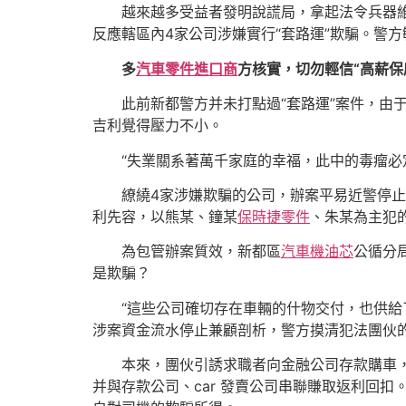
越來越多受益者發明說謊局，拿起法令兵器
反應轄區內4家公司涉嫌實行“套路運”欺騙。警
多
汽車零件進口商
方核實，切勿輕信“高薪保
此前新都警方并未打點過“套路運”案件，
吉利覺得壓力不小。
“失業關系著萬千家庭的幸福，此中的毒瘤必
繚繞4家涉嫌欺騙的公司，辦案平易近警停止
利先容，以熊某、鐘某
保時捷零件
、朱某為主犯
為包管辦案質效，新都區
汽車機油芯
公循分
是欺騙？
“這些公司確切存在車輛的什物交付，也供
涉案資金流水停止兼顧剖析，警方摸清犯法團伙
本來，團伙引誘求職者向金融公司存款購車
并與存款公司、car 發賣公司串聯賺取返利回