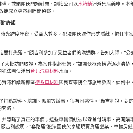
維權，欺騙團伙開端封閉、調換公司以
水箱精
迴避售后義務。本
方敏捷成立專案組睜開偵察。
底”許諾
由于時光跨度年夜、受益人數多，犯法團伙運作形式隱藏，擔任本
定要打失落。”顧吉利參加了受益者們的溝通群，告知大師，“公
了大批訪問取證，為案件搭起框架。“該團伙框架構造逐步清楚
的犯法團伙浮出
台北汽車材料
水面。
局實時和諧新都區
德系車材料
國民查察院全部旅程參與。談判中
給了打點證件、培訓、派單等辦事，很有困惑性。”顧吉利說，對
的套路。
，并隱瞞了真正的車價；這些車輛價錢被以零首付購車、高開購
扣。顧吉利說明，“套路運”犯法團伙欠亨過現實貨運營業、車輛房